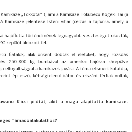
 Kamikaze „Tokkótai”-t, ami a Kamikaze Tokubecu Kógeki Tai (a
A Kamikaze jelentése Isteni Vihar (célzás a tájfunra, amely a
ai hajóflotta történelmének legnagyobb veszteséget okozták,
2 repülőt áldozott fel.
cú fiatalok, akik önként dobták el életüket, hogy rozsdás
 és 250-800 kg bombával az amerikai hajókra rárepülve
a elfogultsággal a kamikazek javára. A téma elismert kutatója,
erint ép eszű, kétségtelenül bátor és elszánt férfiak voltak,
awano Kiicsi pilótát, akit a maga alapította kamikaze-
nleges Támadóalakulathoz?