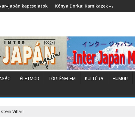
k?
Kónya Dorka: Kamikazek - A Busidó fiai (könyvbemutató)
Japá
ASÁG
ÉLETMÓD
TÖRTÉNELEM
KULTÚRA
HUMOR
steni Vihar!