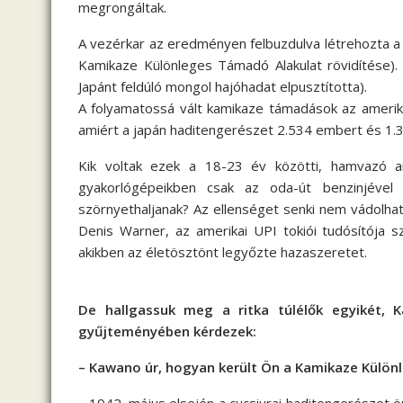
megrongáltak.
A vezérkar az eredményen felbuzdulva létrehozta a
Kamikaze Különleges Támadó Alakulat rövidítése). 
Japánt feldúló mongol hajóhadat elpusztította).
A folyamatossá vált kamikaze támadások az amerik
amiért a japán haditengerészet 2.534 embert és 1.39
Kik voltak ezek a 18-23 év közötti, hamvazó ar
gyakorlógépeikben csak az oda-út benzinjével
szörnyethaljanak? Az ellenséget senki nem vádolhatj
Denis Warner, az amerikai UPI tokiói tudósítója sz
akikben az életösztönt legyőzte hazaszeretet.
De hallgassuk meg a ritka túlélők egyikét, K
gyűjteményében kérdezek:
– Kawano úr, hogyan került Ön a Kamikaze Külö