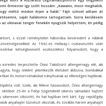
vége előtt a Kiszarazu Légitámaszpontról egy öngyilkos
osiomi őrmester így szólt hozzám: „Kawano, most meghalok.
hogy méltó módon érjen a halál.” Fájó szívvel adtam át
etésemre, saját halálomra tartogattam. Sorra kerülésem
 az okinavai tenger fenekén nyugszik helyettem, én pedig
rbort, s ezzel reménytelen háborúba keveredett a nálánál
szövetségeseikkel. Az 1942-es midway-i csatavesztés után
zérkar kétségbeesett eszközökhöz folyamodott, hogy a
zredes terjesztette Ónisi Takidzsiró altengernagy elé, aki
hagyta, hogy önként jelentkezők életüket áldozva, bombákkal
járókat és motorcsónakokat irányítsanak az ellenséges hajóknak.
ópilóta volt. Szeki, aki féléve házasodott, Ónisi altengernagy
 október 25-én a Fülöp Szigeteknél sikeres támadást hajtott
y sikeresen ütközött, és hat hajóban tett kárt. Egy repülőgép
 másik anyahajón tűzvészt okoztak, és további három anyahajót