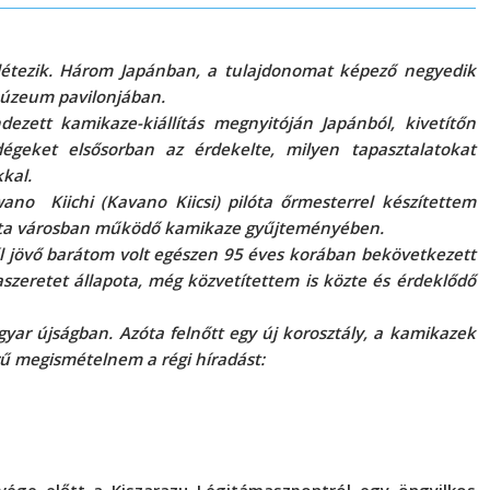
létezik. Három Japánban, a tulajdonomat képező negyedik
Múzeum pavilonjában.
dezett kamikaze-kiállítás megnyitóján Japánból, kivetítőn
égeket elsősorban az érdekelte, milyen tapasztalatokat
kkal.
no Kiichi (Kavano Kiicsi) pilóta őrmesterrel készítettem
Óita városban működő kamikaze gyűjteményében.
 jövő barátom volt egészen 95 éves korában bekövetkezett
szeretet állapota, még közvetítettem is közte és érdeklődő
yar újságban. Azóta felnőtt egy új korosztály, a kamikazek
zerű megismételnem a régi híradást: