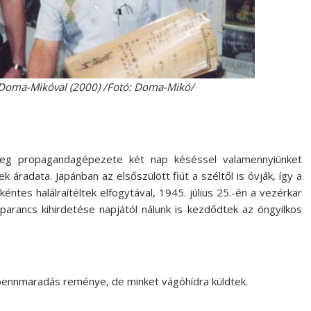
a-Mikóval (2000) /Fotó: Doma-Mikó/
reg propagandagépezete két nap késéssel valamennyiünket
k áradata. Japánban az elsőszülött fiút a széltől is óvják, így a
éntes halálraítéltek elfogytával, 1945. július 25.-én a vezérkar
 parancs kihirdetése napjától nálunk is kezdődtek az öngyilkos
tbennmaradás reménye, de minket vágóhídra küldtek.