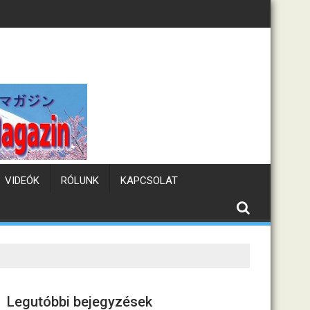
n hőhullám
Tematikus k
VIDEÓK
RÓLUNK
KAPCSOLAT
Legutóbbi bejegyzések