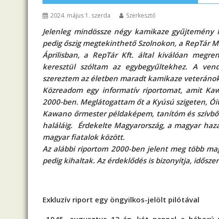
2024. május 1. szerda
Szerkesztő
Jelenleg mindössze négy kamikaze gyűjtemény 
pedig őszig megtekinthető Szolnokon, a RepTár 
Áprilisban, a RepTár Kft. által kiválóan megren
keresztül szóltam az egybegyűltekhez. A vend
szereztem az életben maradt kamikaze veteráno
Közreadom egy informatív riportomat, amit Kawa
2000-ben. Meglátogattam őt a Kyúsú szigeten, 
Kawano őrmester példaképem, tanítóm és szívből
haláláig. Érdekelte Magyarország, a magyar haza
magyar fiatalok között.
Az alábbi riportom 2000-ben jelent meg több mag
pedig kihaltak. Az érdeklődés is bizonyítja, idős
Exkluzív riport egy öngyilkos-jelölt pilótával