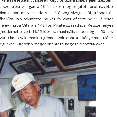
önkéntese lettem. A Jokaren Repülős Szakiskolába jelentkeztem,
: a szédülési vizsgán a 10-15-ször megforgatott pilótaszékből
ón talpon maradni, de volt látószög-vizsga, sőt, írásbeli és
háborúra való tekintettel mi két év alatt végeztünk. 18 évesen
félév múlva Oitára a 148 fős Mitate századhoz. Kétszemélyes
egmodernebb volt: 1825 lóerős, maximális sebessége 450 km/
l 2000 km. Csak ennek a gépnek volt döntött, kényelmes ülése.
ségünknél. (Később megdöbbentett, hogy feláldozzuk őket.)