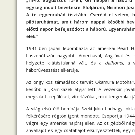
„1945. augusztus 13-án, két nappal a háború 
egység indult bevetésre. Elöljáróm, Nisimori J
A te egyenruhád tisztább. Cseréld el velem, 
pilótaruhámat, amit három nappal későbbi bev
előtti napon befejeződött a háború. Egyenruhám
élek.”
1941-ben Japán lebombázta az amerikai Pearl Ha
huszonötször nagyobb Amerikával, Angliával és 
helyzete kilátástalanná vált, és a
daihonei,
a ve
háborúvesztést elkerülje.
Az öngyilkos támadások tervét Okamura Motoharu e
később a „Kamikazek atyja” lett. A vezérkar jóvá
megrakott repülőket, vitorlázókat, mini-tengeralatt
A világ első élő bombája Szeki Jukio hadnagy, oktat
felkérésére rögtön igent mondott. Csoportja 1944.
végre egy amerikai hajóraj ellen. Az öt gépből nég
anyahajót és egy csatahajót elsüllyesztettek, egy