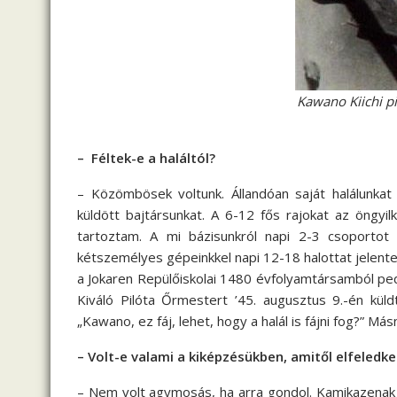
Kawano Kiichi p
– Féltek-e a haláltól?
– Közömbösek voltunk. Állandóan saját halálunkat
küldött bajtársunkat. A 6-12 fős rajokat az öngyi
tartoztam. A mi bázisunkról napi 2-3 csoportot
kétszemélyes gépeinkkel napi 12-18 halottat jelent
a Jokaren Repülőiskolai 1480 évfolyamtársamból ped
Kiváló Pilóta Őrmestert ’45. augusztus 9.-én küld
„Kawano, ez fáj, lehet, hogy a halál is fájni fog?” 
– Volt-e valami a kiképzésükben, amitől elfeledke
– Nem volt agymosás, ha arra gondol. Kamikazenak 