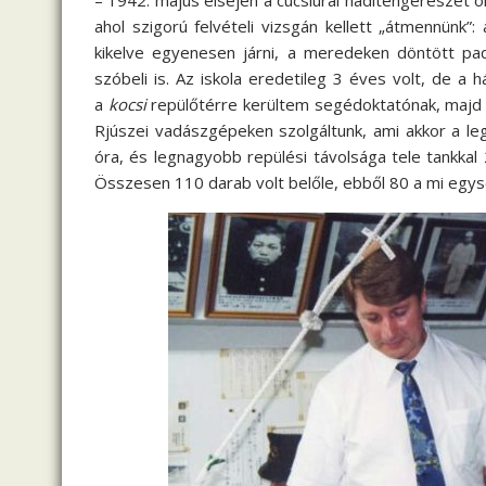
– 1942. május elsején a cucsiurai haditengerészet 
ahol szigorú felvételi vizsgán kellett „átmennünk”
kikelve egyenesen járni, a meredeken döntött padl
szóbeli is. Az iskola eredetileg 3 éves volt, de a 
a
kocsi
repülőtérre kerültem segédoktatónak, majd 
Rjúszei vadászgépeken szolgáltunk, ami akkor a l
óra, és legnagyobb repülési távolsága tele tankka
Összesen 110 darab volt belőle, ebből 80 a mi egy