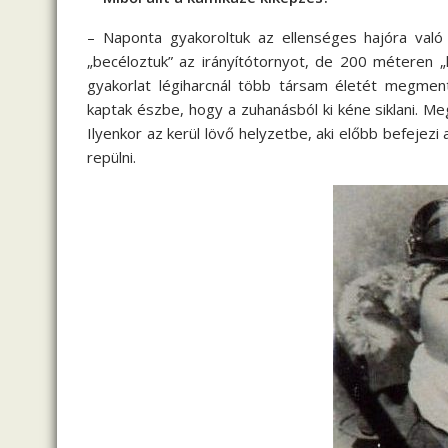
– Naponta gyakoroltuk az ellenséges hajóra való
„becéloztuk” az irányítótornyot, de 200 méteren „
gyakorlat légiharcnál több társam életét megment
kaptak észbe, hogy a zuhanásból ki kéne siklani. M
Ilyenkor az kerül lövő helyzetbe, aki előbb befejezi a
repülni.