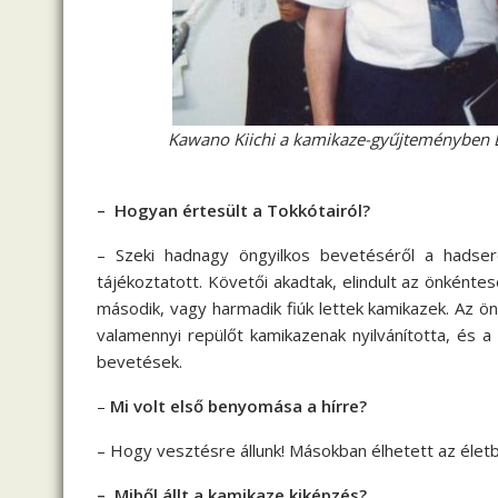
Kawano Kiichi a kamikaze-gyűjteményben Dom
– Hogyan értesült a Tokkótairól?
– Szeki hadnagy öngyilkos bevetéséről a hadse
tájékoztatott. Követői akadtak, elindult az önkéntese
második, vagy harmadik fiúk lettek kamikazek. Az önk
valamennyi repülőt kamikazenak nyilvánította, és a
bevetések.
–
Mi volt első benyomása a hírre?
– Hogy vesztésre állunk! Másokban élhetett az éle
– Miből állt a kamikaze kiképzés?