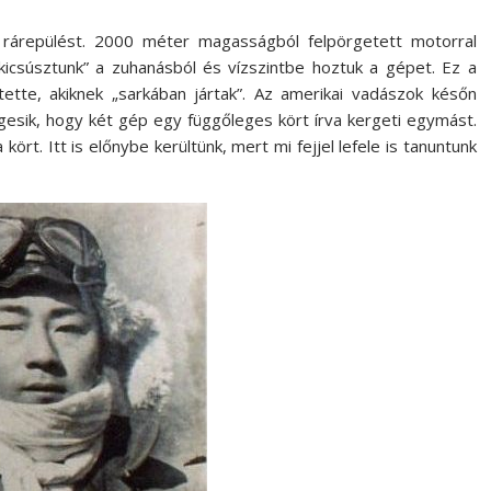
 rárepülést. 2000 méter magasságból felpörgetett motorral
kicsúsztunk” a zuhanásból és vízszintbe hoztuk a gépet. Ez a
ette, akiknek „sarkában jártak”. Az amerikai vadászok későn
egesik, hogy két gép egy függőleges kört írva kergeti egymást.
 kört. Itt is előnybe kerültünk, mert mi fejjel lefele is tanuntunk