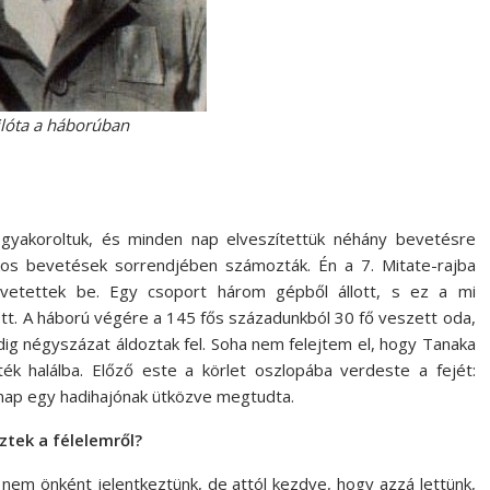
ilóta a háborúban
 gyakoroltuk, és minden nap elveszítettük néhány bevetésre
lkos bevetések sorrendjében számozták. Én a 7. Mitate-rajba
 vetettek be. Egy csoport három gépből állott, s ez a mi
ett. A háború végére a 145 fős századunkból 30 fő veszett oda,
ig négyszázat áldoztak fel. Soha nem felejtem el, hogy Tanaka
ték halálba. Előző este a körlet oszlopába verdeste a fejét:
Másnap egy hadihajónak ütközve megtudta.
ztek a félelemről?
nem önként jelentkeztünk, de attól kezdve, hogy azzá lettünk,