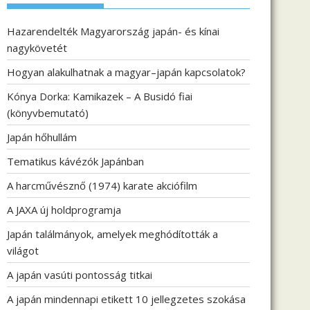
Hazarendelték Magyarország japán- és kínai
nagykövetét
Hogyan alakulhatnak a magyar–japán kapcsolatok?
Kónya Dorka: Kamikazek – A Busidó fiai
(könyvbemutató)
Japán hőhullám
Tematikus kávézók Japánban
A harcművésznő (1974) karate akciófilm
A JAXA új holdprogramja
Japán találmányok, amelyek meghódították a
világot
A japán vasúti pontosság titkai
A japán mindennapi etikett 10 jellegzetes szokása