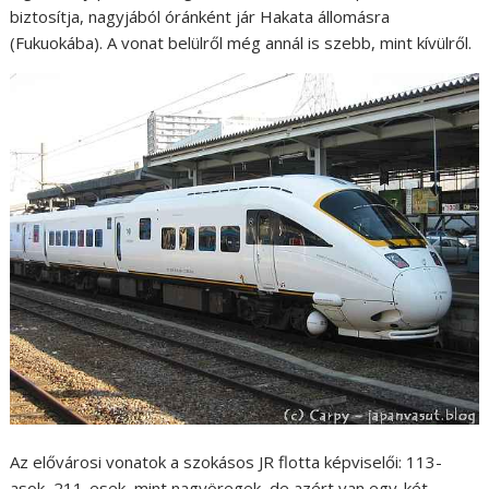
biztosítja, nagyjából óránként jár Hakata állomásra
(Fukuokába). A vonat belülről még annál is szebb, mint kívülről.
Az elővárosi vonatok a szokásos JR flotta képviselői: 113-
asok, 211-esek, mint nagyöregek, de azért van egy-két