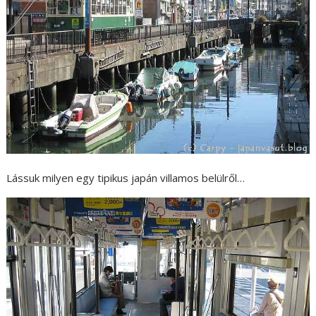
Lássuk milyen egy tipikus japán villamos belülről…