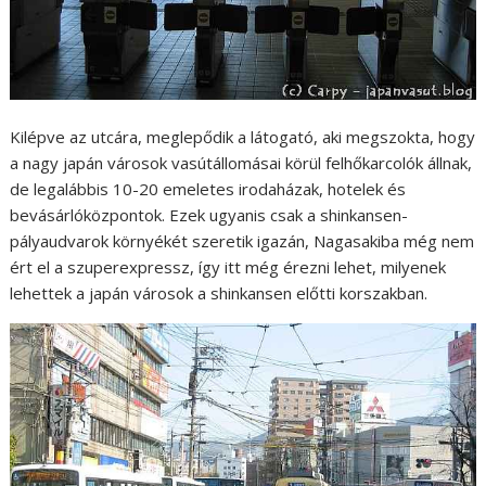
Kilépve az utcára, meglepődik a látogató, aki megszokta, hogy
a nagy japán városok vasútállomásai körül felhőkarcolók állnak,
de legalábbis 10-20 emeletes irodaházak, hotelek és
bevásárlóközpontok. Ezek ugyanis csak a shinkansen-
pályaudvarok környékét szeretik igazán, Nagasakiba még nem
ért el a szuperexpressz, így itt még érezni lehet, milyenek
lehettek a japán városok a shinkansen előtti korszakban.