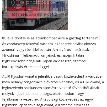
80 éve dobták le az atombombát arre a gazdag történelmű
és csodaszép fekvésű városra, százezrek halálát okozva
azonnal, vagy röviddel ezután. Ám a város – akárcsak
Hiroshima – feltámadt romjaiból, és napjaink talán
legkedvesebb hangulatú japán városa lett, számos
kötöttpályás érdekességgel.
A „JR Kyushu” vonatai jelentik a vasúti közlekedést a városban,
mely néhány tengerparti elővárosi vonalból, és a Fukuokába, a
legközelebbi shinkansen állomásra vezető fővonalból állnak,
melyek – Japánban nem megszokott módon – egy
fejállomásra vezetnek. A távolsági közlekedést az egyik
legszebb japán távolsági vonat, a Kamome expressz