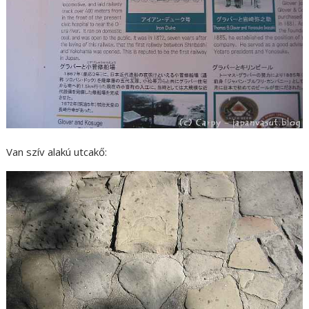
Van szív alakú utcakő: