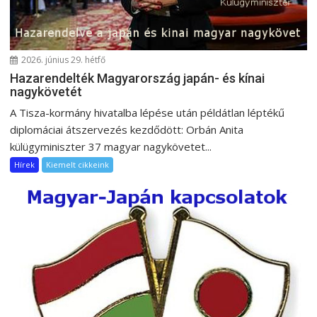
ó
2026. június 29. hétfő
Hazarendelték Magyarország japán- és kínai
nagykövetét
A Tisza-kormány hivatalba lépése után példátlan léptékű
diplomáciai átszervezés kezdődött: Orbán Anita
külügyminiszter 37 magyar nagykövetet...
Hírek
Kiemelt cikkeink