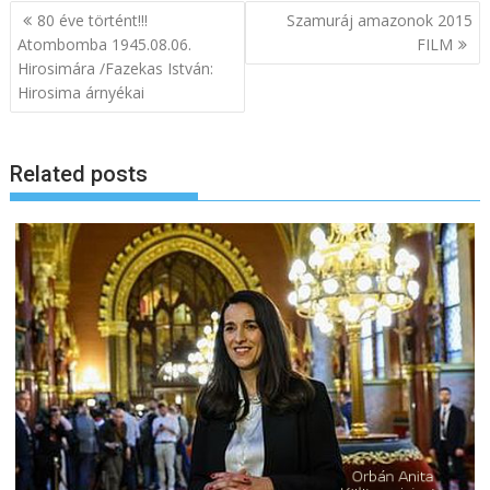
B
80 éve történt!!!
Szamuráj amazonok 2015
e
Atombomba 1945.08.06.
FILM
Hirosimára /Fazekas István:
j
Hirosima árnyékai
e
g
y
Related posts
z
é
s
n
a
v
i
g
á
c
i