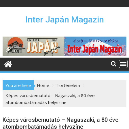
S
k
i
Inter Japán Magazin
p
t
o
c
o
n
t
e
n
You are here
Home
Történelem
t
Képes városbemutató – Nagaszaki, a 80 éve
atombombatámadás helyszíne
Képes városbemutató – Nagaszaki, a 80 éve
atombombatámadás helyszíne