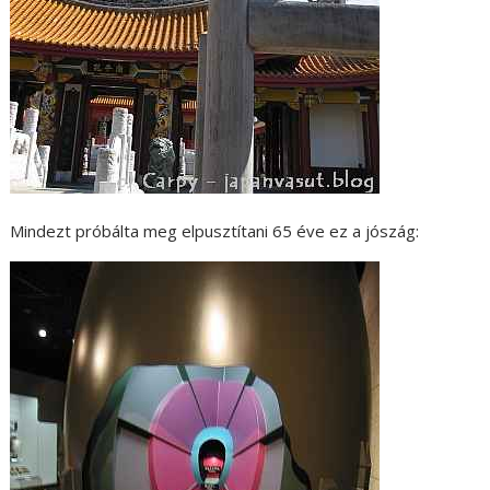
Mindezt próbálta meg elpusztítani 65 éve ez a jószág: