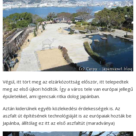
Végül, itt tört meg az elzárkózottság először, itt telepedtek
meg az első újkori hódítók. Így a város tele van európai jellegű
épületekkel, ami igencsak ritka dolog Japánban.
Aztán kiderülnek egyéb közlekedési érdekességek is. Az
aszfalt út építésének technológiáját is az európaiak hozták be
Japánba, állítólag ez itt az első aszfaltút (maradványa)