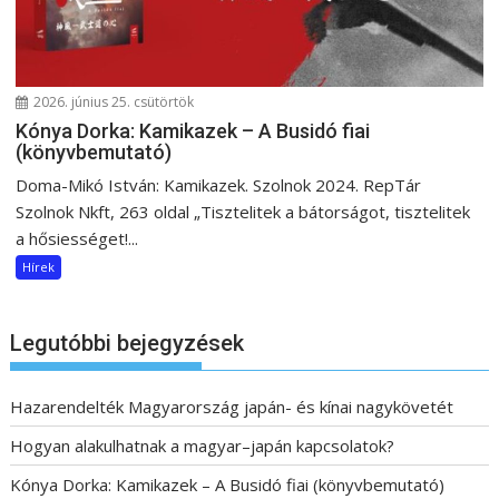
2026. június 25. csütörtök
Kónya Dorka: Kamikazek – A Busidó fiai
(könyvbemutató)
Doma-Mikó István: Kamikazek. Szolnok 2024. RepTár
Szolnok Nkft, 263 oldal „Tisztelitek a bátorságot, tisztelitek
a hősiességet!...
Hírek
Legutóbbi bejegyzések
Hazarendelték Magyarország japán- és kínai nagykövetét
Hogyan alakulhatnak a magyar–japán kapcsolatok?
Kónya Dorka: Kamikazek – A Busidó fiai (könyvbemutató)