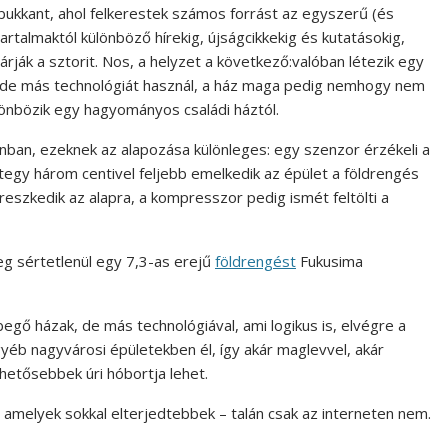
bukkant, ahol felkerestek számos forrást az egyszerű (és
talmaktól különböző hírekig, újságcikkekig és kutatásokig,
árják a sztorit. Nos, a helyzet a következő:valóban létezik egy
t, de más technológiát használ, a ház maga pedig nemhogy nem
lönbözik egy hagyományos családi háztól.
nban, ezeknek az alapozása különleges: egy szenzor érzékeli a
tegy három centivel feljebb emelkedik az épület a földrengés
ereszkedik az alapra, a kompresszor pedig ismét feltölti a
g sértetlenül egy 7,3-as erejű
földrengést
Fukusima
gő házak, de más technológiával, ami logikus is, elvégre a
yéb nagyvárosi épületekben él, így akár maglevvel, akár
hetősebbek úri hóbortja lehet.
, amelyek sokkal elterjedtebbek – talán csak az interneten nem.