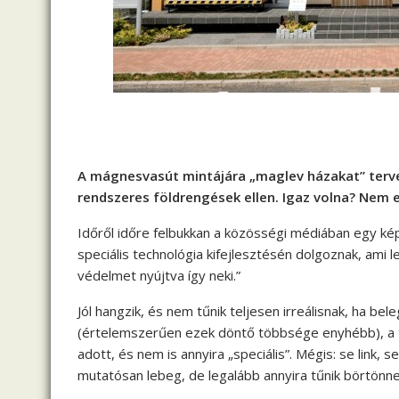
A mágnesvasút mintájára „maglev házakat” terv
rendszeres földrengések ellen. Igaz volna? Nem
Időről időre felbukkan a közösségi médiában egy ké
speciális technológia kifejlesztésén dolgoznak, ami 
védelmet nyújtva így neki.”
Jól hangzik, és nem tűnik teljesen irreálisnak, ha b
(értelemszerűen ezek döntő többsége enyhébb), a t
adott, és nem is annyira „speciális”. Mégis: se link,
mutatósan lebeg, de legalább annyira tűnik börtönnek