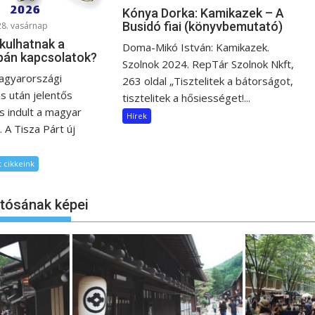
Kónya Dorka: Kamikazek – A
Busidó fiai (könyvbemutató)
28. vasárnap
kulhatnak a
Doma-Mikó István: Kamikazek.
pán kapcsolatok?
Szolnok 2024. RepTár Szolnok Nkft,
agyarországi
263 oldal „Tisztelitek a bátorságot,
s után jelentős
tisztelitek a hősiességet!...
 indult a magyar
Hírek
. A Tisza Párt új
 cikkeink
otósának képei