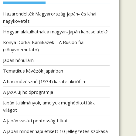
Hazarendelték Magyarország japán- és kínai
nagykövetét
Hogyan alakulhatnak a magyar–japán kapcsolatok?
Kónya Dorka: Kamikazek – A Busidó fiai
(könyvbemutató)
Japán hőhullám
Tematikus kávézók Japánban
A harcművésznő (1974) karate akciófilm
A JAXA új holdprogramja
Japán találmányok, amelyek meghódították a
világot
A japán vasúti pontosság titkai
A japán mindennapi etikett 10 jellegzetes szokása