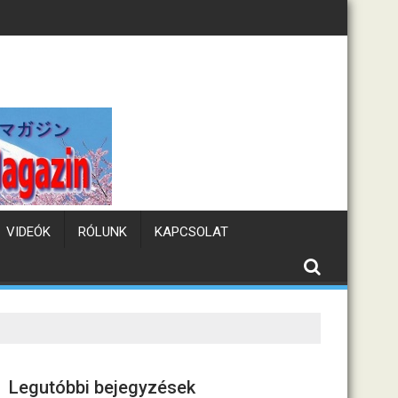
Tematikus kávézók Japánb
VIDEÓK
RÓLUNK
KAPCSOLAT
Legutóbbi bejegyzések