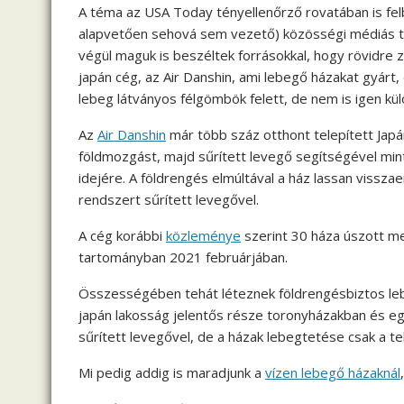
A téma az USA Today tényellenőrző rovatában is fel
alapvetően sehová sem vezető) közösségi médiás tar
végül maguk is beszéltek forrásokkal, hogy rövidre z
japán cég, az Air Danshin, ami lebegő házakat gyár
lebeg látványos félgömbök felett, de nem is igen kü
Az
Air Danshin
már több száz otthont telepített Japá
földmozgást, majd sűrített levegő segítségével min
idejére. A földrengés elmúltával a ház lassan vissza
rendszert sűrített levegővel.
A cég korábbi
közleménye
szerint 30 háza úszott me
tartományban 2021 februárjában.
Összességében tehát léteznek földrengésbiztos lebe
japán lakosság jelentős része toronyházakban és eg
sűrített levegővel, de a házak lebegtetése csak a te
Mi pedig addig is maradjunk a
vízen lebegő házaknál