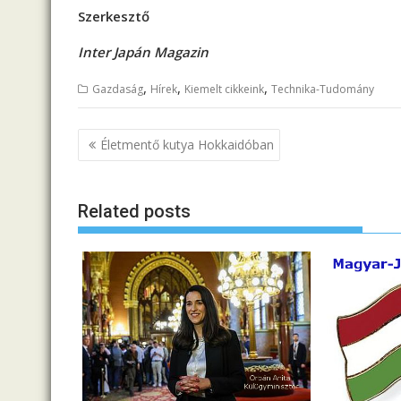
Szerkesztő
Inter Japán Magazin
,
,
,
Gazdaság
Hírek
Kiemelt cikkeink
Technika-Tudomány
B
Életmentő kutya Hokkaidóban
e
j
Related posts
e
g
y
z
é
s
n
a
v