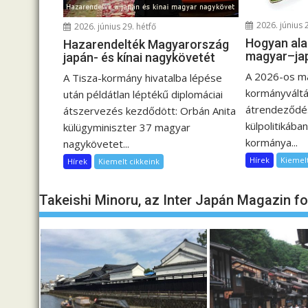
i
2026. június 
2026. június 29. hétfő
g
Hogyan ala
Hazarendelték Magyarország
á
magyar–ja
japán- és kínai nagykövetét
c
A 2026-os m
A Tisza-kormány hivatalba lépése
i
kormányváltá
után példátlan léptékű diplomáciai
ó
átrendeződés
átszervezés kezdődött: Orbán Anita
külpolitikában
külügyminiszter 37 magyar
kormánya...
nagykövetet...
Hírek
Kiemelt
Hírek
Kiemelt cikkeink
Takeishi Minoru, az Inter Japán Magazin f