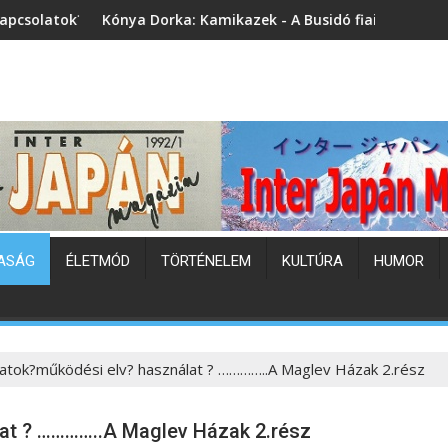
a: Kamikazek - A Busidó fiai (könyvbemutató)
Japán hőhullám
ASÁG
ÉLETMÓD
TÖRTÉNELEM
KULTÚRA
HUMOR
atok?működési elv? használat ? …………..A Maglev Házak 2.rész
at ? …………..A Maglev Házak 2.rész