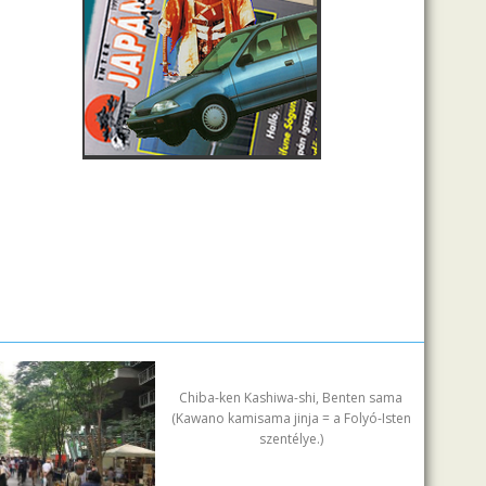
Chiba-ken Kashiwa-shi, Benten sama
(Kawano kamisama jinja = a Folyó-Isten
szentélye.)