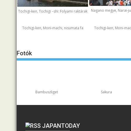
Nagano megye, Narai-juk
Tochigi-ken, Tochigi –shi: Folyami raktárak
Tochigi-ken, Moni-machi, nisumata fa
Tochigi-ken, Moni-mac
Fotók
Bambuszliget
Sakura
JAPANTODAY