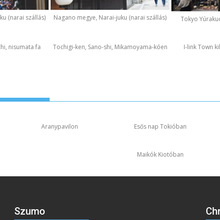
u (narai szállás)
Nagano megye, Narai-juku (narai szállás)
Tokyo Yúraku
hi, nisumata fa
Tochigi-ken, Sano-shi, Mikamoyama-kóen
I-link Town k
Aranypavilon
Esős nap Tokióban
Maikók Kiotóban
Szumo
Ch