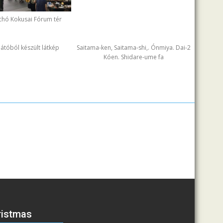
chó Kokusai Fórum tér
ilátóból készült látkép
Saitama-ken, Saitama-shi,. Ónmiya. Dai-2
Kóen. Shidare-ume fa
ristmas