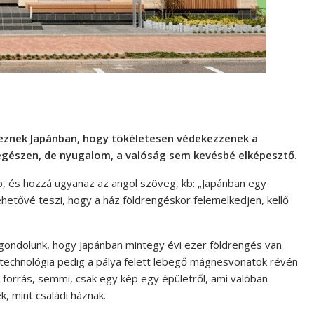
eznek Japánban, hogy tökéletesen védekezzenek a
 egészen, de nyugalom, a valóság sem kevésbé elképesztő.
p, és hozzá ugyanaz az angol szöveg, kb: „Japánban egy
lehetővé teszi, hogy a ház földrengéskor felemelkedjen, kellő
elegondolunk, hogy Japánban mintegy évi ezer földrengés van
echnológia pedig a pálya felett lebegő mágnesvonatok révén
 se forrás, semmi, csak egy kép egy épületről, ami valóban
, mint családi háznak.