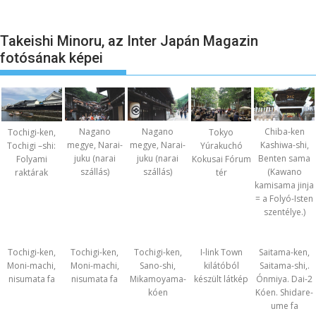
Takeishi Minoru, az Inter Japán Magazin
fotósának képei
Nagano
Nagano
Chiba-ken
Tochigi-ken,
Tokyo
megye, Narai-
megye, Narai-
Kashiwa-shi,
Tochigi –shi:
Yúrakuchó
juku (narai
juku (narai
Benten sama
Folyami
Kokusai Fórum
szállás)
szállás)
(Kawano
raktárak
tér
kamisama jinja
= a Folyó-Isten
szentélye.)
Tochigi-ken,
Tochigi-ken,
Tochigi-ken,
I-link Town
Saitama-ken,
Moni-machi,
Moni-machi,
Sano-shi,
kilátóból
Saitama-shi,.
nisumata fa
nisumata fa
Mikamoyama-
készült látkép
Ónmiya. Dai-2
kóen
Kóen. Shidare-
ume fa