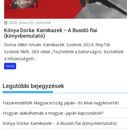
2026. június 25. csütörtök
Kónya Dorka: Kamikazek – A Busidó fiai
(könyvbemutató)
Doma-Mikó István: Kamikazek. Szolnok 2024. RepTár
Szolnok Nkft, 263 oldal „Tisztelitek a bátorságot, tisztelitek
a hősiességet!...
Hírek
Legutóbbi bejegyzések
Hazarendelték Magyarország japán- és kínai nagykövetét
Hogyan alakulhatnak a magyar–japán kapcsolatok?
Kónya Dorka: Kamikazek – A Busidó fiai (könyvbemutató)