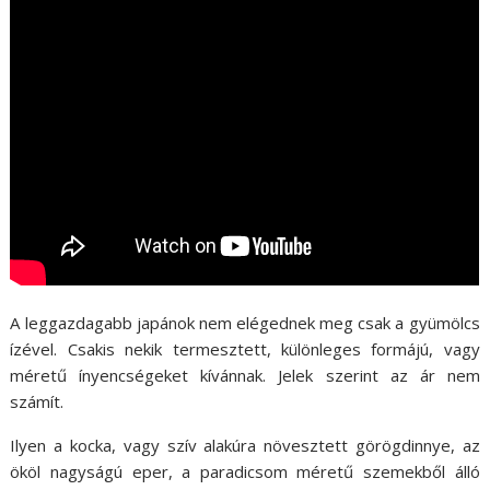
A leggazdagabb japánok nem elégednek meg csak a gyümölcs
ízével. Csakis nekik termesztett, különleges formájú, vagy
méretű ínyencségeket kívánnak. Jelek szerint az ár nem
számít.
Ilyen a kocka, vagy szív alakúra növesztett görögdinnye, az
ököl nagyságú eper, a paradicsom méretű szemekből álló