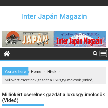
S
k
i
Inter Japán Magazin
p
t
o
c
o
n
t
e
n
You are here
Home
Hírek
t
Milliókért cserélnek gazdát a luxusgyümölcsök (Videó)
Milliókért cserélnek gazdát a luxusgyümölcsök
(Videó)