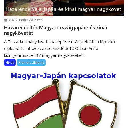
2026. június 29. hétfő
Hazarendelték Magyarország japán- és kínai
nagykövetét
A Tisza-kormány hivatalba lépése után példátlan léptékű
diplomáciai átszervezés kezdődött: Orbán Anita
külügyminiszter 37 magyar nagykövetet...
Hírek
Kiemelt cikkeink