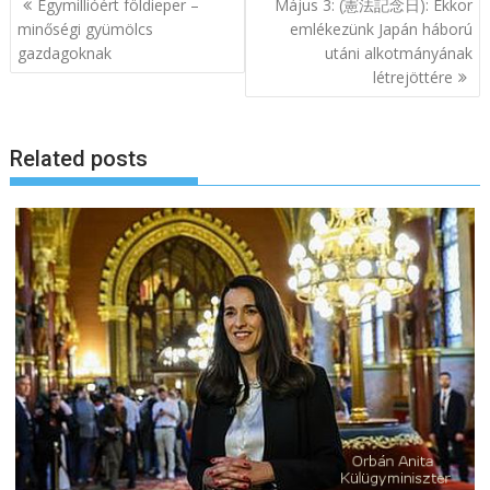
B
Egymillióért földieper –
Május 3: (憲法記念日): Ekkor
e
minőségi gyümölcs
emlékezünk Japán háború
gazdagoknak
utáni alkotmányának
j
létrejöttére
e
g
y
Related posts
z
é
s
n
a
v
i
g
á
c
i
ó