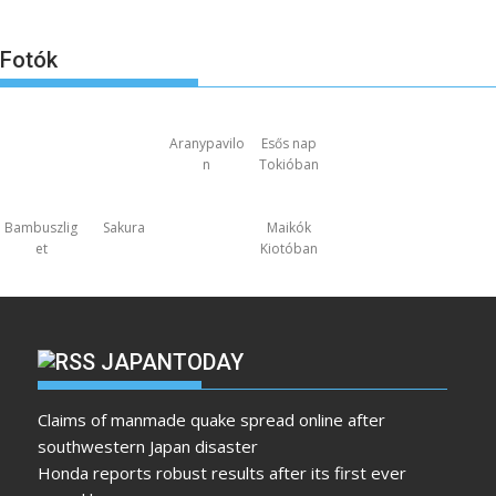
Fotók
Aranypavilo
Esős nap
n
Tokióban
Bambuszlig
Sakura
Maikók
et
Kiotóban
JAPANTODAY
Claims of manmade quake spread online after
southwestern Japan disaster
Honda reports robust results after its first ever