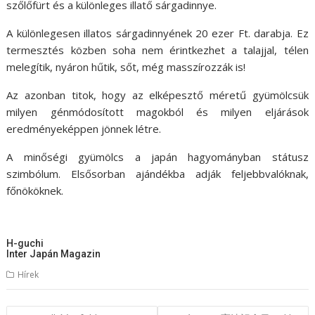
szőlőfürt és a különleges illatő sárgadinnye.
A különlegesen illatos sárgadinnyének 20 ezer Ft. darabja. Ez
termesztés közben soha nem érintkezhet a talajjal, télen
melegítik, nyáron hűtik, sőt, még masszírozzák is!
Az azonban titok, hogy az elképesztő méretű gyümölcsük
milyen génmódosított magokból és milyen eljárások
eredményeképpen jönnek létre.
A minőségi gyümölcs a japán hagyományban státusz
szimbólum. Elsősorban ajándékba adják feljebbvalóknak,
főnököknek.
H-guchi
Inter Japán Magazin
Hírek