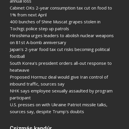
annual loss
Cabinet OKs 2-year consumption tax cut on food to
1% from next April
400 bunches of Shine Muscat grapes stolen in
Tochigi; police step up patrols
Hiroshima urges leaders to abolish nuclear weapons
on 81st A-bomb anniversary
Japan's 2-year food tax cut risks becoming political
football
South Korea's president orders all-out response to
heatwave
Proposed Hormuz deal would give Iran control of
inbound traffic, sources say
NHK says employee sexually assaulted by program
participant
U.S. presses on with Ukraine Patriot missile talks,
sources say, despite Trump's doubts
Csizmás kandúr