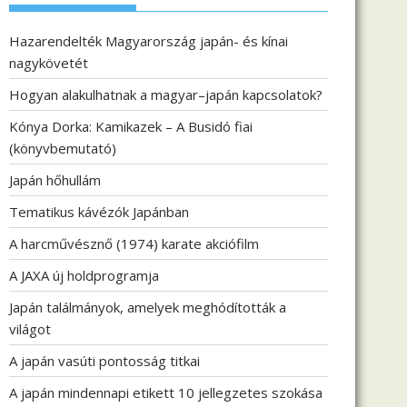
Hazarendelték Magyarország japán- és kínai
nagykövetét
Hogyan alakulhatnak a magyar–japán kapcsolatok?
Kónya Dorka: Kamikazek – A Busidó fiai
(könyvbemutató)
Japán hőhullám
Tematikus kávézók Japánban
A harcművésznő (1974) karate akciófilm
A JAXA új holdprogramja
Japán találmányok, amelyek meghódították a
világot
A japán vasúti pontosság titkai
A japán mindennapi etikett 10 jellegzetes szokása