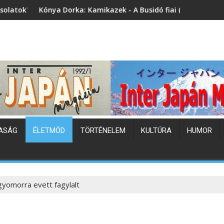
: Kamikazek - A Busidó fiai (könyvbemutató)
Japán hőhullám
ASÁG
ÉLETMÓD
TÖRTÉNELEM
KULTÚRA
HUMOR
gyomorra evett fagylalt