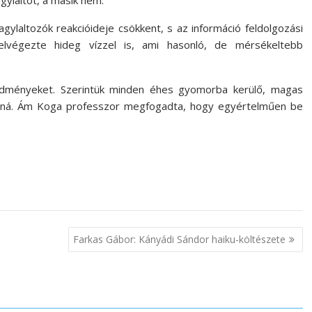
gylaltot, a másik nem.
agylaltozók reakcióideje csökkent, s az információ feldolgozási
 elvégezte hideg vízzel is, ami hasonló, de mérsékeltebb
edményeket. Szerintük minden éhes gyomorba kerülő, magas
álná. Ám Koga professzor megfogadta, hogy egyértelműen be
Farkas Gábor: Kányádi Sándor haiku-költészete