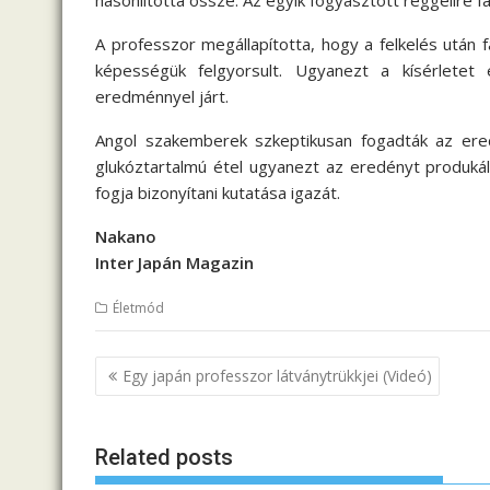
hasonlította össze. Az egyik fogyasztott reggelire fa
A professzor megállapította, hogy a felkelés után f
képességük felgyorsult. Ugyanezt a kísérletet
eredménnyel járt.
Angol szakemberek szkeptikusan fogadták az er
glukóztartalmú étel ugyanezt az eredényt produk
fogja bizonyítani kutatása igazát.
Nakano
Inter Japán Magazin
Életmód
B
Egy japán professzor látványtrükkjei (Videó)
e
j
Related posts
e
g