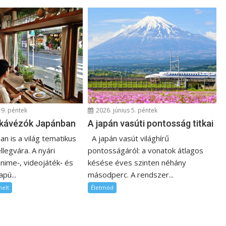
19. péntek
2026. június 5. péntek
 kávézók Japánban
A japán vasúti pontosság titkai
n is a világ tematikus
A japán vasút világhírű
llegvára. A nyári
pontosságáról: a vonatok átlagos
nime‑, videojáték‑ és
késése éves szinten néhány
pú...
másodperc. A rendszer...
melt
Életmód