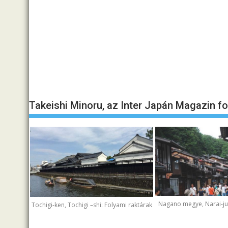
Takeishi Minoru, az Inter Japán Magazin f
Nagano megye, Narai-juk
Tochigi-ken, Tochigi –shi: Folyami raktárak