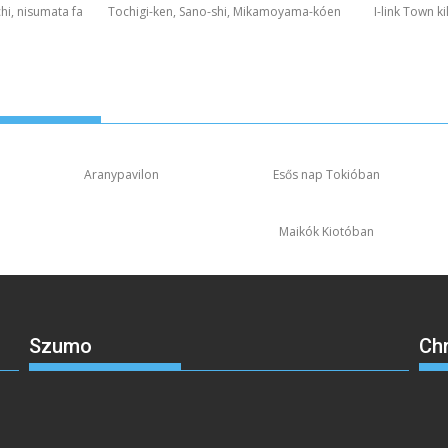
hi, nisumata fa
Tochigi-ken, Sano-shi, Mikamoyama-kóen
I-link Town k
Aranypavilon
Esős nap Tokióban
Maikók Kiotóban
Szumo
Ch