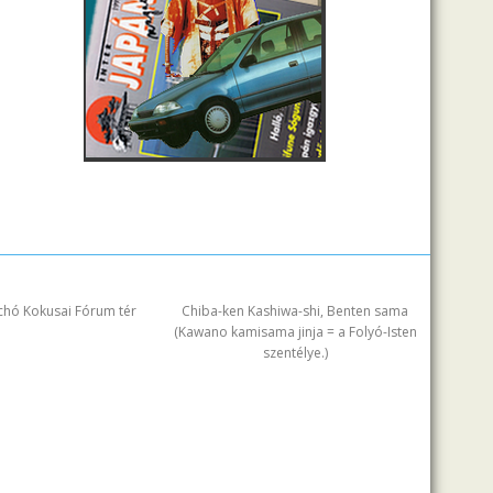
chó Kokusai Fórum tér
Chiba-ken Kashiwa-shi, Benten sama
(Kawano kamisama jinja = a Folyó-Isten
szentélye.)