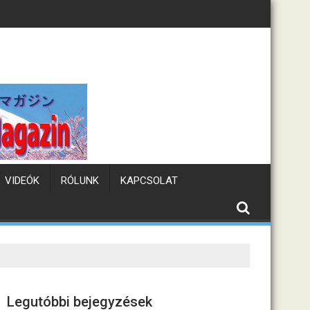
Tematikus kávézók Japánba
VIDEÓK
RÓLUNK
KAPCSOLAT
Legutóbbi bejegyzések