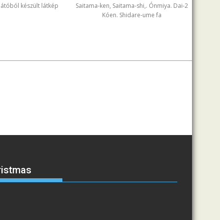
ilátóból készült látkép
Saitama-ken, Saitama-shi,. Ónmiya. Dai-2
Kóen. Shidare-ume fa
ristmas