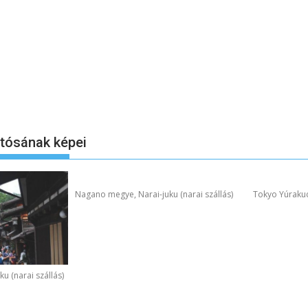
otósának képei
Nagano megye, Narai-juku (narai szállás)
Tokyo Yúraku
u (narai szállás)