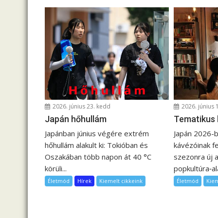
y
z
é
s
n
a
v
i
2026. június 23. kedd
2026. június 
g
Japán hőhullám
Tematikus
á
Japánban június végére extrém
Japán 2026-ba
c
hőhullám alakult ki: Tokióban és
kávézóinak fe
i
Oszakában több napon át 40 °C
szezonra új a
ó
körüli...
popkultúra‑ala
Életmód
Hírek
Kiemelt cikkeink
Életmód
Kie