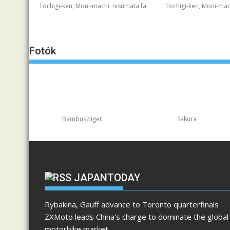
Tochigi-ken, Moni-machi, nisumata fa
Tochigi-ken, Moni-mac
Fotók
Bambuszliget
Sakura
JAPANTODAY
Rybakina, Gauff advance to Toronto quarterfinals
ZXMoto leads China's charge to dominate the global
motorbike market