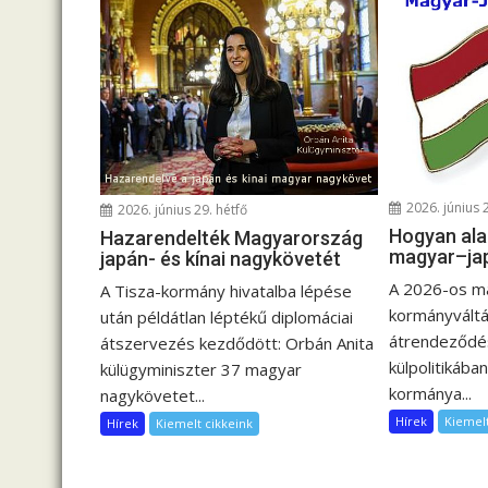
z
é
s
n
a
v
i
2026. június 
2026. június 29. hétfő
g
Hogyan ala
Hazarendelték Magyarország
á
magyar–ja
japán- és kínai nagykövetét
c
A 2026-os m
A Tisza-kormány hivatalba lépése
i
kormányváltá
után példátlan léptékű diplomáciai
ó
átrendeződés
átszervezés kezdődött: Orbán Anita
külpolitikában
külügyminiszter 37 magyar
kormánya...
nagykövetet...
Hírek
Kiemelt
Hírek
Kiemelt cikkeink