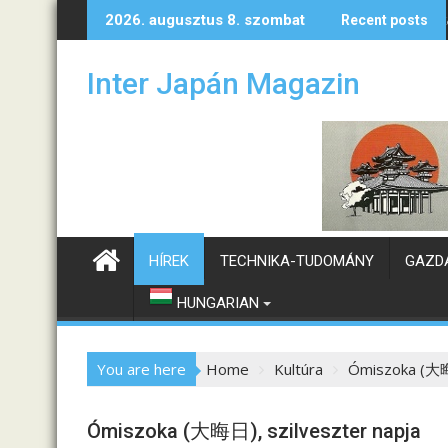
S
vetét
Hogyan alakulhatnak a magyar–japán kapcsolatok?
Kónya 
2026. augusztus 8. szombat
Recent posts
k
i
Inter Japán Magazin
p
t
o
c
o
n
t
e
HÍREK
TECHNIKA-TUDOMÁNY
GAZD
n
t
HUNGARIAN
You are here
Home
Kultúra
Ómiszoka (大晦日
Ómiszoka (大晦日), szilveszter napja