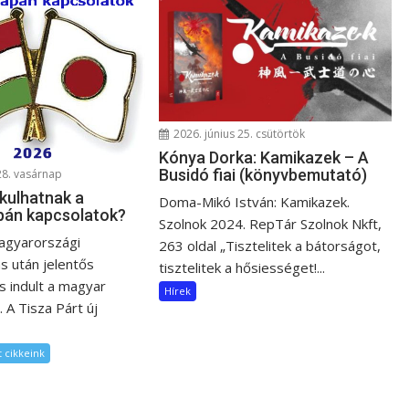
2026. június 25. csütörtök
Kónya Dorka: Kamikazek – A
Busidó fiai (könyvbemutató)
28. vasárnap
kulhatnak a
Doma-Mikó István: Kamikazek.
pán kapcsolatok?
Szolnok 2024. RepTár Szolnok Nkft,
agyarországi
263 oldal „Tisztelitek a bátorságot,
s után jelentős
tisztelitek a hősiességet!...
 indult a magyar
Hírek
. A Tisza Párt új
 cikkeink