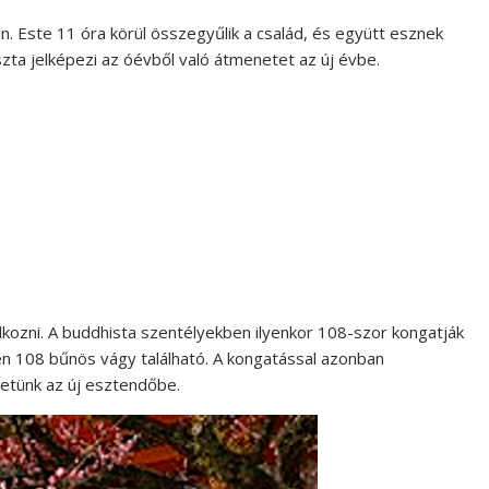
. Este 11 óra körül összegyűlik a család, és együtt esznek
szta jelképezi az óévből való átmenetet az új évbe.
kozni. A buddhista szentélyekben ilyenkor 108-szor kongatják
en 108 bűnös vágy található. A kongatással azonban
hetünk az új esztendőbe.