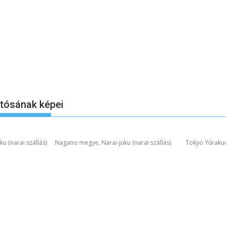
otósának képei
u (narai szállás)
Nagano megye, Narai-juku (narai szállás)
Tokyo Yúraku