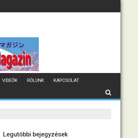
Tematikus kávézók Jap
VIDEÓK
RÓLUNK
KAPCSOLAT
Legutóbbi bejegyzések