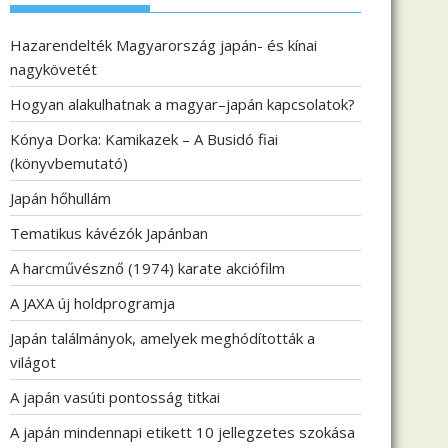
Hazarendelték Magyarország japán- és kínai
nagykövetét
Hogyan alakulhatnak a magyar–japán kapcsolatok?
Kónya Dorka: Kamikazek – A Busidó fiai
(könyvbemutató)
Japán hőhullám
Tematikus kávézók Japánban
A harcművésznő (1974) karate akciófilm
A JAXA új holdprogramja
Japán találmányok, amelyek meghódították a
világot
A japán vasúti pontosság titkai
A japán mindennapi etikett 10 jellegzetes szokása