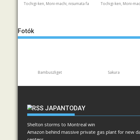
Tochigi-ken, Moni-machi, nisumata fa
Tochigi-ken, Moni-mac
Fotók
Bambuszliget
Sakura
JAPANTODAY
Shelton storms to Montreal win
Amazon behind massive private gas plant for new d
centers