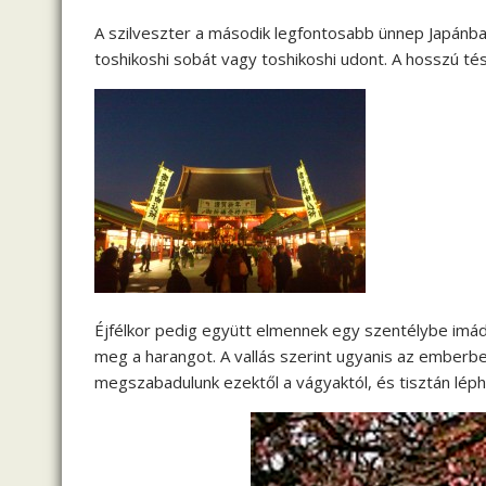
A szilveszter a második legfontosabb ünnep Japánban
toshikoshi sobát vagy toshikoshi udont. A hosszú té
Éjfélkor pedig együtt elmennek egy szentélybe imád
meg a harangot. A vallás szerint ugyanis az emberb
megszabadulunk ezektől a vágyaktól, és tisztán lép