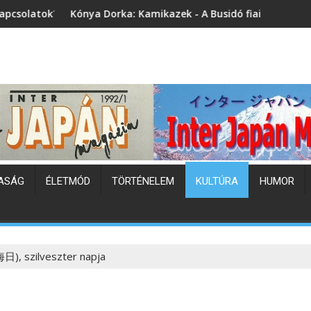
Dorka: Kamikazek - A Busidó fiai (könyvbemutató)
Japán hőhullám
ASÁG
ÉLETMÓD
TÖRTÉNELEM
KULTÚRA
HUMOR
), szilveszter napja