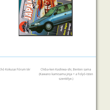
chó Kokusai Fórum tér
Chiba-ken Kashiwa-shi, Benten sama
(Kawano kamisama jinja = a Folyó-Isten
szentélye.)