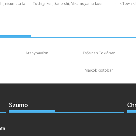
hi, nisumata fa
Tochigi-ken, Sano-shi, Mikamoyama-kóen
I-link Town k
Aranypavilon
Esős nap Tokióban
Maikók Kiotóban
Szumo
Ch
ata