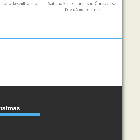
ilátóból készült látkép
Saitama-ken, Saitama-shi,. Ónmiya. Dai-2
Kóen. Shidare-ume fa
ristmas