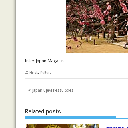
Inter Japán Magazin
,
Hírek
Kultúra
B
Japán újévi készülődés
e
j
Related posts
e
g
y