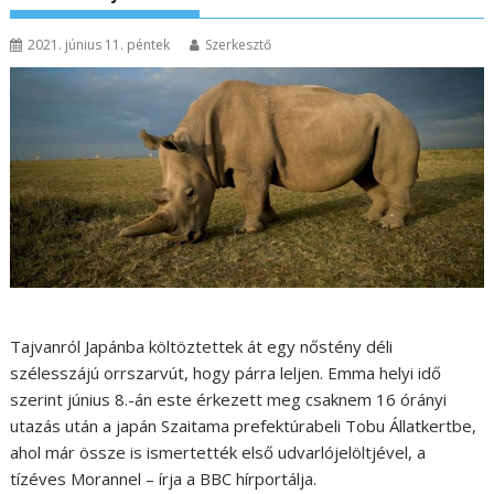
2021. június 11. péntek
Szerkesztő
Tajvanról Japánba költöztettek át egy nőstény déli
szélesszájú orrszarvút, hogy párra leljen. Emma helyi idő
szerint június 8.-án este érkezett meg csaknem 16 órányi
utazás után a japán Szaitama prefektúrabeli Tobu Állatkertbe,
ahol már össze is ismertették első udvarlójelöltjével, a
tízéves Morannel – írja a BBC hírportálja.