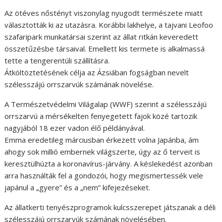
Az ötéves nőstényt viszonylag nyugodt természete miatt
választották ki az utazásra. Korábbi lakhelye, a tajvani Leofoo
szafaripark munkatársai szerint az állat ritkán keveredett
összetűzésbe társaival. Emellett kis termete is alkalmassá
tette a tengerentúli szállításra.
Átköltöztetésének célja az Ázsiában fogságban nevelt
szélesszájú orrszarvúk számának növelése.
A Természetvédelmi Világalap (WWF) szerint a szélesszájú
orrszarvú a mérsékelten fenyegetett fajok közé tartozik
nagyjából 18 ezer vadon élő példányával.
Emma eredetileg márciusban érkezett volna Japánba, ám
ahogy sok millió embernek világszerte, úgy az ő terveit is
keresztülhúzta a koronavírus-járvány. A késlekedést azonban
arra használták fel a gondozói, hogy megismertessék vele
japánul a „gyere” és a „nem” kifejezéseket.
Az állatkerti tenyészprogramok kulcsszerepet játszanak a déli
szélesszájú orrszarvúk számának növelésében.