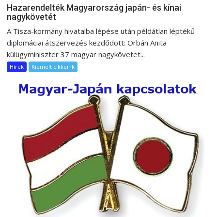
Hazarendelték Magyarország japán- és kínai
nagykövetét
A Tisza-kormány hivatalba lépése után példátlan léptékű
diplomáciai átszervezés kezdődött: Orbán Anita
külügyminiszter 37 magyar nagykövetet...
Hírek
Kiemelt cikkeink