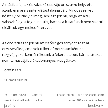
A másik alfaj, az északi szélesszájú orrszarvú helyzete
azonban mára szinte kilátástalanná vált. Mindössze két
nőstény példány él még, ami azt jelenti, hogy az alfaj
valószínűleg ki fog pusztulni, hacsak a kutatóknak nem sikerül
előállniuk egy működő tervvel.
Az orvvadászat jelenti az elsődleges fenyegetést az
orrszarvúkra, amelyek tülkét afrodiziákumként és
rákgyógyszerként értékesítik a fekete piacon, bár hatásukat
nem támasztják alá tudományos vizsgálatok.
Forrás: MTI
Kiemelt cikkeink
B
Tokió 2020 – Számos
Tokió 2020 – A sportolók több
e
önkéntest eltántorított a
mint 80 százaléka lesz
járvány
beoltva
j