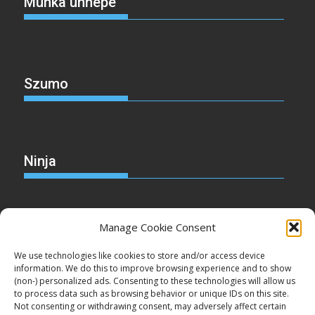
Munka ünnepe
Szumo
Ninja
Manage Cookie Consent
Christmas
We use technologies like cookies to store and/or access device
information. We do this to improve browsing experience and to show
(non-) personalized ads. Consenting to these technologies will allow us
to process data such as browsing behavior or unique IDs on this site.
Not consenting or withdrawing consent, may adversely affect certain