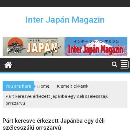
S
k
i
Inter Japán Magazin
p
t
o
c
o
n
t
e
n
You are here
Home
Kiemelt cikkeink
t
Párt keresve érkezett Japánba egy déli szélesszájú
orrszarvú
Párt keresve érkezett Japánba egy déli
szélesszájú orrszarvú