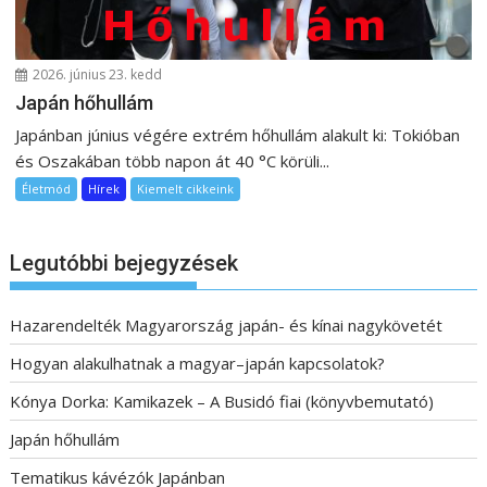
2026. június 23. kedd
Japán hőhullám
Japánban június végére extrém hőhullám alakult ki: Tokióban
és Oszakában több napon át 40 °C körüli...
Életmód
Hírek
Kiemelt cikkeink
Legutóbbi bejegyzések
Hazarendelték Magyarország japán- és kínai nagykövetét
Hogyan alakulhatnak a magyar–japán kapcsolatok?
Kónya Dorka: Kamikazek – A Busidó fiai (könyvbemutató)
Japán hőhullám
Tematikus kávézók Japánban