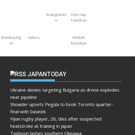
Aranypavilo
Esős nap
n
Tokióban
Bambuszlig
Sakura
Maikók
et
Kiotóban
JAPANTODAY
Ukraine denies targeting Bulgaria as drone explodes
near pipeline
Shnaider upsets Pegula to book Toronto quarter-
final with Swiatek
Fijian rugby player, 26, dies after suspected
heatstroke at training in Japan
Typhoon lashes southern Okinawa