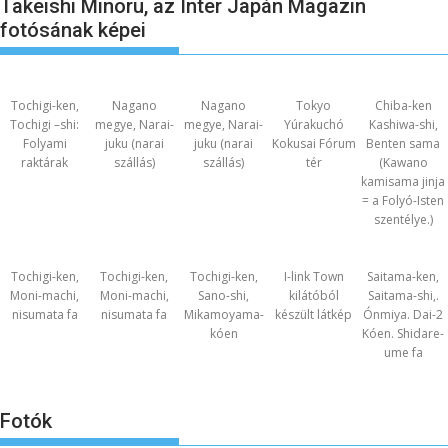
Takeishi Minoru, az Inter Japán Magazin
fotósának képei
Tochigi-ken,
Nagano
Nagano
Tokyo
Chiba-ken
Tochigi –shi:
megye, Narai-
megye, Narai-
Yúrakuchó
Kashiwa-shi,
Folyami
juku (narai
juku (narai
Kokusai Fórum
Benten sama
raktárak
szállás)
szállás)
tér
(Kawano
kamisama jinja
= a Folyó-Isten
szentélye.)
Tochigi-ken,
Tochigi-ken,
Tochigi-ken,
I-link Town
Saitama-ken,
Moni-machi,
Moni-machi,
Sano-shi,
kilátóból
Saitama-shi,.
nisumata fa
nisumata fa
Mikamoyama-
készült látkép
Ónmiya. Dai-2
kóen
Kóen. Shidare-
ume fa
Fotók