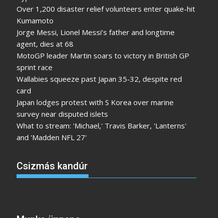
Over 1,200 disaster relief volunteers enter quake-hit
Kumamoto
Jorge Messi, Lionel Messi’s father and longtime
agent, dies at 68
MotoGP leader Martin soars to victory in British GP
sprint race
Wallabies squeeze past Japan 35-32, despite red
card
Japan lodges protest with S Korea over marine
survey near disputed islets
What to stream: 'Michael,' Travis Barker, 'Lanterns'
and 'Madden NFL 27'
Csizmás kandúr