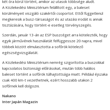
két óra körül történt, amikor az utasok többsége aludt.
A Közlekedési Minisztérium felállított egy, a baleset
körülményeit viszgáló szakértői csoportot. Ettől függetlenül
megkeresik a busz-társaságot és az utazási irodát is annak
tisztázására, hogy történt-e esetleg törvényszegés.
Szerdán, január 13-án az ESP buszcéget arra kötelezték, hogy
egyik járművének használatát felfüggessze 20 napra, mivel
többek között elmulasztotta a sofőrök kötelező
egészségvizsgálatát.
A Közlekedési Minisztérium nemrég szigorította a buszokkal
kapcsolatos biztonsági előírásokat, miután több halálos
baleset történt a sofőrök túlhajtottsága miatt. Például éjszaka
csak 400 km-t vezethetnek, ezért hosszabb utakon 2
sofőrnek kell dolgozni.
Nakano
Inter Japán Magazin