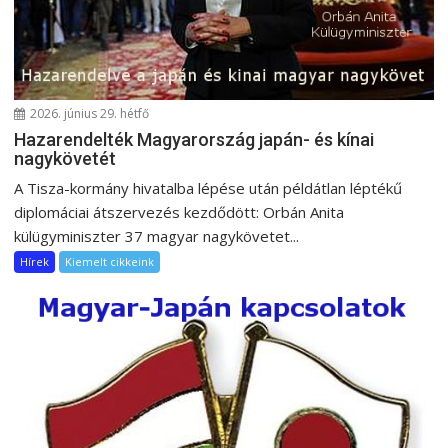
c
i
ó
2026. június 29. hétfő
Hazarendelték Magyarország japán- és kínai
nagykövetét
A Tisza-kormány hivatalba lépése után példátlan léptékű
diplomáciai átszervezés kezdődött: Orbán Anita
külügyminiszter 37 magyar nagykövetet...
Hírek
Kiemelt cikkeink