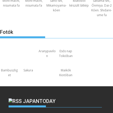
Moni-machi,
Moni-machi,
Sano-shi,
kilátóból
Saitama-shi,.
nisumata fa
nisumata fa
Mikamoyama-
készült látkép
Ónmiya. Dai-2
kóen
Kóen. Shidare-
ume fa
Fotók
Aranypavilo
Esős nap
n
Tokióban
Bambuszlig
Sakura
Maikók
et
Kiotóban
JAPANTODAY