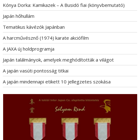
Kónya Dorka: Kamikazek – A Busidó fiai (könyvbemutató)
Japán hőhullám
Tematikus kávézók Japánban
A harcművésznő (1974) karate akciófilm
A JAXA új holdprogramja
Japán találmányok, amelyek meghódították a világot
A japán vasúti pontosság titkai
A japán mindennapi etikett 10 jellegzetes szokása