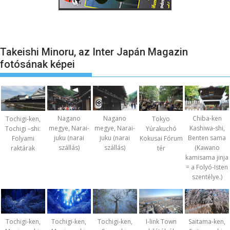
Takeishi Minoru, az Inter Japán Magazin
fotósának képei
Nagano
Nagano
Chiba-ken
Tochigi-ken,
Tokyo
megye, Narai-
megye, Narai-
Kashiwa-shi,
Tochigi –shi:
Yúrakuchó
juku (narai
juku (narai
Benten sama
Folyami
Kokusai Fórum
szállás)
szállás)
(Kawano
raktárak
tér
kamisama jinja
= a Folyó-Isten
szentélye.)
Tochigi-ken,
Tochigi-ken,
Tochigi-ken,
I-link Town
Saitama-ken,