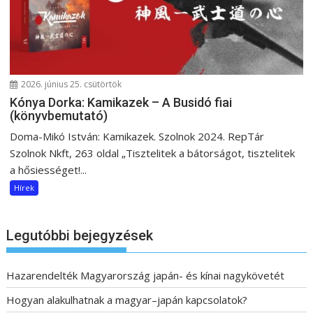
2026. június 25. csütörtök
Kónya Dorka: Kamikazek – A Busidó fiai
(könyvbemutató)
Doma-Mikó István: Kamikazek. Szolnok 2024. RepTár
Szolnok Nkft, 263 oldal „Tisztelitek a bátorságot, tisztelitek
a hősiességet!...
Hírek
Legutóbbi bejegyzések
Hazarendelték Magyarország japán- és kínai nagykövetét
Hogyan alakulhatnak a magyar–japán kapcsolatok?