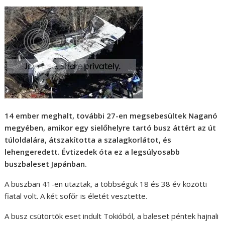
14 ember meghalt, további 27-en megsebesültek Naganó
megyében, amikor egy sielőhelyre tartó busz áttért az út
túloldalára, átszakította a szalagkorlátot, és
lehengeredett. Évtizedek óta ez a legsúlyosabb
buszbaleset Japánban.
A buszban 41-en utaztak, a többségük 18 és 38 év közötti
fiatal volt. A két sofőr is életét vesztette.
A busz csütörtök eset indult Tokióból, a baleset péntek hajnali