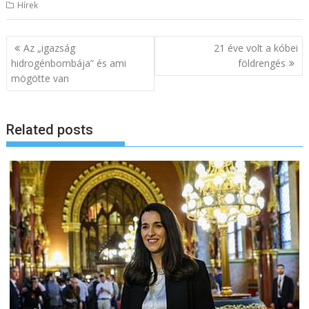
Hírek
B
Az „igazság
21 éve volt a kóbei
e
hidrogénbombája” és ami
földrengés
mögötte van
j
e
g
Related posts
y
z
é
s
n
a
v
i
g
á