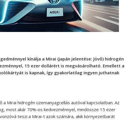
edménnyel kínálja a Mirai (japán jelentése: Jövő) hidrogén
zménnyel, 15 ezer dollárért is megvásárolható. Emellett a
olókártyát is kapnak, így gyakorlatilag ingyen juthatnak
lő a Mirai hidrogén üzemanyagcellás autóval kapcsolatban. Az
ozog, most akár 70%-os kedvezménnyel, mindössze 15 ezer
 vonzóvá teszi a Mirai-t azok számára, akik környezetbarát