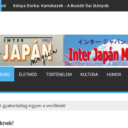
mikazek - A Busidó fiai (könyvbemutató)
Japán hőhullám
ASÁG
ÉLETMÓD
TÖRTÉNELEM
KULTÚRA
HUMOR
 gyakorlatilag ingyen a vevőknek!
őknek!