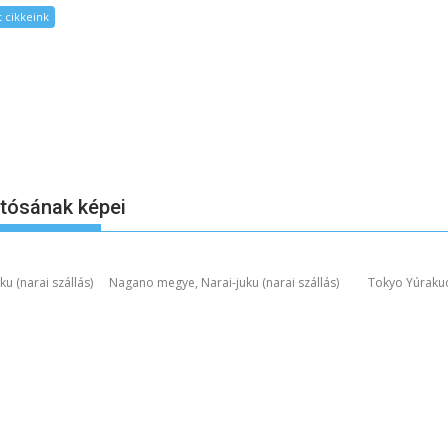
 cikkeink
otósának képei
u (narai szállás)
Nagano megye, Narai-juku (narai szállás)
Tokyo Yúraku