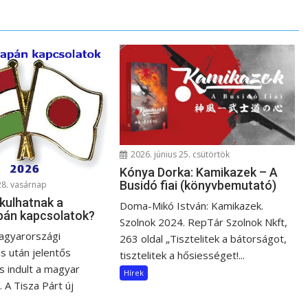
2026. június 25. csütörtök
Kónya Dorka: Kamikazek – A
Busidó fiai (könyvbemutató)
28. vasárnap
kulhatnak a
Doma-Mikó István: Kamikazek.
pán kapcsolatok?
Szolnok 2024. RepTár Szolnok Nkft,
agyarországi
263 oldal „Tisztelitek a bátorságot,
s után jelentős
tisztelitek a hősiességet!...
 indult a magyar
Hírek
. A Tisza Párt új