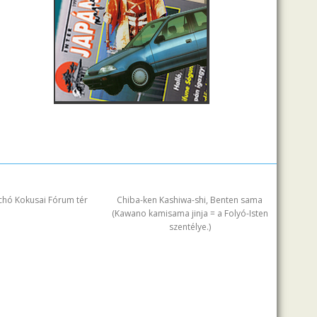
chó Kokusai Fórum tér
Chiba-ken Kashiwa-shi, Benten sama
(Kawano kamisama jinja = a Folyó-Isten
szentélye.)