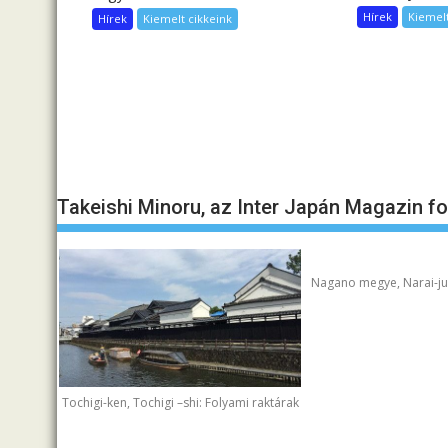
Hírek
Kiemelt
Hírek
Kiemelt cikkeink
Takeishi Minoru, az Inter Japán Magazin f
Nagano megye, Narai-juk
Tochigi-ken, Tochigi –shi: Folyami raktárak