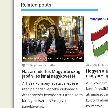
e
Related posts
g
y
z
é
s
n
a
v
i
g
2026. június 
2026. június 29. hétfő
á
Hogyan ala
Hazarendelték Magyarország
c
magyar–ja
japán- és kínai nagykövetét
i
A 2026-os m
A Tisza-kormány hivatalba lépése
ó
kormányváltá
után példátlan léptékű diplomáciai
átrendeződés
átszervezés kezdődött: Orbán Anita
külpolitikában
külügyminiszter 37 magyar
kormánya...
nagykövetet...