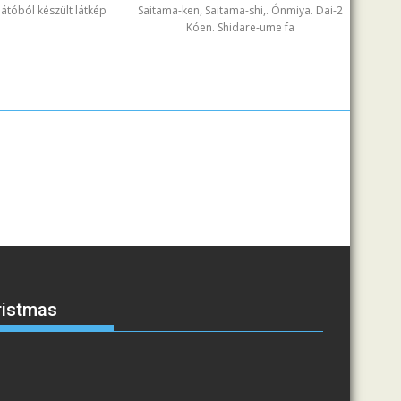
ilátóból készült látkép
Saitama-ken, Saitama-shi,. Ónmiya. Dai-2
Kóen. Shidare-ume fa
ristmas