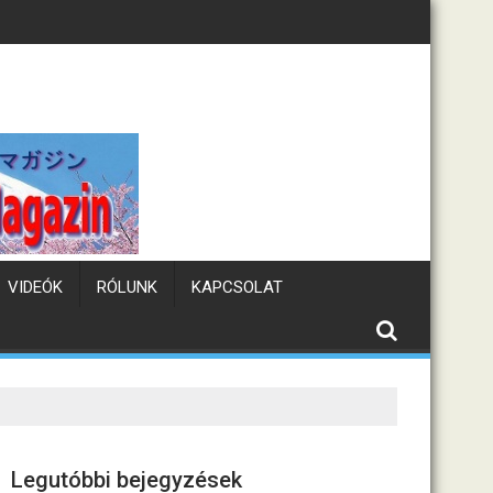
Tematikus kávézók Japánban
VIDEÓK
RÓLUNK
KAPCSOLAT
Legutóbbi bejegyzések