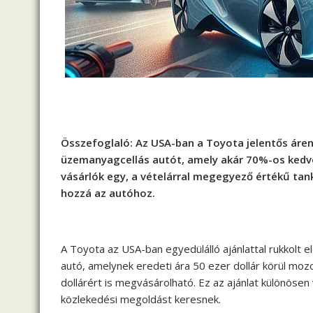
Összefoglaló: Az USA-ban a Toyota jelentős áreng
üzemanyagcellás autót, amely akár 70%-os kedve
vásárlók egy, a vételárral megegyező értékű tank
hozzá az autóhoz.
A Toyota az USA-ban egyedülálló ajánlattal rukkolt e
autó, amelynek eredeti ára 50 ezer dollár körül m
dollárért is megvásárolható. Ez az ajánlat különösen
közlekedési megoldást keresnek.