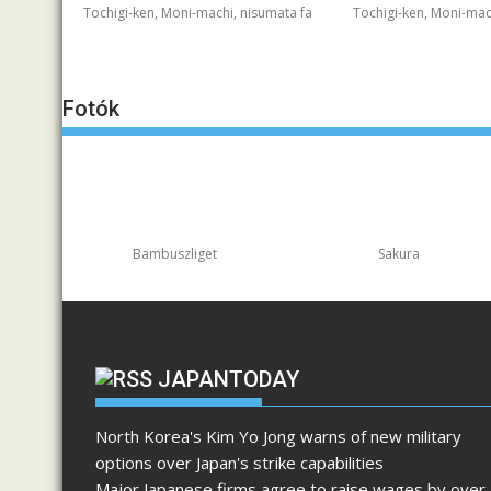
Tochigi-ken, Moni-machi, nisumata fa
Tochigi-ken, Moni-mac
Fotók
Bambuszliget
Sakura
JAPANTODAY
North Korea's Kim Yo Jong warns of new military
options over Japan's strike capabilities
Major Japanese firms agree to raise wages by over