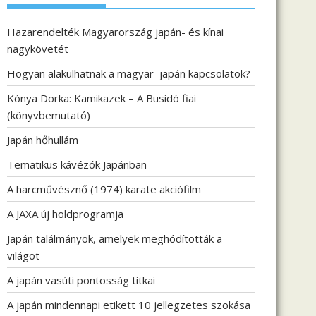
Hazarendelték Magyarország japán- és kínai
nagykövetét
Hogyan alakulhatnak a magyar–japán kapcsolatok?
Kónya Dorka: Kamikazek – A Busidó fiai
(könyvbemutató)
Japán hőhullám
Tematikus kávézók Japánban
A harcművésznő (1974) karate akciófilm
A JAXA új holdprogramja
Japán találmányok, amelyek meghódították a
világot
A japán vasúti pontosság titkai
A japán mindennapi etikett 10 jellegzetes szokása