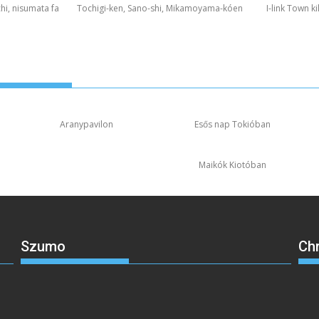
hi, nisumata fa
Tochigi-ken, Sano-shi, Mikamoyama-kóen
I-link Town k
Aranypavilon
Esős nap Tokióban
Maikók Kiotóban
Szumo
Ch