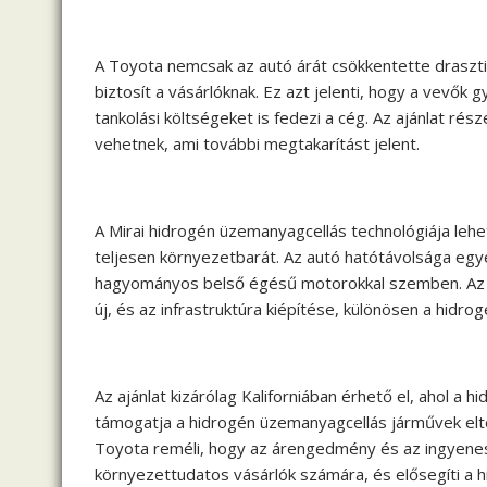
A Toyota nemcsak az autó árát csökkentette draszti
biztosít a vásárlóknak. Ez azt jelenti, hogy a vevők 
tankolási költségeket is fedezi a cég. Az ajánlat ré
vehetnek, ami további megtakarítást jelent.
A Mirai hidrogén üzemanyagcellás technológiája lehe
teljesen környezetbarát. Az autó hatótávolsága egye
hagyományos belső égésű motorokkal szemben. Az 
új, és az infrastruktúra kiépítése, különösen a hidr
Az ajánlat kizárólag Kaliforniában érhető el, ahol a
támogatja a hidrogén üzemanyagcellás járművek elte
Toyota reméli, hogy az árengedmény és az ingyenes
környezettudatos vásárlók számára, és elősegíti a 