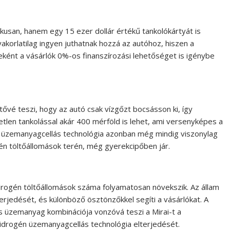
kusan, hanem egy 15 ezer dollár értékű tankolókártyát is
gyakorlatilag ingyen juthatnak hozzá az autóhoz, hiszen a
szeként a vásárlók 0%-os finanszírozási lehetőséget is igénybe
tővé teszi, hogy az autó csak vízgőzt bocsásson ki, így
tlen tankolással akár 400 mérföld is lehet, ami versenyképes a
üzemanyagcellás technológia azonban még mindig viszonylag
ogén töltőállomások terén, még gyerekcipőben jár.
 hidrogén töltőállomások száma folyamatosan növekszik. Az állam
rjedését, és különböző ösztönzőkkel segíti a vásárlókat. A
 üzemanyag kombinációja vonzóvá teszi a Mirai-t a
hidrogén üzemanyagcellás technológia elterjedését.