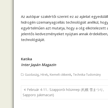
Az autóipar szakértői szerint ez az ajánlat egyedülál
hidrogén üzemanyagcellás technológiát anélkül, hogy
egyértelműen azt mutatja, hogy a cég elkötelezett 
jelentős kedvezményeket nyújtani annak érdekében
technológiáját.
Katika
Inter Japán Magazin
,
,
,
Gazdaság
Hírek
Kiemelt cikkeink
Technika-Tudomány
B
Február 4-11.: Szapporói hóünnep (札幌 雪まつり,
e
Sapporo jukimacuri)
j