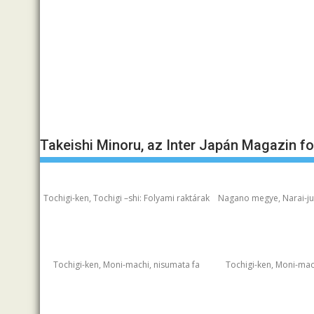
Takeishi Minoru, az Inter Japán Magazin f
Tochigi-ken, Tochigi –shi: Folyami raktárak
Nagano megye, Narai-juk
Tochigi-ken, Moni-machi, nisumata fa
Tochigi-ken, Moni-mac