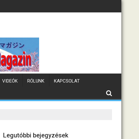
ullám
Tematikus kávézók
VIDEÓK
RÓLUNK
KAPCSOLAT
Legutóbbi bejegyzések