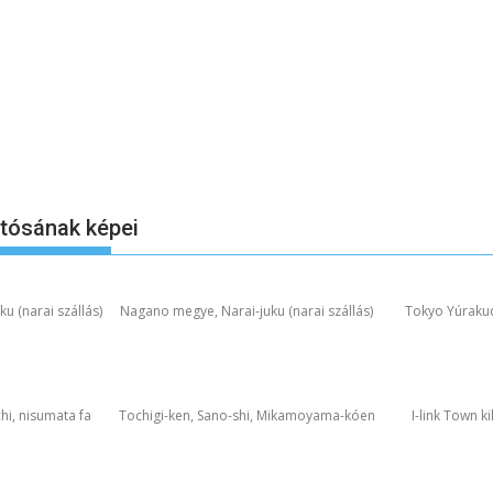
otósának képei
u (narai szállás)
Nagano megye, Narai-juku (narai szállás)
Tokyo Yúraku
hi, nisumata fa
Tochigi-ken, Sano-shi, Mikamoyama-kóen
I-link Town k