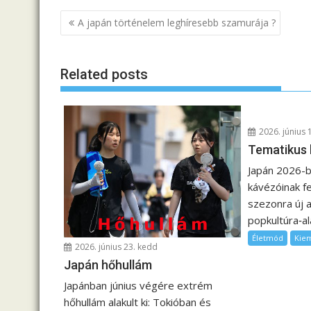
B
A japán történelem leghíresebb szamurája ?
e
j
Related posts
e
g
y
z
2026. június 
é
Tematikus
s
Japán 2026-ba
n
kávézóinak fe
a
szezonra új a
v
popkultúra‑ala
i
Életmód
Kie
2026. június 23. kedd
g
Japán hőhullám
á
Japánban június végére extrém
c
hőhullám alakult ki: Tokióban és