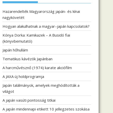
Hazarendelték Magyarország japán- és kínai
nagykövetét
Hogyan alakulhatnak a magyar–japán kapcsolatok?
Kónya Dorka: Kamikazek – A Busidó fiai
(könyvbemutató)
Japán hőhullám
Tematikus kávézók Japánban
A harcművésznő (1974) karate akciófilm
A JAXA új holdprogramja
Japán találmányok, amelyek meghódították a
világot
A japán vasúti pontosság titkai
A japán mindennapi etikett 10 jellegzetes szokása