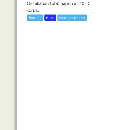
i
Oszakában több napon át 40 °C
ó
körüli...
Életmód
Hírek
Kiemelt cikkeink