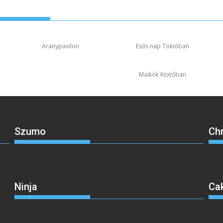
Aranypavilon
Esős nap Tokióban
Maikók Kiotóban
Szumo
Ch
Ninja
Ca