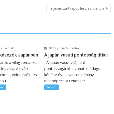
Teljesen zártkapus lesz az olimpia
19. péntek
2026. június 5. péntek
 kávézók Japánban
A japán vasúti pontosság titkai
n is a világ tematikus
A japán vasút világhírű
llegvára. A nyári
pontosságáról: a vonatok átlagos
nime‑, videojáték‑ és
késése éves szinten néhány
pú...
másodperc. A rendszer...
melt
Életmód