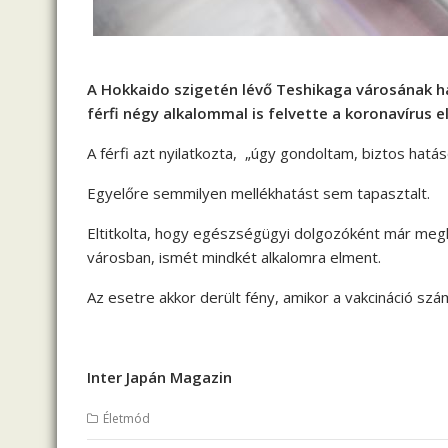
A Hokkaido szigetén lévő Teshikaga városának h
férfi négy alkalommal is felvette a koronavírus el
A férfi azt nyilatkozta, „úgy gondoltam, biztos hat
Egyelőre semmilyen mellékhatást sem tapasztalt.
Eltitkolta, hogy egészségügyi dolgozóként már megka
városban, ismét mindkét alkalomra elment.
Az esetre akkor derült fény, amikor a vakcináció szá
Inter Japán Magazin
Életmód