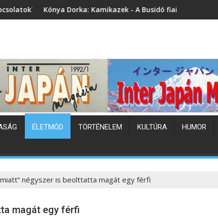
nya Dorka: Kamikazek - A Busidó fiai (könyvbemutató)
Japán hőh
ASÁG
ÉLETMÓD
TÖRTÉNELEM
KULTÚRA
HUMOR
miatt” négyszer is beolttatta magát egy férfi
tta magát egy férfi