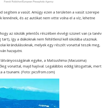
ud segíteni a vasút. Amúgy ezen a területen a vasút szerepe
 lennének, és az autókat nem vitte volna el a víz, lehetne
gy az iskolák jelentős részében évvégi szünet van (a tanév
 tart), így a diákoknak nem feltétlenül kell iskolába utazniuk.
lai kirándulásoknak, melyek egy részét vonattal teszik meg,
ván hazajutni.
i látványosságának egyike, a Matsushima (Macusima)
őleg vonattal, majd hajóval. Legalábbis eddig látogattak, mert
ta a tsunami. (Foto: picsfrom.com)