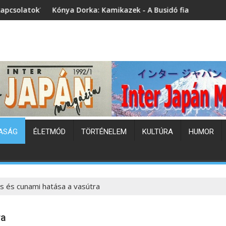
a Dorka: Kamikazek - A Busidó fiai (könyvbemutató)
Japán hőhul
ASÁG
ÉLETMÓD
TÖRTÉNELEM
KULTÚRA
HUMOR
s és cunami hatása a vasútra
ra