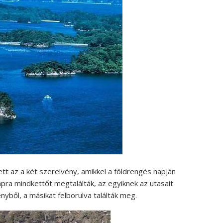
t az a két szerelvény, amikkel a földrengés napján
apra mindkettőt megtalálták, az egyiknek az utasait
ényből, a másikat felborulva találták meg.