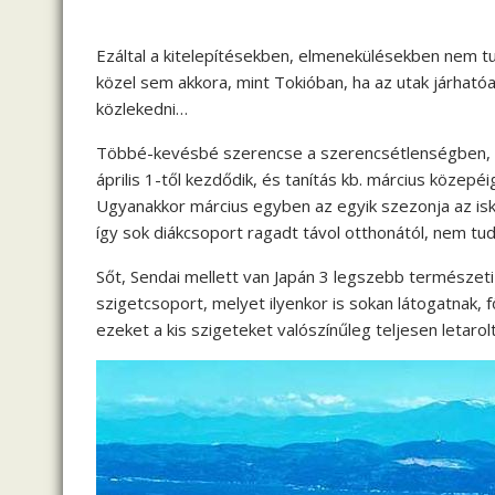
Ezáltal a kitelepítésekben, elmenekülésekben nem t
közel sem akkora, mint Tokióban, ha az utak járhatóak
közlekedni…
Többé-kevésbé szerencse a szerencsétlenségben, ho
április 1-től kezdődik, és tanítás kb. március közepéig
Ugyanakkor március egyben az egyik szezonja az isko
így sok diákcsoport ragadt távol otthonától, nem tud
Sőt, Sendai mellett van Japán 3 legszebb természet
szigetcsoport, melyet ilyenkor is sokan látogatnak, f
ezeket a kis szigeteket valószínűleg teljesen letarol