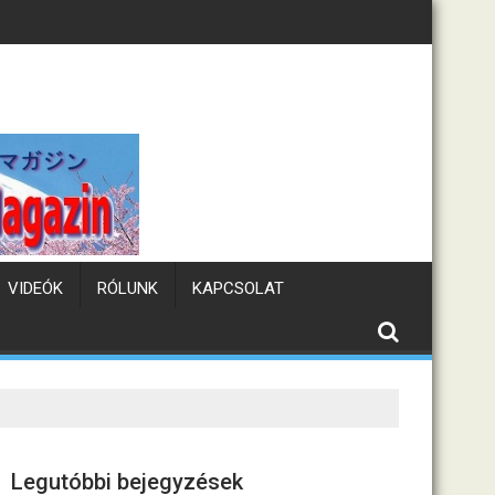
lám
Tematikus kávézók J
VIDEÓK
RÓLUNK
KAPCSOLAT
Legutóbbi bejegyzések