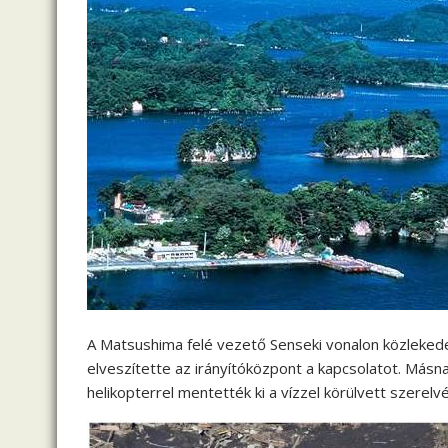
A Matsushima felé vezető Senseki vonalon közlekedet
elveszítette az irányítóközpont a kapcsolatot. Másn
helikopterrel mentették ki a vízzel körülvett szerelv