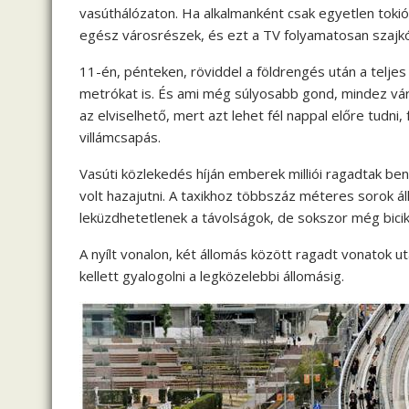
vasúthálózaton. Ha alkalmanként csak egyetlen toki
egész városrészek, és ezt a TV folyamatosan szajk
11-én, pénteken, röviddel a földrengés után a teljes 
metrókat is. És ami még súlyosabb gond, mindez váratl
az elviselhető, mert azt lehet fél nappal előre tudni,
villámcsapás.
Vasúti közlekedés híján emberek milliói ragadtak b
volt hazajutni. A taxikhoz többszáz méteres sorok ál
leküzdhetetlenek a távolságok, de sokszor még bicikli
A nyílt vonalon, két állomás között ragadt vonatok u
kellett gyalogolni a legközelebbi állomásig.