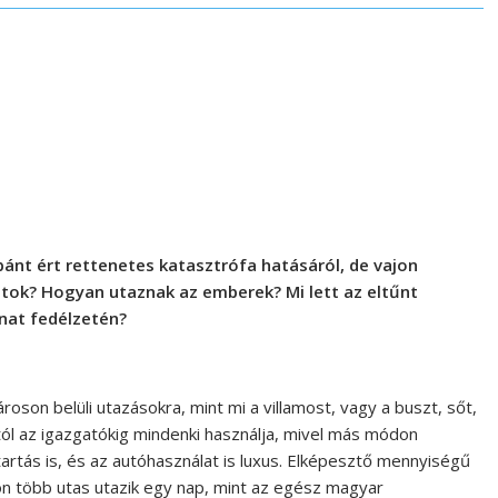
pánt ért rettenetes katasztrófa hatásáról, de vajon
tok? Hogyan utaznak az emberek? Mi lett az eltűnt
nat fedélzetén?
oson belüli utazásokra, mint mi a villamost, vagy a buszt, sőt,
ól az igazgatókig mindenki használja, mivel más módon
tartás is, és az autóhasználat is luxus. Elképesztő mennyiségű
on több utas utazik egy nap, mint az egész magyar