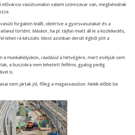
ói elővárosi vasútvonalon valami üzemzavar van, megbénulnak
ózza.
vasúti forgalom leállt, ideértve a gyorsvasutakat és a
anul történt. Máskor, ha pl. tájfun miatt áll le a közlekedés,
 fel lehet rá készülni. Most azonban derült égből jött a
enn a munkahelyükön, ráadásul a hétvégére, mert esélyük sem
ltak, a buszokra nem lehetett felférni, gyalog pedig
vel is.
tasai sem jártak jól, főleg a magasvasúton. Nekik előbb be