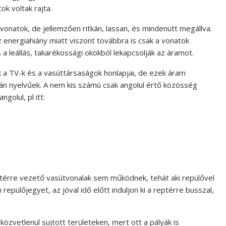
ok voltak rajta.
 vonatok, de jellemzően ritkán, lassan, és mindenütt megállva.
 energiahiány miatt viszont továbbra is csak a vonatok
 a leállás, takarékossági okokból lekapcsolják az áramot.
k a TV-k és a vasúttársaságok honlapjai, de ezek áram
án nyelvűek. A nem kis számú csak angolul értő közösség
golul, pl itt:
térre vezető vasútvonalak sem működnek, tehát aki repülővel
epülőjegyet, az jóval idő előtt induljon ki a reptérre busszal,
 közvetlenül sujtott területeken, mert ott a pályák is