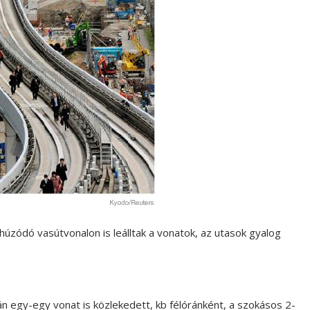
húzódó vasútvonalon is leálltak a vonatok, az utasok gyalog
án egy-egy vonat is közlekedett, kb félóránként, a szokásos 2-