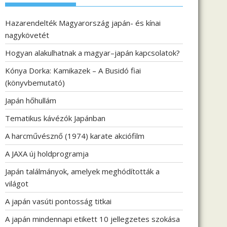
Hazarendelték Magyarország japán- és kínai
nagykövetét
Hogyan alakulhatnak a magyar–japán kapcsolatok?
Kónya Dorka: Kamikazek – A Busidó fiai
(könyvbemutató)
Japán hőhullám
Tematikus kávézók Japánban
A harcművésznő (1974) karate akciófilm
A JAXA új holdprogramja
Japán találmányok, amelyek meghódították a
világot
A japán vasúti pontosság titkai
A japán mindennapi etikett 10 jellegzetes szokása