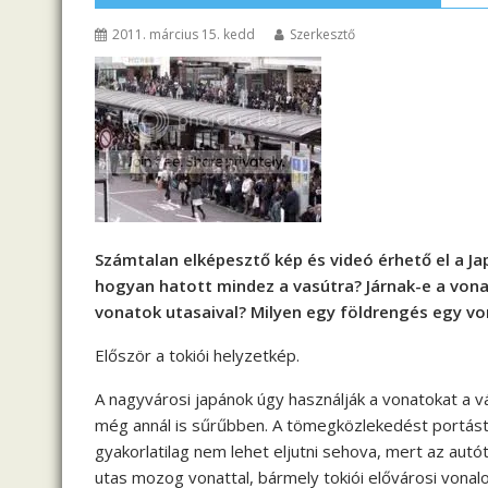
2011. március 15. kedd
Szerkesztő
Számtalan elképesztő kép és videó érhető el a Ja
hogyan hatott mindez a vasútra? Járnak-e a vona
vonatok utasaival? Milyen egy földrengés egy vo
Először a tokiói helyzetkép.
A nagyvárosi japánok úgy használják a vonatokat a vár
még annál is sűrűbben. A tömegközlekedést portást
gyakorlatilag nem lehet eljutni sehova, mert az autó
utas mozog vonattal, bármely tokiói elővárosi vonal