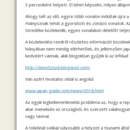
3 percenként helyett. El lehet képzelni, milyen állapot
Ahogy telt az idő, egyre több vonalon indultak újra a
Hiányoznak tehát a gyorsított és zónázó vonatok. Az
töredéke közlekedik, egyes vonalakon délelőtt teljes
A közlekedési rendről részletes információt közölne
hiányában nem mindig elérhetőek, és jellemzően jap
kedvéért vannak, akik blogokban gyűjtik ki az infókat an
http://donotstuck.blogspot.com/
Van azért hivatalos oldal is angolul:
www.japan-guide.com/news/0018.html
Az egyik legkellemetlenebb probléma az, hogy a rep
akar menekülni az országból, és szerzett valahogyan r
vagy taxival.
A tokióinál sokkal súlyosabb a helyzet a tsunami által