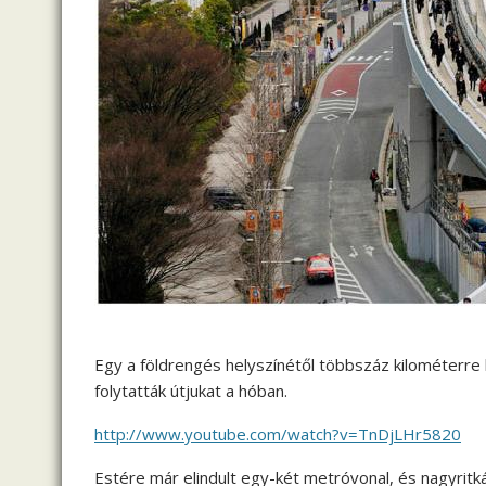
Egy a földrengés helyszínétől többszáz kilométerre 
folytatták útjukat a hóban.
http://www.youtube.com/watch?v=TnDjLHr5820
Estére már elindult egy-két metróvonal, és nagyritk