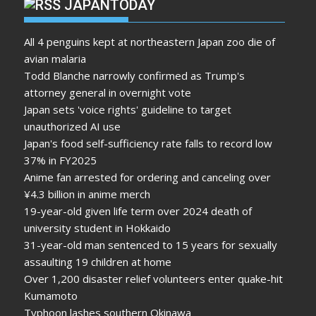
JAPANTODAY
All 4 penguins kept at northeastern Japan zoo die of
avian malaria
Todd Blanche narrowly confirmed as Trump's
attorney general in overnight vote
Japan sets 'voice rights' guideline to target
unauthorized AI use
Japan's food self-sufficiency rate falls to record low
37% in FY2025
Anime fan arrested for ordering and canceling over
¥4.3 billion in anime merch
19-year-old given life term over 2024 death of
university student in Hokkaido
31-year-old man sentenced to 15 years for sexually
assaulting 19 children at home
Over 1,200 disaster relief volunteers enter quake-hit
Kumamoto
Typhoon lashes southern Okinawa