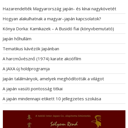
Hazarendelték Magyarország japán- és kínai nagykövetét
Hogyan alakulhatnak a magyar–japán kapcsolatok?
Kónya Dorka: Kamikazek – A Busidó fiai (könyvbemutató)
Japán hőhullám
Tematikus kávézók Japánban
A harcművésznő (1974) karate akciófilm
A JAXA új holdprogramja
Japán találmányok, amelyek meghódították a világot
A japán vasúti pontosság titkai
A japán mindennapi etikett 10 jellegzetes szokása