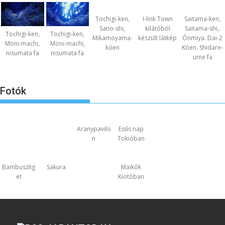
Tochigi-ken,
I-link Town
Saitama-ken,
Sano-shi,
kilátóból
Saitama-shi,.
Tochigi-ken,
Tochigi-ken,
Mikamoyama-
készült látkép
Ónmiya. Dai-2
Moni-machi,
Moni-machi,
kóen
Kóen. Shidare-
nisumata fa
nisumata fa
ume fa
Fotók
Aranypavilo
Esős nap
n
Tokióban
Bambuszlig
Sakura
Maikók
et
Kiotóban