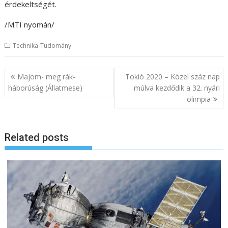
érdekeltségét.
/MTI nyomán/
Technika-Tudomány
B
Majom- meg rák-
Tokió 2020 – Közel száz nap
e
háborúság (Állatmese)
múlva kezdődik a 32. nyári
olimpia
j
e
g
Related posts
y
z
é
s
n
a
v