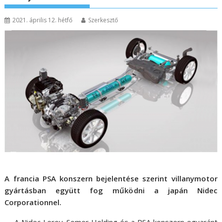
2021. április 12. hétfő
Szerkesztő
A francia PSA konszern bejelentése szerint villanymotor
gyártásban együtt fog működni a japán Nidec
Corporationnel.
A Nidec Leroy-Somer Holding és a PSA konszern egyaránt