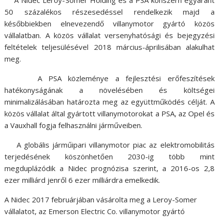
50 százalékos részesedéssel rendelkezik majd a
későbbiekben elnevezendő villanymotor gyártó közös
vállalatban. A közös vállalat versenyhatósági és bejegyzési
feltételek teljesülésével 2018 március-áprilisában alakulhat
meg.
A PSA közleménye a fejlesztési erőfeszítések
hatékonyságának a növelésében és költségei
minimalizálásában határozta meg az együttműködés célját. A
közös vállalat által gyártott villanymotorokat a PSA, az Opel és
a Vauxhall fogja felhasználni járműveiben.
A globális járműipari villanymotor piac az elektromobilitás
terjedésének köszönhetően 2030-ig több mint
megduplázódik a Nidec prognózisa szerint, a 2016-os 2,8
ezer milliárd jenről 6 ezer milliárdra emelkedik.
A Nidec 2017 februárjában vásárolta meg a Leroy-Somer
vállalatot, az Emerson Electric Co. villanymotor gyártó