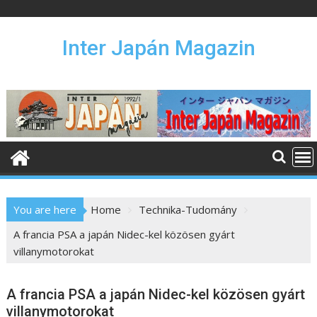
S
k
i
Inter Japán Magazin
p
t
o
c
o
n
t
e
n
You are here
Home
Technika-Tudomány
t
A francia PSA a japán Nidec-kel közösen gyárt
villanymotorokat
A francia PSA a japán Nidec-kel közösen gyárt
villanymotorokat