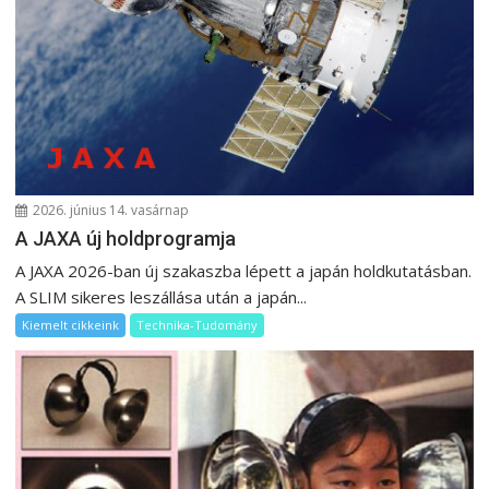
i
g
á
c
i
ó
2026. június 14. vasárnap
A JAXA új holdprogramja
A JAXA 2026-ban új szakaszba lépett a japán holdkutatásban.
A SLIM sikeres leszállása után a japán...
Kiemelt cikkeink
Technika-Tudomány