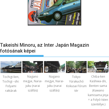
Takeishi Minoru, az Inter Japán Magazin
fotósának képei
Nagano
Nagano
Chiba-ken
Tochigi-ken,
Tokyo
megye, Narai-
megye, Narai-
Kashiwa-shi,
Tochigi –shi:
Yúrakuchó
juku (narai
juku (narai
Benten sama
Folyami
Kokusai Fórum
szállás)
szállás)
(Kawano
raktárak
tér
kamisama jinja
= a Folyó-Isten
szentélye.)