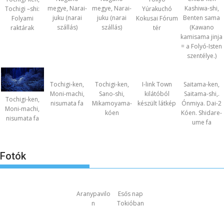
megye, Narai-
megye, Narai-
Kashiwa-shi,
Tochigi –shi:
Yúrakuchó
juku (narai
juku (narai
Benten sama
Folyami
Kokusai Fórum
szállás)
szállás)
(Kawano
raktárak
tér
kamisama jinja
= a Folyó-Isten
szentélye.)
Tochigi-ken,
Tochigi-ken,
I-link Town
Saitama-ken,
Moni-machi,
Sano-shi,
kilátóból
Saitama-shi,.
Tochigi-ken,
nisumata fa
Mikamoyama-
készült látkép
Ónmiya. Dai-2
Moni-machi,
kóen
Kóen. Shidare-
nisumata fa
ume fa
Fotók
Aranypavilo
Esős nap
n
Tokióban