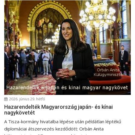
s
n
a
v
i
g
á
c
i
ó
2026. június 29. hétfő
Hazarendelték Magyarország japán- és kínai
nagykövetét
A Tisza-kormány hivatalba lépése után példátlan léptékű
diplomáciai átszervezés kezdődött: Orbán Anita