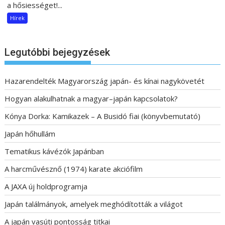
a hősiességet!...
Hírek
Legutóbbi bejegyzések
Hazarendelték Magyarország japán- és kínai nagykövetét
Hogyan alakulhatnak a magyar–japán kapcsolatok?
Kónya Dorka: Kamikazek – A Busidó fiai (könyvbemutató)
Japán hőhullám
Tematikus kávézók Japánban
A harcművésznő (1974) karate akciófilm
A JAXA új holdprogramja
Japán találmányok, amelyek meghódították a világot
A japán vasúti pontosság titkai