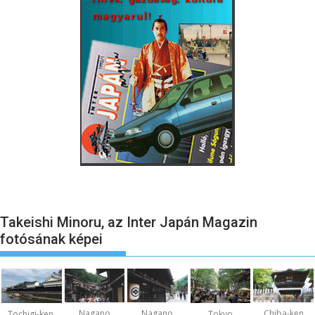
Takeishi Minoru, az Inter Japán Magazin
fotósának képei
Nagano
Nagano
Chiba-ken
Tochigi-ken,
Tokyo