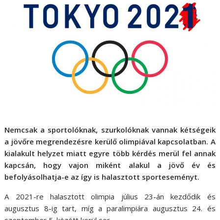
Nemcsak a sportolóknak, szurkolóknak vannak kétségeik
a jövőre megrendezésre kerülő olimpiával kapcsolatban. A
kialakult helyzet miatt egyre több kérdés merül fel annak
kapcsán, hogy vajon miként alakul a jövő év és
befolyásolhatja-e az így is halasztott sporteseményt.
A 2021-re halasztott olimpia július 23-án kezdődik és
augusztus 8-ig tart, míg a paralimpiára augusztus 24. és
szeptember 5. között kerül sor.