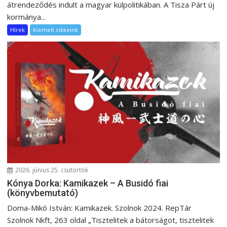
átrendeződés indult a magyar külpolitikában. A Tisza Párt új
kormánya...
Hírek
Kiemelt cikkeink
2026. június 25. csütörtök
Kónya Dorka: Kamikazek – A Busidó fiai
(könyvbemutató)
Doma-Mikó István: Kamikazek. Szolnok 2024. RepTár
Szolnok Nkft, 263 oldal „Tisztelitek a bátorságot, tisztelitek