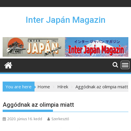
S
k
i
Inter Japán Magazin
p
t
o
c
o
n
t
e
n
You are here
Home
Hírek
Aggódnak az olimpia miatt
t
Aggódnak az olimpia miatt
2020. június 16. kedd
Szerkesztő