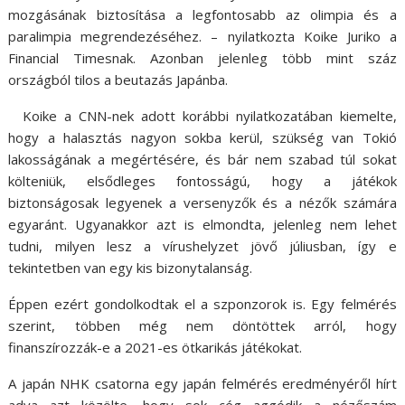
mozgásának biztosítása a legfontosabb az olimpia és a
paralimpia megrendezéséhez. – nyilatkozta Koike Juriko a
Financial Timesnak. Azonban jelenleg több mint száz
országból tilos a beutazás Japánba.
Koike a CNN-nek adott korábbi nyilatkozatában kiemelte,
hogy a halasztás nagyon sokba kerül, szükség van Tokió
lakosságának a megértésére, és bár nem szabad túl sokat
költeniük, elsődleges fontosságú, hogy a játékok
biztonságosak legyenek a versenyzők és a nézők számára
egyaránt. Ugyanakkor azt is elmondta, jelenleg nem lehet
tudni, milyen lesz a vírushelyzet jövő júliusban, így e
tekintetben van egy kis bizonytalanság.
Éppen ezért gondolkodtak el a szponzorok is. Egy felmérés
szerint, többen még nem döntöttek arról, hogy
finanszírozzák-e a 2021-es ötkarikás játékokat.
A japán NHK csatorna egy japán felmérés eredményéről hírt
adva azt közölte, hogy sok cég aggódik a nézőszám