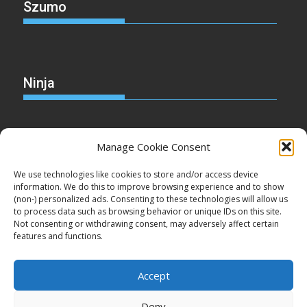
Szumo
Ninja
Manage Cookie Consent
Christmas
We use technologies like cookies to store and/or access device
information. We do this to improve browsing experience and to show
(non-) personalized ads. Consenting to these technologies will allow us
to process data such as browsing behavior or unique IDs on this site.
Not consenting or withdrawing consent, may adversely affect certain
Cake
features and functions.
Accept
Deny