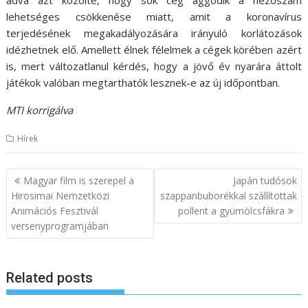
lehetséges csökkenése miatt, amit a koronavírus
terjedésének megakadályozására irányuló korlátozások
idézhetnek elő. Amellett élnek félelmek a cégek körében azért
is, mert változatlanul kérdés, hogy a jövő év nyarára áttolt
játékok valóban megtarthatók lesznek-e az új időpontban.
MTI korrigálva
Hírek
B
Magyar film is szerepel a
Japán tudósok
e
Hirosimai Nemzetközi
szappanbuborékkal szállítottak
Animációs Fesztivál
pollent a gyümölcsfákra
j
versenyprogramjában
e
g
y
Related posts
z
é