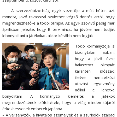
A szervezőbizottság egyik vezetője a múlt héten azt
mondta, jövő tavasszal születhet végső döntés arról, hogy
megrendezhető-e a tokiói olimpia. Az egyik szóvivő pedig már
áprilisban jelezte, hogy B terv nincs, ha jövőre nem tudják
lebonyolítani a játékokat, akkor később nem fogják.
Tokió kormányzója is
bizonytalan abban,
hogy a jövő évre
halasztott olimpiát
karantén időszak,
illetve nemzetközi
utazási egyezmény
nélkül le lehet-e
bonyolítani. A kormányzó kiemelte: a játékok
megrendezésének előfeltétele, hogy a világ minden tájáról
érkezhessenek emberek Japánba.
– A versenyzők, a hivatalos személyek és a szurkolók szabad