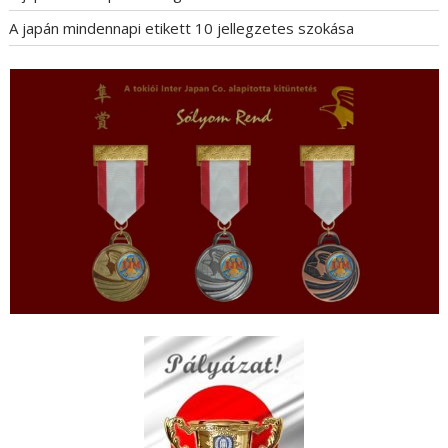
A japán mindennapi etikett 10 jellegzetes szokása