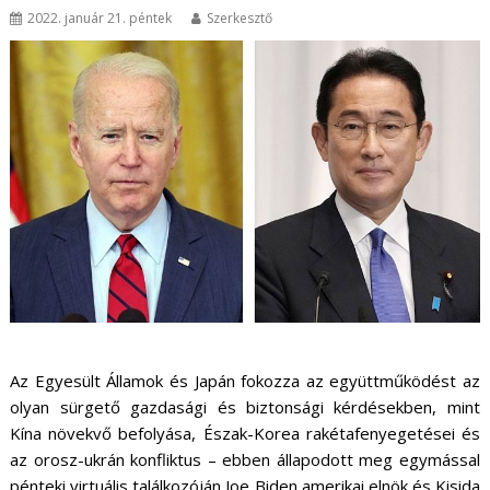
2022. január 21. péntek
Szerkesztő
Az Egyesült Államok és Japán fokozza az együttműködést az
olyan sürgető gazdasági és biztonsági kérdésekben, mint
Kína növekvő befolyása, Észak-Korea rakétafenyegetései és
az orosz-ukrán konfliktus – ebben állapodott meg egymással
pénteki virtuális találkozóján Joe Biden amerikai elnök és Kisida