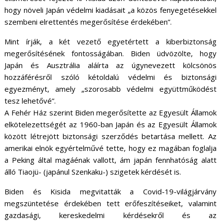
hogy növeli Japán védelmi kiadásait „a közös fenyegetésekkel
szembeni elrettentés megerősítése érdekében”.
Mint írják, a két vezető egyetértett a kiberbiztonság
megerősítésének fontosságában. Biden üdvözölte, hogy
Japán és Ausztrália aláírta az úgynevezett kölcsönös
hozzáférésről szóló kétoldalú védelmi és biztonsági
egyezményt, amely „szorosabb védelmi együttműködést
tesz lehetővé”.
A Fehér Ház szerint Biden megerősítette az Egyesült Államok
elkötelezettségét az 1960-ban Japán és az Egyesült Államok
között létrejött biztonsági szerződés betartása mellett. Az
amerikai elnök egyértelművé tette, hogy ez magában foglalja
a Peking által magáénak vallott, ám japán fennhatóság alatt
álló Tiaojü- (japánul Szenkaku-) szigetek kérdését is.
Biden és Kisida megvitatták a Covid-19-világjárvány
megszüntetése érdekében tett erőfeszítéseiket, valamint
gazdasági, kereskedelmi kérdésekről és az