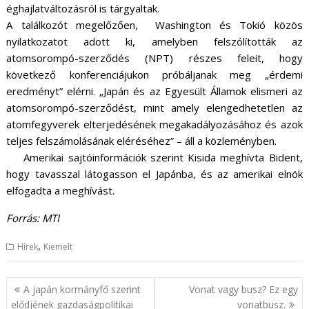
éghajlatváltozásról is tárgyaltak.
A találkozót megelőzően, Washington és Tokió közös
nyilatkozatot adott ki, amelyben felszólították az
atomsorompó-szerződés (NPT) részes feleit, hogy
következő konferenciájukon próbáljanak meg „érdemi
eredményt” elérni. „Japán és az Egyesült Államok elismeri az
atomsorompó-szerződést, mint amely elengedhetetlen az
atomfegyverek elterjedésének megakadályozásához és azok
teljes felszámolásának eléréséhez” – áll a közleményben.
Amerikai sajtóinformációk szerint Kisida meghívta Bident,
hogy tavasszal látogasson el Japánba, és az amerikai elnök
elfogadta a meghívást.
Forrás: MTI
,
Hírek
Kiemelt
B
A japán kormányfő szerint
Vonat vagy busz? Ez egy
e
elődjének gazdaságpolitikai
vonatbusz.