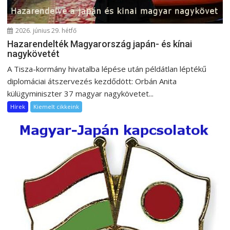
2026. június 29. hétfő
Hazarendelték Magyarország japán- és kínai
nagykövetét
A Tisza-kormány hivatalba lépése után példátlan léptékű
diplomáciai átszervezés kezdődött: Orbán Anita
külügyminiszter 37 magyar nagykövetet...
Hírek
Kiemelt cikkeink