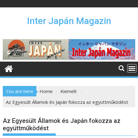
S
k
i
Inter Japán Magazin
p
t
o
c
o
n
t
e
n
You are here
Home
Kiemelt
t
Az Egyesült Államok és Japán fokozza az együttműködést
Az Egyesült Államok és Japán fokozza az
együttműködést