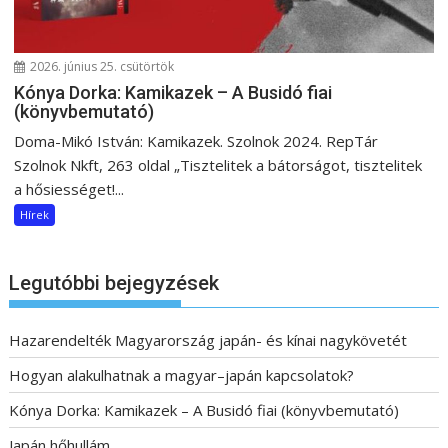
2026. június 25. csütörtök
Kónya Dorka: Kamikazek – A Busidó fiai
(könyvbemutató)
Doma-Mikó István: Kamikazek. Szolnok 2024. RepTár
Szolnok Nkft, 263 oldal „Tisztelitek a bátorságot, tisztelitek
a hősiességet!...
Hírek
Legutóbbi bejegyzések
Hazarendelték Magyarország japán- és kínai nagykövetét
Hogyan alakulhatnak a magyar–japán kapcsolatok?
Kónya Dorka: Kamikazek – A Busidó fiai (könyvbemutató)
Japán hőhullám