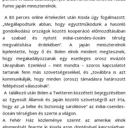
Fumio japán miniszterelnök.
A 80 perces online értekezlet után Kisida úgy fogalmazott:
„Megállapodtunk abban, hogy együttműködünk a hasonló
gondolkodású országok közötti kooperáció előmozdításában
a szabad és nyitott indiai-csendes-óceáni térség
megvalósítása érdekében”. A japán miniszterelnök
kijelentette, hogy ő és Biden elnök mindent megtesznek,
hogy megakadályozzanak egy esetleges orosz inváziót
Ukrajnában. Ezenkívül – mint mondta – szoros kapcsolatot
tartanak fenn más szövetségesekkel, és „továbbra is azt
kommunikálják, hogy minden (orosz) támadásra határozott
fellépéssel válaszolnak”.
A találkozó után Biden a Twitteren közzétett bejegyzésében
az Egyesült Államok és Japán közötti szövetségről azt írta,
hogy az „a béke és biztonság sarokköve” az indiai-csendes-
óceáni térségben és szerte a világon.
A Fehér Ház közleménye szerint az amerikai elnök
elismerését fejezte ki Kisida azon döntésével kapcsolatban,