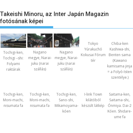
Takeishi Minoru, az Inter Japán Magazin
fotósának képei
Tokyo
Chiba-ken
Yúrakuchó
Kashiwa-shi,
Nagano
Nagano
Tochigi-ken,
Kokusai Fórum
Benten sama
megye, Narai-
megye, Narai-
Tochigi –shi:
tér
(Kawano
juku (narai
juku (narai
Folyami
kamisama jinja
szállás)
szállás)
raktárak
= a Folyó-Isten
szentélye.)
Tochigi-ken,
Tochigi-ken,
Tochigi-ken,
I-link Town
Saitama-ken,
Moni-machi,
Moni-machi,
Sano-shi,
kilátóból
Saitama-shi,.
nisumata fa
nisumata fa
Mikamoyama-
készült látkép
Ónmiya. Dai-2
kóen
Kóen. Shidare-
ume fa