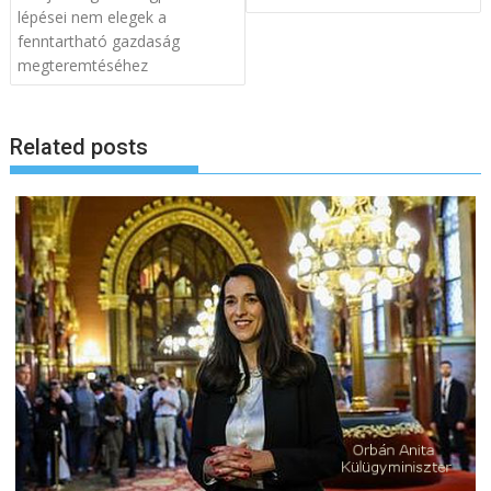
lépései nem elegek a
j
fenntartható gazdaság
e
megteremtéséhez
g
y
z
Related posts
é
s
n
a
v
i
g
á
c
i
ó