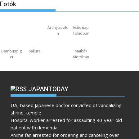
Fotók
Aranypavilo
Esős nap
n
Tokióban
Bambuszlig
Sakura
Maikók
et
Kiotóban
JAPANTODAY
U.S.-based Japanese doctor convicted of vandalizing
shrine, temple
Hospital worker arrested for assaulting 90-year-old
patient with dementia
Anime fan arrested for ordering and canceling over