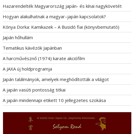
Hazarendelték Magyarország japán- és kínai nagykövetét
Hogyan alakulhatnak a magyar–japán kapcsolatok?
Kónya Dorka: Kamikazek – A Busidó fiai (könyvbemutató)
Japán hőhullám
Tematikus kávézók Japánban
A harcművésznő (1974) karate akciófilm
A JAXA új holdprogramja
Japán találmányok, amelyek meghódították a világot
A japán vasúti pontosság titkai
A japán mindennapi etikett 10 jellegzetes szokása