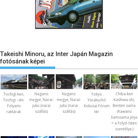
Takeishi Minoru, az Inter Japán Magazin
fotósának képei
Nagano
Nagano
Chiba-ken
Tochigi-ken,
Tokyo
megye, Narai-
megye, Narai-
Kashiwa-shi,
Tochigi –shi:
Yúrakuchó
juku (narai
juku (narai
Benten sama
Folyami
Kokusai Fórum
szállás)
szállás)
(Kawano
raktárak
tér
kamisama jinja
= a Folyó-Isten
szentélye.)