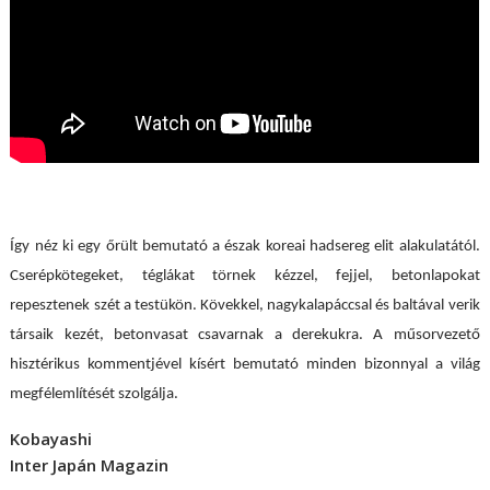
Így néz ki egy őrült bemutató a észak koreai hadsereg elit alakulatától.
Cserépkötegeket, téglákat törnek kézzel, fejjel, betonlapokat
repesztenek szét a testükön. Kövekkel, nagykalapáccsal és baltával verik
társaik kezét, betonvasat csavarnak a derekukra. A műsorvezető
hisztérikus kommentjével kísért bemutató minden bizonnyal a világ
megfélemlítését szolgálja.
Kobayashi
Inter Japán Magazin