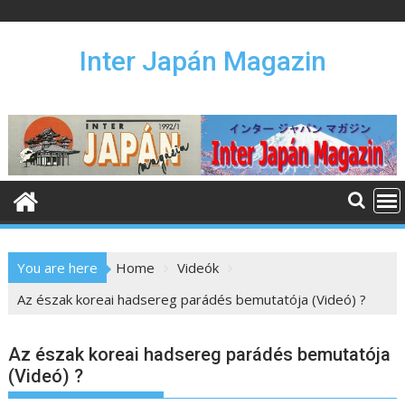
S
k
i
Inter Japán Magazin
p
t
o
c
o
n
t
e
n
You are here
Home
Videók
t
Az észak koreai hadsereg parádés bemutatója (Videó) ?
Az észak koreai hadsereg parádés bemutatója
(Videó) ?