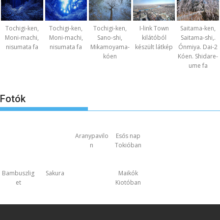
Tochigi-ken,
Tochigi-ken,
Tochigi-ken,
I-link Town
Saitama-ken,
Moni-machi,
Moni-machi,
Sano-shi,
kilátóból
Saitama-shi,.
nisumata fa
nisumata fa
Mikamoyama-
készült látkép
Ónmiya. Dai-2
kóen
Kóen. Shidare-
ume fa
Fotók
Aranypavilo
Esős nap
n
Tokióban
Bambuszlig
Sakura
Maikók
et
Kiotóban