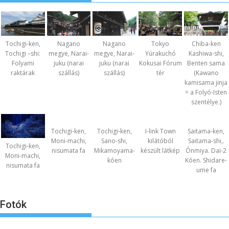
Nagano
Nagano
Chiba-ken
Tochigi-ken,
Tokyo
megye, Narai-
megye, Narai-
Kashiwa-shi,
Tochigi –shi:
Yúrakuchó
juku (narai
juku (narai
Benten sama
Folyami
Kokusai Fórum
szállás)
szállás)
(Kawano
raktárak
tér
kamisama jinja
= a Folyó-Isten
szentélye.)
Tochigi-ken,
Tochigi-ken,
I-link Town
Saitama-ken,
Moni-machi,
Sano-shi,
kilátóból
Saitama-shi,.
Tochigi-ken,
nisumata fa
Mikamoyama-
készült látkép
Ónmiya. Dai-2
Moni-machi,
kóen
Kóen. Shidare-
nisumata fa
ume fa
Fotók