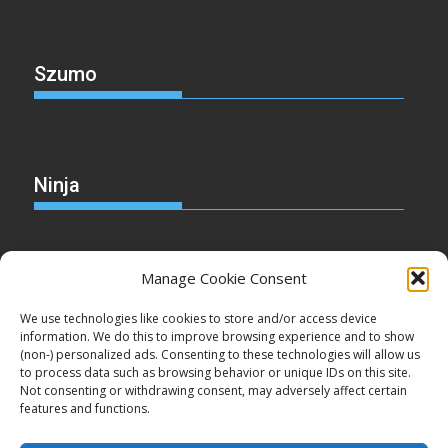
Szumo
Ninja
Manage Cookie Consent
Christmas
We use technologies like cookies to store and/or access device
information. We do this to improve browsing experience and to show
(non-) personalized ads. Consenting to these technologies will allow us
to process data such as browsing behavior or unique IDs on this site.
Not consenting or withdrawing consent, may adversely affect certain
Cake
features and functions.