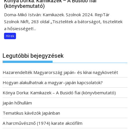
Kónya Dorka: Kamikazek – A Busidó fiai
(könyvbemutató)
Doma-Mikó István: Kamikazek. Szolnok 2024. RepTár
Szolnok Nkft, 263 oldal „Tisztelitek a bátorságot, tisztelitek
a hősiességet!...
Hírek
Legutóbbi bejegyzések
Hazarendelték Magyarország japán- és kínai nagykövetét
Hogyan alakulhatnak a magyar–japán kapcsolatok?
Kónya Dorka: Kamikazek – A Busidó fiai (könyvbemutató)
Japán hőhullám
Tematikus kávézók Japánban
A harcművésznő (1974) karate akciófilm