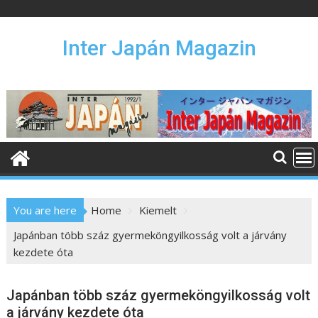
S
k
i
Inter Japán Magazin
p
t
o
c
o
n
t
e
n
You are here
Home
Kiemelt
t
Japánban több száz gyermeköngyilkosság volt a járvány
kezdete óta
Japánban több száz gyermeköngyilkosság volt
a járvány kezdete óta