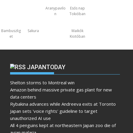
Aranypavilo
Esős nap
n
Tokióban
Bambuszlig
Sakura
Maikók
et
Kiotóban
JAPANTODAY
Shelton storms to Montreal win
Amazon behind massive private gas plant for new
data centers
Rybakina advances while Andreeva exits at Toronto
Japan sets 'voice rights' guideline to target
unauthorized AI use
All 4 penguins kept at northeastern Japan zoo die of
avian malaria