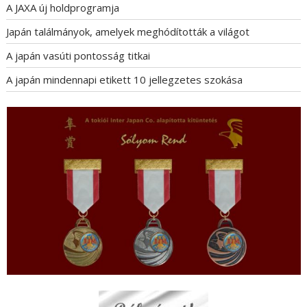
A JAXA új holdprogramja
Japán találmányok, amelyek meghódították a világot
A japán vasúti pontosság titkai
A japán mindennapi etikett 10 jellegzetes szokása