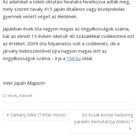
Az adatokat a tokiói oktatási hivatalra hivatkozva adták meg,
mely szerint tavaly 415 japán általános vagy középiskolás
gyermek vetett véget az életének.
Japánban évek óta nagyon magas az öngyilkosságok száma,
bár az elmúlt 15 évben sikerült 40 százalékkal csökkenteni ezt
az értéket. 2009 óta folyamatos volt a csökkenés, de a
járvány beköszöntével újra nagyon magas lett az
öngyilkosságok száma – írja a
168.hu
oldal.
Inter Japán Magazin
,
Hírek
Kiemelt
B
Sárkány lelke (Tréfás mese)
Az észak koreai hadsereg
e
parádés bemutatója (Videó) ?
j