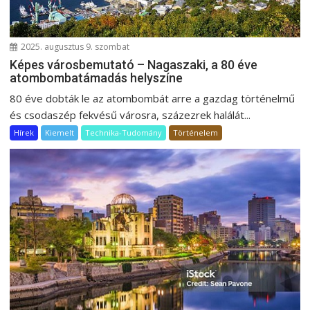
2025. augusztus 9. szombat
Képes városbemutató – Nagaszaki, a 80 éve
atombombatámadás helyszíne
80 éve dobták le az atombombát arre a gazdag történelmű
és csodaszép fekvésű városra, százezrek halálát...
Hírek
Kiemelt
Technika-Tudomány
Történelem