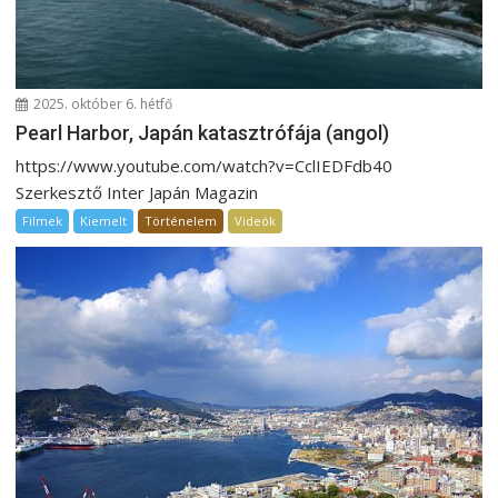
g
á
c
i
2025. október 6. hétfő
Pearl Harbor, Japán katasztrófája (angol)
ó
https://www.youtube.com/watch?v=CclIEDFdb40
Szerkesztő Inter Japán Magazin
Filmek
Kiemelt
Történelem
Videók