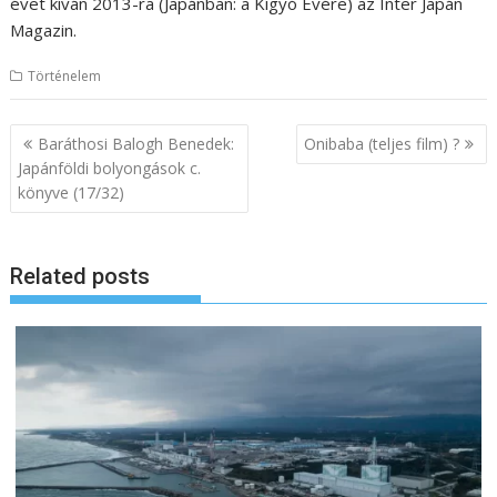
évet kíván 2013-ra (Japánban: a Kígyó Évére) az Inter Japán
Magazin.
Történelem
B
Baráthosi Balogh Benedek:
Onibaba (teljes film) ?
e
Japánföldi bolyongások c.
könyve (17/32)
j
e
g
Related posts
y
z
é
s
n
a
v
i