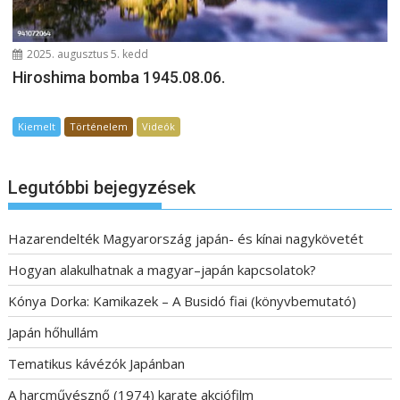
2025. augusztus 5. kedd
Hiroshima bomba 1945.08.06.
Kiemelt
Történelem
Videók
Legutóbbi bejegyzések
Hazarendelték Magyarország japán- és kínai nagykövetét
Hogyan alakulhatnak a magyar–japán kapcsolatok?
Kónya Dorka: Kamikazek – A Busidó fiai (könyvbemutató)
Japán hőhullám
Tematikus kávézók Japánban
A harcművésznő (1974) karate akciófilm