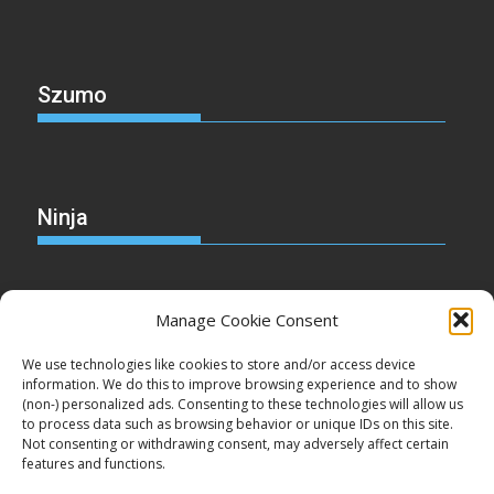
Szumo
Ninja
Manage Cookie Consent
Christmas
We use technologies like cookies to store and/or access device
information. We do this to improve browsing experience and to show
(non-) personalized ads. Consenting to these technologies will allow us
to process data such as browsing behavior or unique IDs on this site.
Not consenting or withdrawing consent, may adversely affect certain
Cake
features and functions.