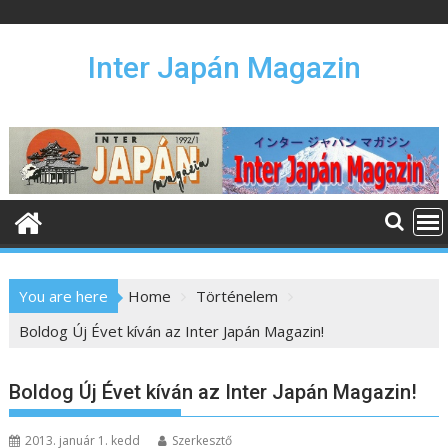
S
k
i
Inter Japán Magazin
p
t
o
c
o
n
t
e
n
You are here
Home
Történelem
t
Boldog Új Évet kíván az Inter Japán Magazin!
Boldog Új Évet kíván az Inter Japán Magazin!
2013. január 1. kedd
Szerkesztő