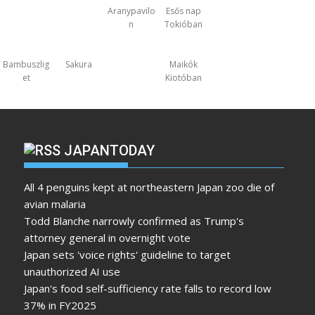
Aranypavilo
Esős nap
n
Tokióban
Bambuszlig
Sakura
Maikók
et
Kiotóban
JAPANTODAY
All 4 penguins kept at northeastern Japan zoo die of
avian malaria
Todd Blanche narrowly confirmed as Trump's
attorney general in overnight vote
Japan sets 'voice rights' guideline to target
unauthorized AI use
Japan's food self-sufficiency rate falls to record low
37% in FY2025