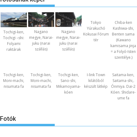
Tokyo
Chiba-ken
Yúrakuchó
Kashiwa-shi,
Nagano
Nagano
Tochigi-ken,
Kokusai Fórum
Benten sama
megye, Narai-
megye, Narai-
Tochigi –shi:
tér
(Kawano
juku (narai
juku (narai
Folyami
kamisama jinja
szállás)
szállás)
raktárak
= a Folyó-Isten
szentélye.)
Tochigi-ken,
Tochigi-ken,
Tochigi-ken,
I-link Town
Saitama-ken,
Moni-machi,
Moni-machi,
Sano-shi,
kilátóból
Saitama-shi,.
nisumata fa
nisumata fa
Mikamoyama-
készült látkép
Ónmiya. Dai-2
kóen
Kóen. Shidare-
ume fa
Fotók