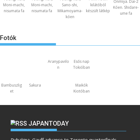
Ónmiya. Dai-2
Moni-machi,
Moni-machi,
Sano-shi,
kilátóból
Kóen. Shidare-
nisumata fa
nisumata fa
Mikamoyama-
készült látkép
ume fa
kóen
Fotók
Aranypavilo
Esős nap
n
Tokióban
Bambuszlig
Sakura
Maikók
et
Kiotóban
JAPANTODAY
Rybakina, Gauff advance to Toronto quarterfinals