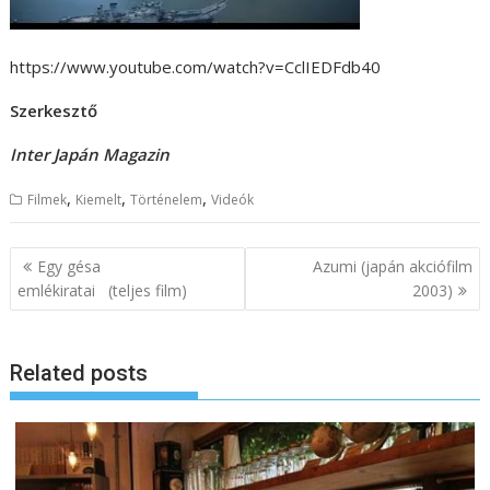
https://www.youtube.com/watch?v=CclIEDFdb40
Szerkesztő
Inter Japán Magazin
,
,
,
Filmek
Kiemelt
Történelem
Videók
B
Egy gésa
Azumi (japán akciófilm
e
emlékiratai (teljes film)
2003)
j
e
Related posts
g
y
z
é