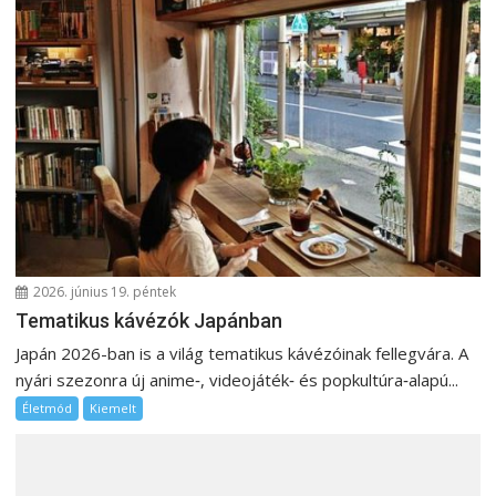
s
n
a
v
i
g
á
c
i
ó
2026. június 19. péntek
Tematikus kávézók Japánban
Japán 2026-ban is a világ tematikus kávézóinak fellegvára. A
nyári szezonra új anime‑, videojáték‑ és popkultúra‑alapú...
Életmód
Kiemelt