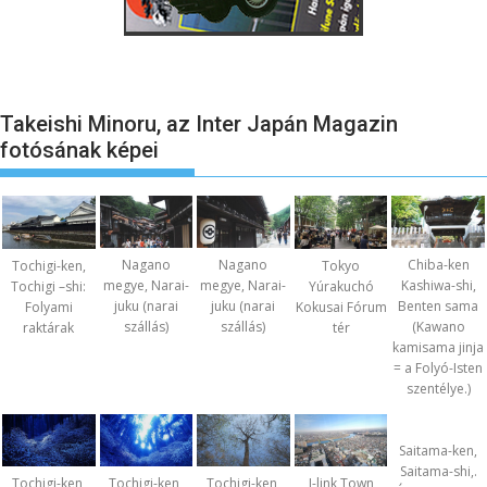
Takeishi Minoru, az Inter Japán Magazin
fotósának képei
Nagano
Nagano
Chiba-ken
Tochigi-ken,
Tokyo
megye, Narai-
megye, Narai-
Kashiwa-shi,
Tochigi –shi:
Yúrakuchó
juku (narai
juku (narai
Benten sama
Folyami
Kokusai Fórum
szállás)
szállás)
(Kawano
raktárak
tér
kamisama jinja
= a Folyó-Isten
szentélye.)
Saitama-ken,
Saitama-shi,.
Tochigi-ken,
Tochigi-ken,
Tochigi-ken,
I-link Town