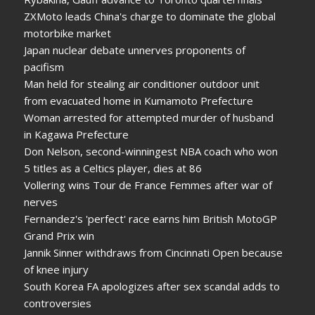
ZXMoto leads China's charge to dominate the global
motorbike market
Japan nuclear debate unnerves proponents of
pacifism
Man held for stealing air conditioner outdoor unit
from evacuated home in Kumamoto Prefecture
Woman arrested for attempted murder of husband
in Kagawa Prefecture
Don Nelson, second-winningest NBA coach who won
5 titles as a Celtics player, dies at 86
Vollering wins Tour de France Femmes after war of
nerves
Fernandez's 'perfect' race earns him British MotoGP
Grand Prix win
Jannik Sinner withdraws from Cincinnati Open because
of knee injury
South Korea FA apologizes after sex scandal adds to
controversies