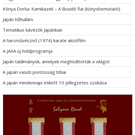
Kónya Dorka: Kamikazek – A Busidó fiai (könyvbemutató)
Japán hőhullám
Tematikus kávézók Japánban
A harcművésznő (1974) karate akciófilm
A JAXA új holdprogramja
Japán találmányok, amelyek meghódították a világot
A japán vasúti pontosság titkai
A japán mindennapi etikett 10 jellegzetes szokása