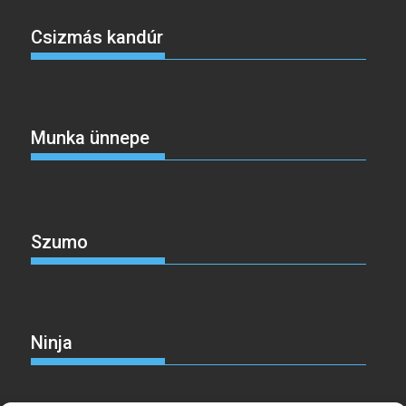
Csizmás kandúr
Munka ünnepe
Szumo
Ninja