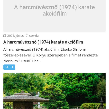
A harcművésznő (1974) karate
akciófilm
2026. június 17. szerda
A harcművésznő (1974) karate akciófilm
A harcművésznő (1974) akciófilm, Etsuko Shihomi
főszereplésével, Li Koryu szerepében a filmet rendezte
Noribumi Suzuki. Tina...
Filmek