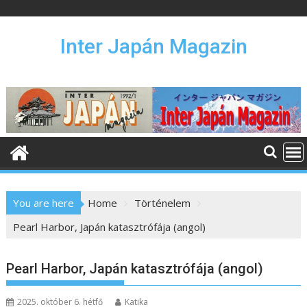
S
k
i
Inter Japán Magazin
p
t
o
c
o
n
t
e
n
You are here
Home
Történelem
t
Pearl Harbor, Japán katasztrófája (angol)
Pearl Harbor, Japán katasztrófája (angol)
2025. október 6. hétfő
Katika