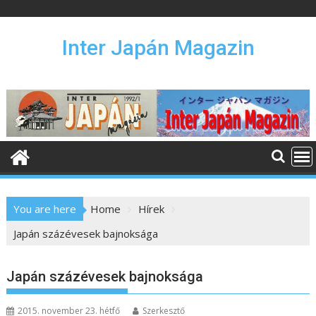
S
k
i
Inter Japán Magazin
p
t
o
c
o
n
t
e
n
You are here
Home
Hírek
t
Japán százévesek bajnoksága
Japán százévesek bajnoksága
2015. november 23. hétfő
Szerkesztő