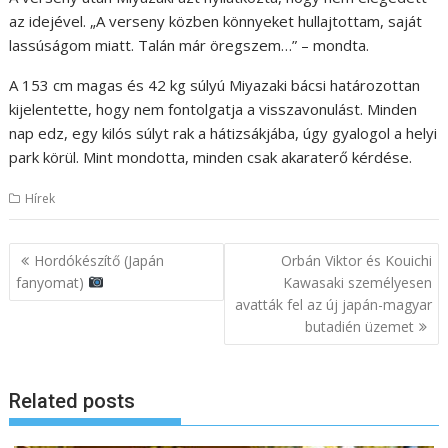
az idejével. „A verseny közben könnyeket hullajtottam, saját
lassúságom miatt. Talán már öregszem…” – mondta.
A 153 cm magas és 42 kg súlyú Miyazaki bácsi határozottan
kijelentette, hogy nem fontolgatja a visszavonulást. Minden
nap edz, egy kilós súlyt rak a hátizsákjába, úgy gyalogol a helyi
park körül. Mint mondotta, minden csak akaraterő kérdése.
Hírek
B
Hordókészítő (Japán
Orbán Viktor és Kouichi
e
fanyomat)
Kawasaki személyesen
avatták fel az új japán-magyar
j
butadién üzemet
e
g
y
Related posts
z
é