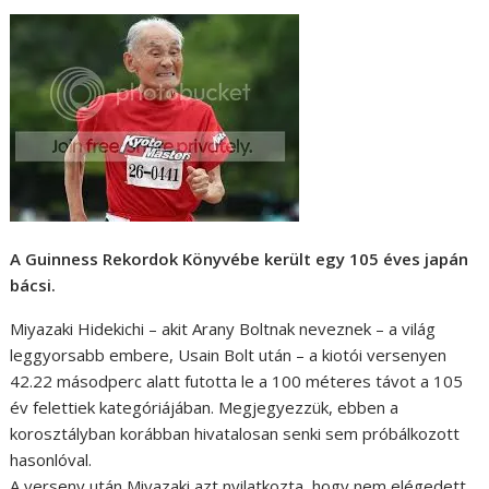
A Guinness Rekordok Könyvébe került egy 105 éves japán
bácsi.
Miyazaki Hidekichi – akit Arany Boltnak neveznek – a világ
leggyorsabb embere, Usain Bolt után – a kiotói versenyen
42.22 másodperc alatt futotta le a 100 méteres távot a 105
év felettiek kategóriájában. Megjegyezzük, ebben a
korosztályban korábban hivatalosan senki sem próbálkozott
hasonlóval.
A verseny után Miyazaki azt nyilatkozta, hogy nem elégedett