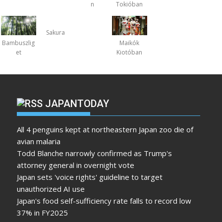
n
Tokióban
Sakura
Bambuszlig
Maikók
et
Kiotóban
JAPANTODAY
All 4 penguins kept at northeastern Japan zoo die of
avian malaria
Todd Blanche narrowly confirmed as Trump's
attorney general in overnight vote
Japan sets 'voice rights' guideline to target
unauthorized AI use
Japan's food self-sufficiency rate falls to record low
37% in FY2025