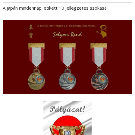
A japán mindennapi etikett 10 jellegzetes szokása