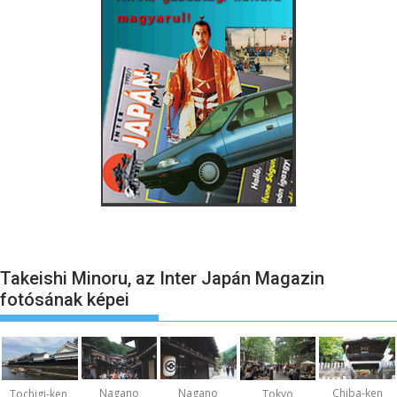
Takeishi Minoru, az Inter Japán Magazin
fotósának képei
Nagano
Nagano
Chiba-ken
Tochigi-ken,
Tokyo