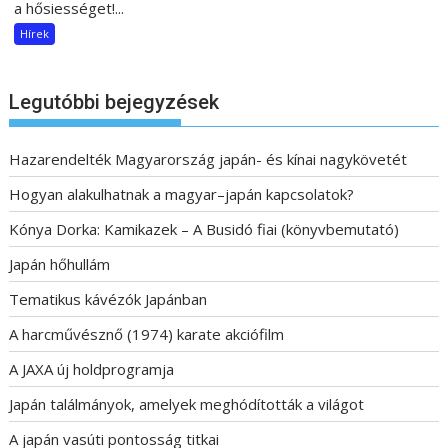
a hősiességet!...
Hírek
Legutóbbi bejegyzések
Hazarendelték Magyarország japán- és kínai nagykövetét
Hogyan alakulhatnak a magyar–japán kapcsolatok?
Kónya Dorka: Kamikazek – A Busidó fiai (könyvbemutató)
Japán hőhullám
Tematikus kávézók Japánban
A harcművésznő (1974) karate akciófilm
A JAXA új holdprogramja
Japán találmányok, amelyek meghódították a világot
A japán vasúti pontosság titkai