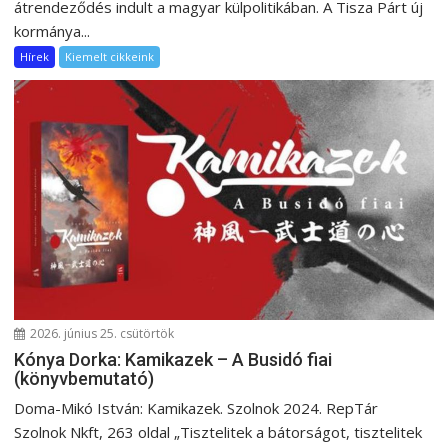
átrendeződés indult a magyar külpolitikában. A Tisza Párt új
kormánya...
Hírek
Kiemelt cikkeink
2026. június 25. csütörtök
Kónya Dorka: Kamikazek – A Busidó fiai
(könyvbemutató)
Doma-Mikó István: Kamikazek. Szolnok 2024. RepTár
Szolnok Nkft, 263 oldal „Tisztelitek a bátorságot, tisztelitek