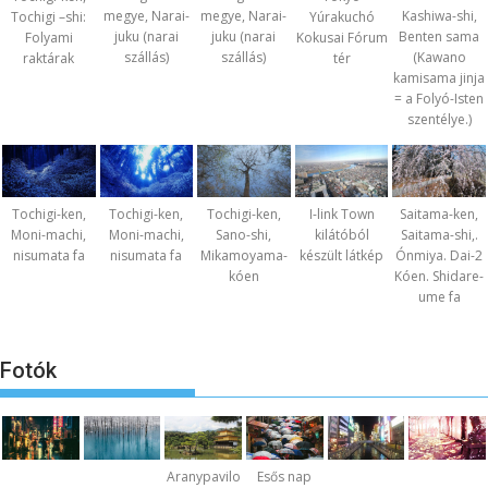
megye, Narai-
megye, Narai-
Kashiwa-shi,
Tochigi –shi:
Yúrakuchó
juku (narai
juku (narai
Benten sama
Folyami
Kokusai Fórum
szállás)
szállás)
(Kawano
raktárak
tér
kamisama jinja
= a Folyó-Isten
szentélye.)
Tochigi-ken,
Tochigi-ken,
Tochigi-ken,
I-link Town
Saitama-ken,
Moni-machi,
Moni-machi,
Sano-shi,
kilátóból
Saitama-shi,.
nisumata fa
nisumata fa
Mikamoyama-
készült látkép
Ónmiya. Dai-2
kóen
Kóen. Shidare-
ume fa
Fotók
Aranypavilo
Esős nap