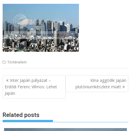
Történelem
B
Inter Japán pályázat –
Kína aggódik Japán
e
Erdődi Ferenc Vilmos: Lehet
plutóniumkészlete miatt
Japán
j
e
g
Related posts
y
z