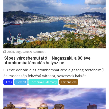
2025. augusztus 9. szombat
Képes városbemutató – Nagaszaki, a 80 éve
atombombatámadás helyszíne
80 éve dobták le az atombombát arre a gazdag történelmű
és csodaszép fekvésű városra, százezrek halálát...
Hírek
Kiemelt
Technika-Tudomány
Történelem