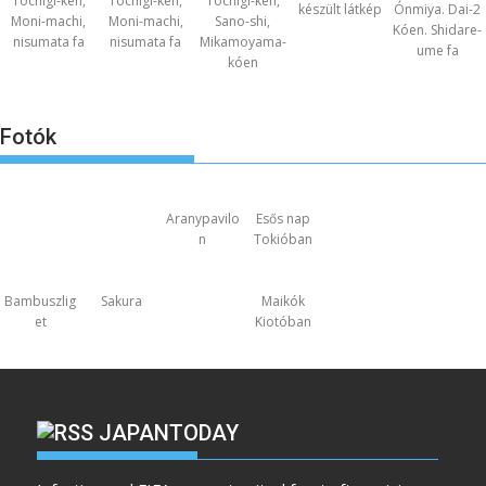
Tochigi-ken,
Tochigi-ken,
Tochigi-ken,
készült látkép
Ónmiya. Dai-2
Moni-machi,
Moni-machi,
Sano-shi,
Kóen. Shidare-
nisumata fa
nisumata fa
Mikamoyama-
ume fa
kóen
Fotók
Aranypavilo
Esős nap
n
Tokióban
Bambuszlig
Sakura
Maikók
et
Kiotóban
JAPANTODAY