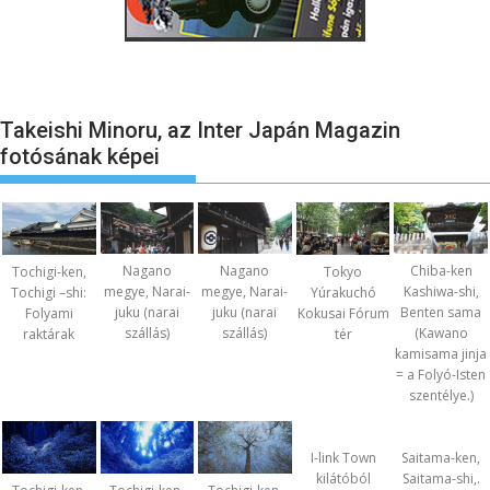
Takeishi Minoru, az Inter Japán Magazin
fotósának képei
Nagano
Nagano
Chiba-ken
Tochigi-ken,
Tokyo
megye, Narai-
megye, Narai-
Kashiwa-shi,
Tochigi –shi:
Yúrakuchó
juku (narai
juku (narai
Benten sama
Folyami
Kokusai Fórum
szállás)
szállás)
(Kawano
raktárak
tér
kamisama jinja
= a Folyó-Isten
szentélye.)
I-link Town
Saitama-ken,
kilátóból
Saitama-shi,.