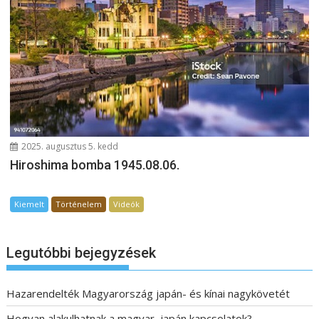
2025. augusztus 5. kedd
Hiroshima bomba 1945.08.06.
Kiemelt
Történelem
Videók
Legutóbbi bejegyzések
Hazarendelték Magyarország japán- és kínai nagykövetét
Hogyan alakulhatnak a magyar–japán kapcsolatok?