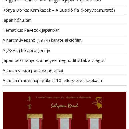
Kónya Dorka: Kamikazek – A Busidó fiai (könyvbemutató)
Japán hőhullám
Tematikus kávézók Japánban
A harcművésznő (1974) karate akciófilm
A JAXA új holdprogramja
Japán találmányok, amelyek meghódították a világot
A japán vasúti pontosság titkai
A japán mindennapi etikett 10 jellegzetes szokása