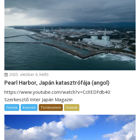
é
s
n
a
v
i
g
á
c
i
2025. október 6. hétfő
Pearl Harbor, Japán katasztrófája (angol)
ó
https://www.youtube.com/watch?v=CclIEDFdb40
Szerkesztő Inter Japán Magazin
Filmek
Kiemelt
Történelem
Videók