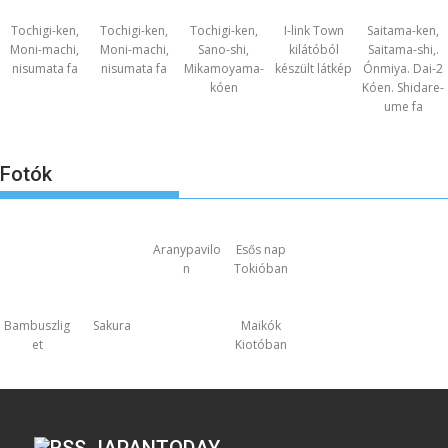
Tochigi-ken,
Tochigi-ken,
Tochigi-ken,
I-link Town
Saitama-ken,
Moni-machi,
Moni-machi,
Sano-shi,
kilátóból
Saitama-shi,.
nisumata fa
nisumata fa
Mikamoyama-
készült látkép
Ónmiya. Dai-2
kóen
Kóen. Shidare-
ume fa
Fotók
Aranypavilo
Esős nap
n
Tokióban
Bambuszlig
Sakura
Maikók
et
Kiotóban
JAPANTODAY