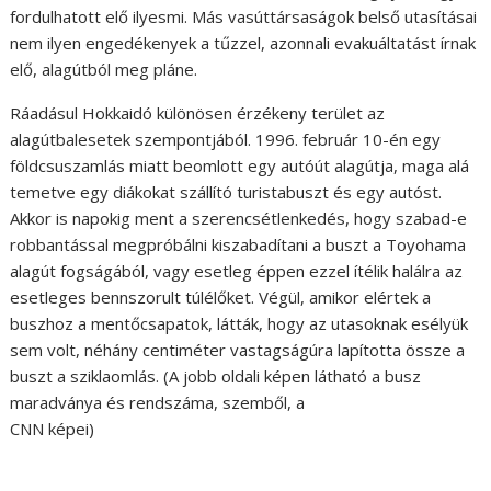
fordulhatott elő ilyesmi. Más vasúttársaságok belső utasításai
nem ilyen engedékenyek a tűzzel, azonnali evakuáltatást írnak
elő, alagútból meg pláne.
Ráadásul Hokkaidó különösen érzékeny terület az
alagútbalesetek szempontjából. 1996. február 10-én egy
földcsuszamlás miatt beomlott egy autóút alagútja, maga alá
temetve egy diákokat szállító turistabuszt és egy autóst.
Akkor is napokig ment a szerencsétlenkedés, hogy szabad-e
robbantással megpróbálni kiszabadítani a buszt a Toyohama
alagút fogságából, vagy esetleg éppen ezzel ítélik halálra az
esetleges bennszorult túlélőket. Végül, amikor elértek a
buszhoz a mentőcsapatok, látták, hogy az utasoknak esélyük
sem volt, néhány centiméter vastagságúra lapította össze a
buszt a sziklaomlás. (A jobb oldali képen látható a busz
maradványa és rendszáma, szemből, a
CNN képei)