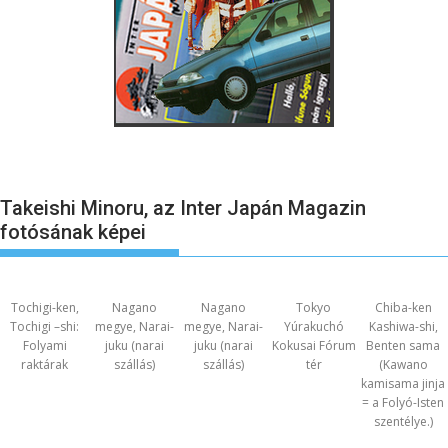
Takeishi Minoru, az Inter Japán Magazin
fotósának képei
Tochigi-ken,
Nagano
Nagano
Tokyo
Chiba-ken
Tochigi –shi:
megye, Narai-
megye, Narai-
Yúrakuchó
Kashiwa-shi,
Folyami
juku (narai
juku (narai
Kokusai Fórum
Benten sama
raktárak
szállás)
szállás)
tér
(Kawano
kamisama jinja
= a Folyó-Isten
szentélye.)