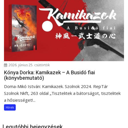
2026. június 25. csütörtök
Kónya Dorka: Kamikazek – A Busidó fiai
(könyvbemutató)
Doma-Mikó István: Kamikazek. Szolnok 2024. RepTár
Szolnok Nkft, 263 oldal „Tisztelitek a bátorságot, tisztelitek
a hősiességet!...
Hírek
Legutóbbi bejegyzések