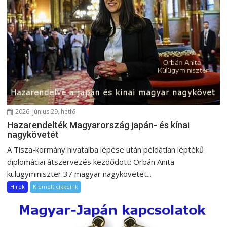
a
v
i
g
á
c
i
ó
2026. június 29. hétfő
Hazarendelték Magyarország japán- és kínai
nagykövetét
A Tisza-kormány hivatalba lépése után példátlan léptékű
diplomáciai átszervezés kezdődött: Orbán Anita
külügyminiszter 37 magyar nagykövetet...
Hírek
Kiemelt cikkeink