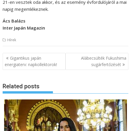
21-en vesztek oda akkor, és az esemény évfordulójáról a mai
napig megemlékeznek.
Ács Balázs
Inter Japán Magazin
Hírek
B
Gigantikus japán
Alábecsülték Fukushima
e
energiaterv: napkollektorok!
sugárfertőzését
j
e
Related posts
g
y
z
é
s
n