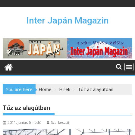
S
k
i
Inter Japán Magazin
p
t
o
c
o
n
t
e
n
You are here
Home
Hírek
Tűz az alagútban
t
Tűz az alagútban
2011. június 6. hétfő
Szerkesztő