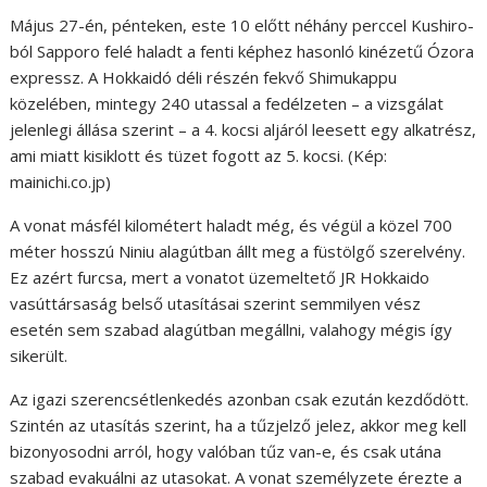
Május 27-én, pénteken, este 10 előtt néhány perccel Kushiro-
ból Sapporo felé haladt a fenti képhez hasonló kinézetű Ózora
expressz. A Hokkaidó déli részén fekvő Shimukappu
közelében, mintegy 240 utassal a fedélzeten – a vizsgálat
jelenlegi állása szerint – a 4. kocsi aljáról leesett egy alkatrész,
ami miatt kisiklott és tüzet fogott az 5. kocsi. (Kép:
mainichi.co.jp)
A vonat másfél kilométert haladt még, és végül a közel 700
méter hosszú Niniu alagútban állt meg a füstölgő szerelvény.
Ez azért furcsa, mert a vonatot üzemeltető JR Hokkaido
vasúttársaság belső utasításai szerint semmilyen vész
esetén sem szabad alagútban megállni, valahogy mégis így
sikerült.
Az igazi szerencsétlenkedés azonban csak ezután kezdődött.
Szintén az utasítás szerint, ha a tűzjelző jelez, akkor meg kell
bizonyosodni arról, hogy valóban tűz van-e, és csak utána
szabad evakuálni az utasokat. A vonat személyzete érezte a