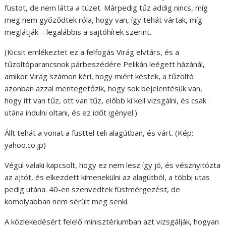
füstöt, de nem látta a tüzet. Márpedig tűz addig nincs, míg
meg nem győződtek róla, hogy van, így tehát vártak, míg
meglátják – legalábbis a sajtóhírek szerint.
(Kicsit emlékeztet ez a felfogás Virág elvtárs, és a
tűzoltóparancsnok párbeszédére Pelikán leégett házánál,
amikor Virág számon kéri, hogy miért késtek, a tűzoltó
azonban azzal mentegetőzik, hogy sok bejelentésük van,
hogy itt van tűz, ott van tűz, előbb ki kell vizsgálni, és csak
utána indulni oltani, és ez időt igényel.)
Állt tehát a vonat a füsttel teli alagútban, és várt. (Kép:
yahoo.co.jp)
Végül valaki kapcsolt, hogy ez nem lesz így jó, és vésznyitózta
az ajtót, és elkezdett kimenekülni az alagútból, a többi utas
pedig utána. 40-en szenvedtek füstmérgezést, de
komolyabban nem sérült meg senki.
A közlekedésért felelő minisztériumban azt vizsgálják, hogyan