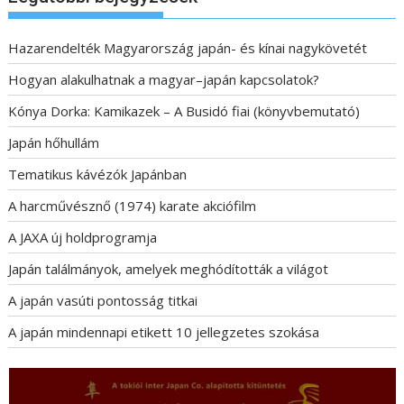
Hazarendelték Magyarország japán- és kínai nagykövetét
Hogyan alakulhatnak a magyar–japán kapcsolatok?
Kónya Dorka: Kamikazek – A Busidó fiai (könyvbemutató)
Japán hőhullám
Tematikus kávézók Japánban
A harcművésznő (1974) karate akciófilm
A JAXA új holdprogramja
Japán találmányok, amelyek meghódították a világot
A japán vasúti pontosság titkai
A japán mindennapi etikett 10 jellegzetes szokása