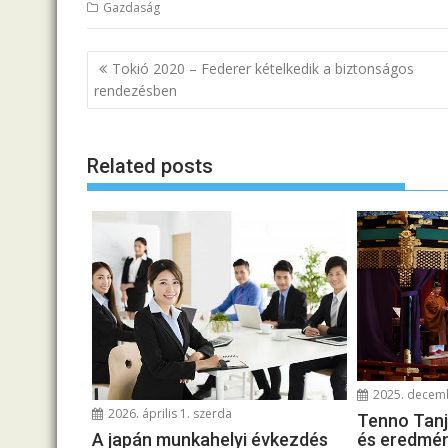
Gazdaság
B
Tokió 2020 – Federer kételkedik a biztonságos
e
rendezésben
j
e
Related posts
g
y
z
é
s
n
a
v
i
2025. decemb
g
2026. április 1. szerda
Tenno Tanjo
á
és eredmén
A japán munkahelyi évkezdés