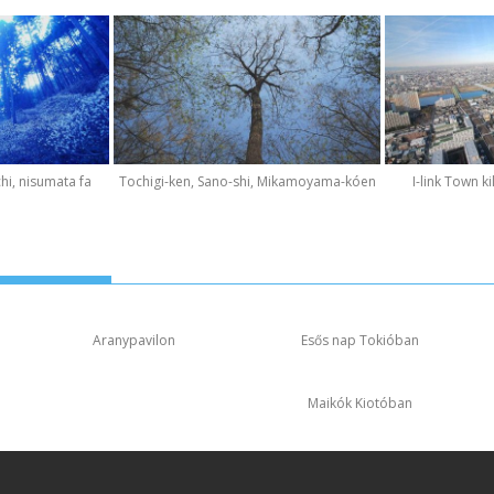
hi, nisumata fa
Tochigi-ken, Sano-shi, Mikamoyama-kóen
I-link Town k
Aranypavilon
Esős nap Tokióban
Maikók Kiotóban