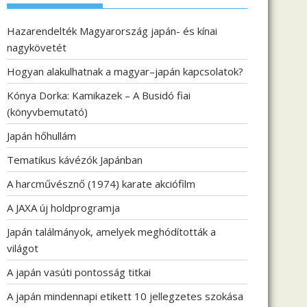
Hazarendelték Magyarország japán- és kínai
nagykövetét
Hogyan alakulhatnak a magyar–japán kapcsolatok?
Kónya Dorka: Kamikazek – A Busidó fiai
(könyvbemutató)
Japán hőhullám
Tematikus kávézók Japánban
A harcművésznő (1974) karate akciófilm
A JAXA új holdprogramja
Japán találmányok, amelyek meghódították a
világot
A japán vasúti pontosság titkai
A japán mindennapi etikett 10 jellegzetes szokása