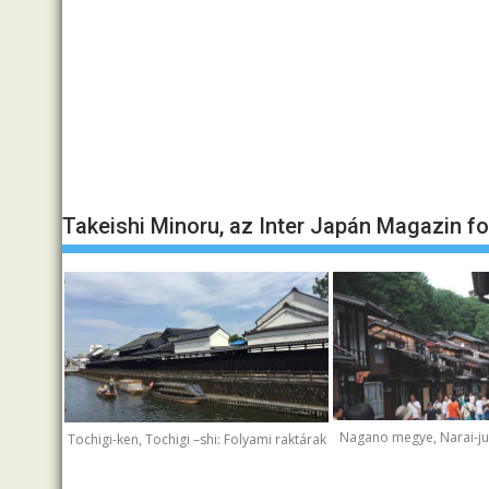
Takeishi Minoru, az Inter Japán Magazin f
Nagano megye, Narai-juk
Tochigi-ken, Tochigi –shi: Folyami raktárak