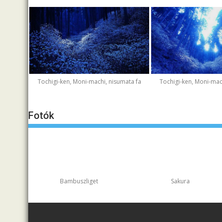
Tochigi-ken, Moni-machi, nisumata fa
Tochigi-ken, Moni-mac
Fotók
Bambuszliget
Sakura