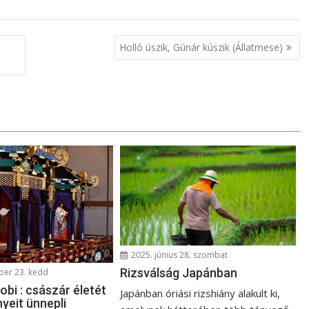
Holló úszik, Gúnár kúszik (Állatmese)
2025. június 28. szombat
Rizsválság Japánban
er 23. kedd
bi : császár életét
Japánban óriási rizshiány alakult ki,
yeit ünnepli