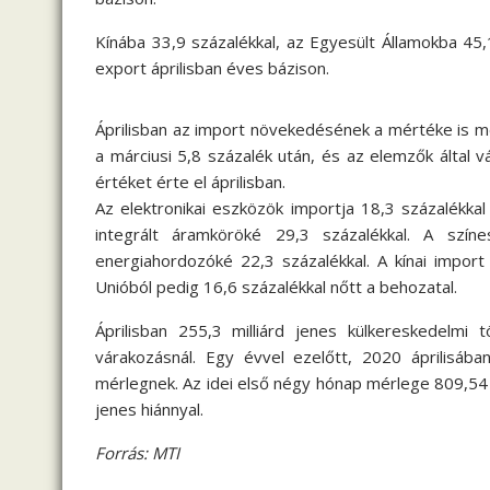
Kínába 33,9 százalékkal, az Egyesült Államokba 45,
export áprilisban éves bázison.
Áprilisban az import növekedésének a mértéke is m
a márciusi 5,8 százalék után, és az elemzők által 
értéket érte el áprilisban.
Az elektronikai eszközök importja 18,3 százalékkal
integrált áramköröké 29,3 százalékkal. A színe
energiahordozóké 22,3 százalékkal. A kínai import 
Unióból pedig 16,6 százalékkal nőtt a behozatal.
Áprilisban 255,3 milliárd jenes külkereskedelmi t
várakozásnál. Egy évvel ezelőtt, 2020 áprilisában
mérlegnek. Az idei első négy hónap mérlege 809,54 m
jenes hiánnyal.
Forrás: MTI