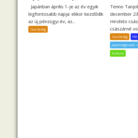
c
Tenno Tanjob
Japánban április 1-je az év egyik
i
december 23-
legfontosabb napja: ekkor kezdődik
ó
Hirohito csá
az új pénzügyi év, az...
császárné volt
Gazdaság
Gazdaság
Hír
Japánságtudat,
Kultúra