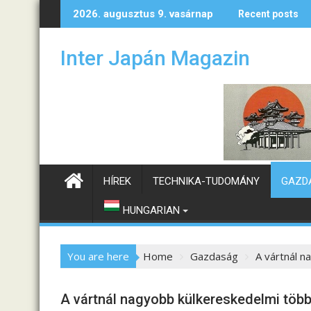
S
tét
Hogyan alakulhatnak a magyar–japán kapcsolatok?
Kónya Do
2026. augusztus 9. vasárnap
Recent posts
k
i
Inter Japán Magazin
p
t
o
c
o
n
t
e
HÍREK
TECHNIKA-TUDOMÁNY
GAZD
n
t
HUNGARIAN
You are here
Home
Gazdaság
A vártnál n
A vártnál nagyobb külkereskedelmi többl