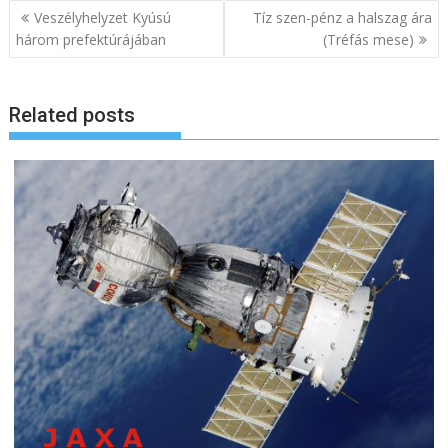
B
Veszélyhelyzet Kyúsú
Tíz szen-pénz a halszag ára
e
három prefektúrájában
(Tréfás mese)
j
e
Related posts
g
y
z
é
s
n
a
v
i
g
á
c
i