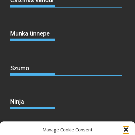
Csizmás kandúr
Munka ünnepe
Szumo
Ninja
Manage Cookie Consent