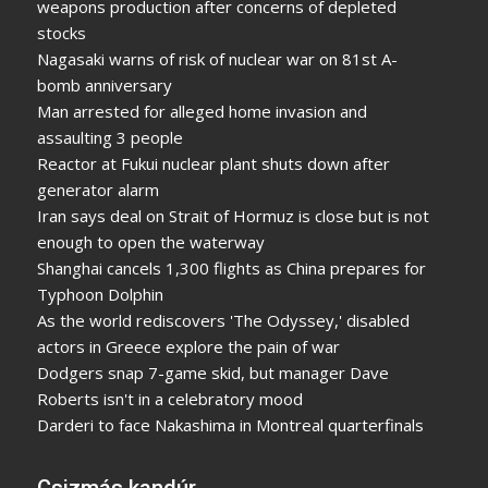
weapons production after concerns of depleted
stocks
Nagasaki warns of risk of nuclear war on 81st A-
bomb anniversary
Man arrested for alleged home invasion and
assaulting 3 people
Reactor at Fukui nuclear plant shuts down after
generator alarm
Iran says deal on Strait of Hormuz is close but is not
enough to open the waterway
Shanghai cancels 1,300 flights as China prepares for
Typhoon Dolphin
As the world rediscovers 'The Odyssey,' disabled
actors in Greece explore the pain of war
Dodgers snap 7-game skid, but manager Dave
Roberts isn't in a celebratory mood
Darderi to face Nakashima in Montreal quarterfinals