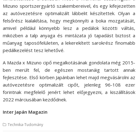
Mizuno sportszergyártó szakembereivel, és egy kifejezetten
az autóvezetésre optimalizált lábbelit készítettek. Olyan a
felsőrész kialakítása, hogy megkönnyíti a boka mozgatását,
amivel például könnyebb lesz a pedálok közötti váltás,
miközben a talp anyaga és mintázata jó tapadást biztost a
műanyag taposófelületen, a lekerekített sarokrész finomabb
pedálkezelést tesz lehetővé.
A Mazda x Mizuno cipő megalkotásának gondolata még 2015-
ben merült fel, de egészen mostanáig tartott annak
fejlesztése. Első körben Japánban lehet majd megvásárolni az
autóvezetésre optimalizált cipőt, jelenleg 96-108 ezer
forintnak megfelelő jenért lehet előjegyezni, a kiszállítások
2022 márciusában kezdődnek.
Inter Japán Magazin
Technika-Tudomány