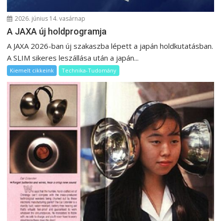
ó
2026. június 14. vasárnap
A JAXA új holdprogramja
A JAXA 2026-ban új szakaszba lépett a japán holdkutatásban.
A SLIM sikeres leszállása után a japán...
Kiemelt cikkeink
Technika-Tudomány