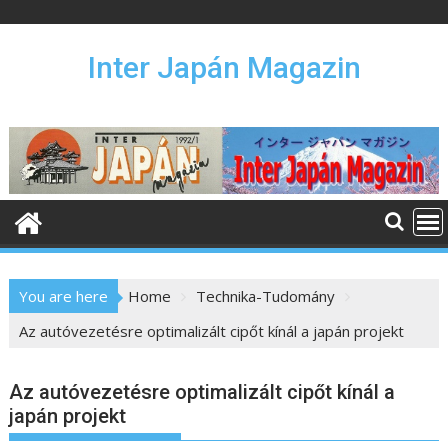
S
k
i
Inter Japán Magazin
p
t
o
c
o
n
t
e
n
You are here
Home
Technika-Tudomány
t
Az autóvezetésre optimalizált cipőt kínál a japán projekt
Az autóvezetésre optimalizált cipőt kínál a
japán projekt