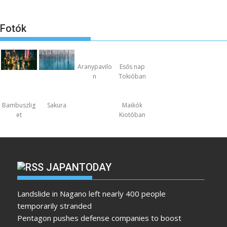
Fotók
Aranypavilo
Esős nap
n
Tokióban
Bambuszlig
Sakura
Maikók
et
Kiotóban
JAPANTODAY
Landslide in Nagano left nearly 400 people
temporarily stranded
Pentagon pushes defense companies to boost