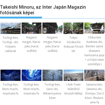
Takeishi Minoru, az Inter Japán Magazin
fotósának képei
Nagano
Nagano
Chiba-ken
Tochigi-ken,
Tokyo
megye, Narai-
megye, Narai-
Kashiwa-shi,
Tochigi –shi:
Yúrakuchó
juku (narai
juku (narai
Benten sama
Folyami
Kokusai Fórum
szállás)
szállás)
(Kawano
raktárak
tér
kamisama jinja
= a Folyó-Isten
szentélye.)
Tochigi-ken,
Tochigi-ken,
Tochigi-ken,
I-link Town
Saitama-ken,
Moni-machi,
Moni-machi,
Sano-shi,
kilátóból
Saitama-shi,.
nisumata fa
nisumata fa
Mikamoyama-
készült látkép
Ónmiya. Dai-2
kóen
Kóen. Shidare-
ume fa