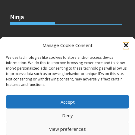
Ninja
Manage Cookie Consent
Christmas
We use technologies like cookies to store and/or access device
information. We do this to improve browsing experience and to show
(non-) personalized ads. Consenting to these technologies will allow us
to process data such as browsing behavior or unique IDs on this site.
Not consenting or withdrawing consent, may adversely affect certain
Cake
features and functions.
Accept
Deny
Copyright © Minden jog fenntartva!
View preferences
Proudly powered by WordPress
|
Theme: SuperMag by
Acme