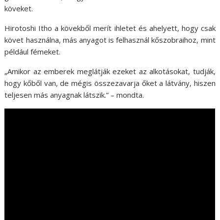
köveket.
Hirotoshi Itho a kövekből merít ihletet és ahelyett, hogy csak
követ használna, más anyagot is felhasznál kőszobraihoz, mint
például fémeket.
„Amikor az emberek meglátják ezeket az alkotásokat, tudják,
hogy kőből van, de mégis összezavarja őket a látvány, hiszen
teljesen más anyagnak látszik.” – mondta.