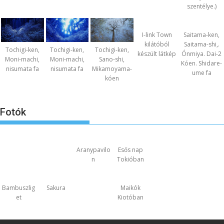
szentélye.)
I-link Town
Saitama-ken,
kilátóból
Saitama-shi,.
Tochigi-ken,
Tochigi-ken,
Tochigi-ken,
készült látkép
Ónmiya. Dai-2
Moni-machi,
Moni-machi,
Sano-shi,
Kóen. Shidare-
nisumata fa
nisumata fa
Mikamoyama-
ume fa
kóen
Fotók
Aranypavilo
Esős nap
n
Tokióban
Bambuszlig
Sakura
Maikók
et
Kiotóban