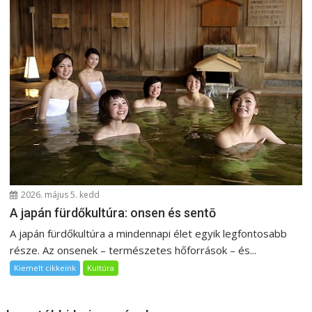
2026. május 5. kedd
A japán fürdőkultúra: onsen és sentō
A japán fürdőkultúra a mindennapi élet egyik legfontosabb
része. Az onsenek – természetes hőforrások – és...
Kiemelt cikkeink
Kultúra