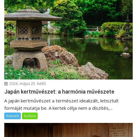
2026. május 25. hétfő
Japán kertművészet: a harmónia művészete
A japán kertművészet a természet idealizált, letisztult
formáját mutatja be. A kertek célja nem a díszítés,...
Kiemelt
Kultúra