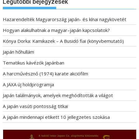
Legutóbbi bejegyzések
Hazarendelték Magyarország japán- és kínai nagykövetét
Hogyan alakulhatnak a magyar–japán kapcsolatok?
Kónya Dorka: Kamikazek – A Busidó fiai (könyvbemutató)
Japán hőhullám
Tematikus kávézók Japánban
A harcművésznő (1974) karate akciófilm
A JAXA új holdprogramja
Japán találmányok, amelyek meghódították a világot
A japán vasúti pontosság titkai
A japán mindennapi etikett 10 jellegzetes szokása