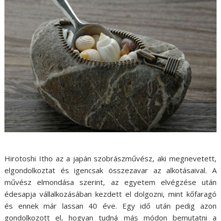
Hirotoshi Itho az a japán szobrászművész, aki megnevetett,
elgondolkoztat és igencsak összezavar az alkotásaival. A
művész elmondása szerint, az egyetem elvégzése után
édesapja vállalkozásában kezdett el dolgozni, mint kőfaragó
és ennek már lassan 40 éve. Egy idő után pedig azon
gondolkozott el, hogyan tudná más módon bemutatni a