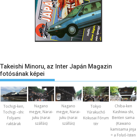
Takeishi Minoru, az Inter Japán Magazin
fotósának képei
Nagano
Nagano
Chiba-ken
Tochigi-ken,
Tokyo
megye, Narai-
megye, Narai-
Kashiwa-shi,
Tochigi –shi:
Yúrakuchó
juku (narai
juku (narai
Benten sama
Folyami
Kokusai Fórum
szállás)
szállás)
(Kawano
raktárak
tér
kamisama jinja
= a Folyó-Isten