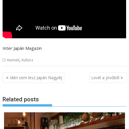
Inter Japán Magazin
,
Kiemelt
Kultúra
B
Idén sem lesz Japán Nagydíj
Levél a jövőből
e
j
Related posts
e
g
y
z