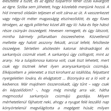
élesztette a tüzet, és az egész túlpartról fehér izzás kavargott
az égre. Szóba sem jöhetett, hogy közelebb menjünk hozzá. A
híd innenső oldalán teljesen el volt zárva az út. A vasszerkezet
vagy négy-öt méter magasságig elszíneződött, és egy füves
térségen, az egyik pillérhez közel állt egy ló: háta és feje hátsó
része csúnyán összeégett. Hevesen remegett, és úgy látszott,
mintha bármely pillanatban összeeshetne. Közvetlenül
mellette egy halott asszony feküdt, arccal lefelé, felsőteste
összeégve. Sértetlen alsótestén katonai térdnadrágot és
sarkantyús csizmát viselt. A sarkantyú úgy csillogott, mint az
arany. Ha a tulajdonosa katona volt, csak tiszt lehetett, mert
csak egy tisztnek lehet ilyen aranysarkantyús csizmája.
Elképzeltem a jelenetet: a tiszt kirohant az istállóba, felpattant
nyergeletlen lovára, és elvágtatott … Bizonyára ez a ló volt a
kedvence. Már majdnem összeroskadt, úgy tűnt – vagy csak
én képzelődöm? -, hogy még mindig arra vár, hátha
megmozdul sarkantyús csizmájú gazdája. Milyen
mérhetetlenül fájhatott neki, ahogy a nyugat felé leszálló nap
könyörtelenül megvilágította a megégett húsát; milyen