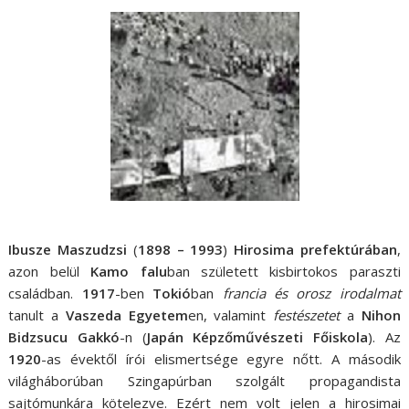
Ibusze Maszudzsi
(
1898 – 1993
)
Hirosima
prefektúrában
,
azon belül
Kamo falu
ban született kisbirtokos paraszti
családban.
1917
-ben
Tokió
ban
francia és orosz irodalmat
tanult a
Vaszeda Egyetem
en, valamint
festészetet
a
Nihon
Bidzsucu Gakkó
-n (
Japán Képzőművészeti Főiskola
). Az
1920
-as évektől írói elismertsége egyre nőtt. A második
világháborúban Szingapúrban szolgált propagandista
sajtómunkára kötelezve. Ezért nem volt jelen a hirosimai