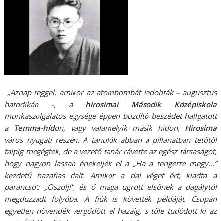
„Aznap reggel, amikor az atombombát ledobták – augusztus
hatodikán -, a
hirosimai Második Középiskola
munkaszolgálatos egysége éppen buzdító beszédet hallgatott
a
Temma-híd
on, vagy valamelyik másik hídon,
Hirosima
város nyugati részén. A tanulók abban a pillanatban tetőtől
talpig megégtek, de a vezető tanár rávette az egész társaságot,
hogy nagyon lassan énekeljék el a „Ha a tengerre megy…”
kezdetű hazafias dalt. Amikor a dal véget ért, kiadta a
parancsot: „Oszolj!”, és ő maga ugrott elsőnek a dagálytól
megduzzadt folyóba. A fiúk is követték példáját. Csupán
egyetlen növendék vergődött el hazáig, s tőle tudódott ki az