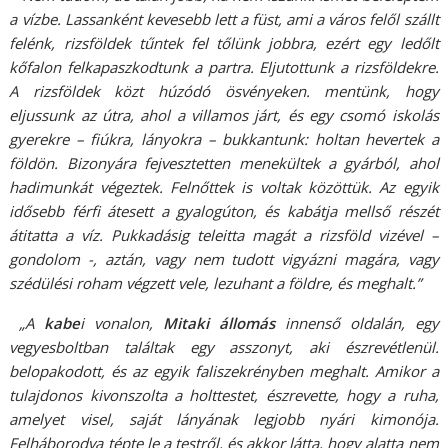
a vízbe. Lassanként kevesebb lett a füst, ami a város felől szállt
felénk, rizsföldek tűntek fel tőlünk jobbra, ezért egy ledőlt
kőfalon felkapaszkodtunk a partra. Eljutottunk a rizsföldekre.
A rizsföldek közt húzódó ösvényeken. mentünk, hogy
eljussunk az útra, ahol a villamos járt, és egy csomó iskolás
gyerekre – fiúkra, lányokra – bukkantunk: holtan hevertek a
földön. Bizonyára fejvesztetten menekültek a gyárból, ahol
hadimunkát végeztek. Felnőttek is voltak közöttük. Az egyik
idősebb férfi átesett a gyalogúton, és kabátja mellső részét
átitatta a víz. Pukkadásig teleitta magát a rizsföld vizével –
gondolom -, aztán, vagy nem tudott vigyázni magára, vagy
szédülési roham végzett vele, lezuhant a földre, és meghalt.”
„A
kabe
i vonalon,
Mitaki állomás
innenső oldalán, egy
vegyesboltban találtak egy asszonyt, aki észrevétlenül.
belopakodott, és az egyik faliszekrényben meghalt. Amikor a
tulajdonos kivonszolta a holttestet, észrevette, hogy a ruha,
amelyet visel, saját lányának legjobb nyári kimonója.
Felháborodva tépte le a testről, és akkor látta, hogy alatta nem