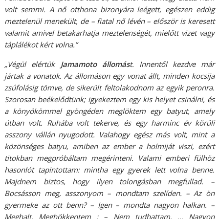
volt semmi. A nő otthona bizonyára leégett, egészen eddig
meztelenül menekült, de – fiatal nő lévén – először is keresett
valamit amivel betakarhatja meztelenségét, mielőtt vizet vagy
táplálékot kért volna.”
„Végül elértük
Jamamoto állomás
t. Innentől kezdve már
jártak a vonatok. Az állomáson egy vonat állt, minden kocsija
zsúfolásig tömve, de sikerült feltolakodnom az egyik peronra.
Szorosan beékelődtünk; igyekeztem egy kis helyet csinálni, és
a könyökömmel gyöngéden meglöktem egy batyut, amely
útban volt. Ruhába volt tekerve, és egy harminc év körüli
asszony vállán nyugodott. Valahogy egész más volt, mint a
közönséges batyu, amiben az ember a holmiját viszi, ezért
titokban megpróbáltam megérinteni. Valami emberi fülhöz
hasonlót tapintottam: mintha egy gyerek lett volna benne.
Majdnem biztos, hogy ilyen tolongásban megfullad. –
Bocsásson meg, asszonyom – mondtam szelíden. – Az ön
gyermeke az ott benn? – Igen – mondta nagyon halkan. –
Meghalt. Meghökkentem : – Nem tudhattam. … Nagyon