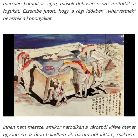
mereven bámult az égre, mások dühösen összeszorították a
fogukat. Eszembe jutott, hogy a régi időkben „viharvertnek”
nevezték a koponyákat.
Innen nem messze, amikor hatodikán a városból kifele menet
ugyanezen az úton haladtam át, három nőt láttam, csaknem