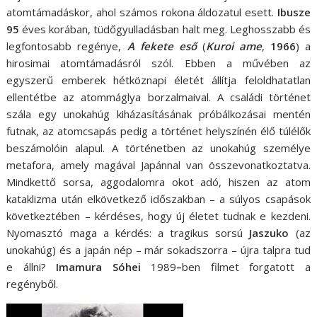
atomtámadáskor, ahol számos rokona áldozatul esett.
Ibusze
95
éves korában, tüdőgyulladásban halt meg. Leghosszabb és
legfontosabb regénye,
A fekete eső
(
Kuroi ame
,
1966
) a
hirosimai atomtámadásról szól. Ebben a művében az
egyszerű emberek hétköznapi életét állítja feloldhatatlan
ellentétbe az atommáglya borzalmaival. A családi történet
szála egy unokahúg kiházasításának próbálkozásai mentén
futnak, az atomcsapás pedig a történet helyszínén élő túlélők
beszámolóin alapul. A történetben az unokahúg személye
metafora, amely magával Japánnal van összevonatkoztatva.
Mindkettő sorsa, aggodalomra okot adó, hiszen az atom
kataklizma után elkövetkező időszakban – a súlyos csapások
következtében – kérdéses, hogy új életet tudnak e kezdeni.
Nyomasztó maga a kérdés: a tragikus sorsú
Jaszuko
(az
unokahúg) és a japán nép – már sokadszorra – újra talpra tud
e állni?
Imamura Sóhei
1989
–
ben filmet forgatott a
regényből.