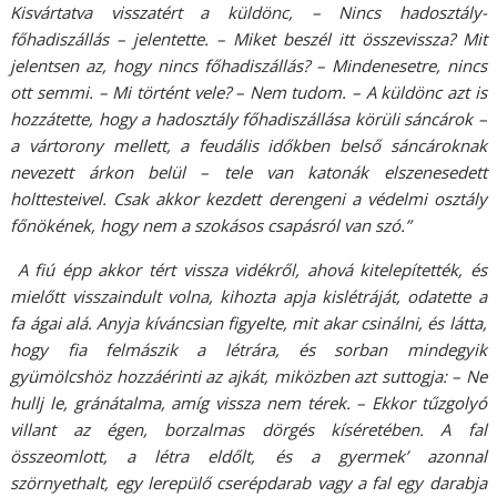
Kisvártatva visszatért a küldönc, – Nincs hadosztály-
főhadiszállás – jelentette. – Miket beszél itt összevissza? Mit
jelentsen az, hogy nincs főhadiszállás? – Mindenesetre, nincs
ott semmi. – Mi történt vele? – Nem tudom. – A küldönc azt is
hozzátette, hogy a hadosztály főhadiszállása körüli sáncárok –
a vártorony mellett, a feudális időkben belső sáncároknak
nevezett árkon belül – tele van katonák elszenesedett
holttesteivel. Csak akkor kezdett derengeni a védelmi osztály
főnökének, hogy nem a szokásos csapásról van szó.”
A fiú épp akkor tért vissza vidékről, ahová kitelepítették, és
mielőtt visszaindult volna, kihozta apja kislétráját, odatette a
fa ágai alá. Anyja kíváncsian figyelte, mit akar csinálni, és látta,
hogy fia felmászik a létrára, és sorban mindegyik
gyümölcshöz hozzáérinti az ajkát, miközben azt suttogja: – Ne
hullj le, gránátalma, amíg vissza nem térek. – Ekkor tűzgolyó
villant az égen, borzalmas dörgés kíséretében. A fal
összeomlott, a létra eldőlt, és a gyermek’ azonnal
szörnyethalt, egy lerepülő cserépdarab vagy a fal egy darabja