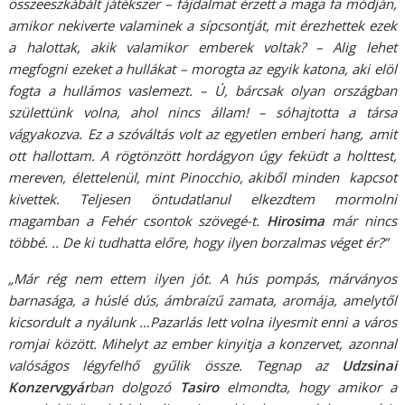
összeeszkábált játékszer – fájdalmat érzett a maga fa módján,
amikor nekiverte valaminek a sípcsontját, mit érezhettek ezek
a halottak, akik valamikor emberek voltak? – Alig lehet
megfogni ezeket a hullákat – morogta az egyik katona, aki elöl
fogta a hullámos vaslemezt. – Ú, bárcsak olyan országban
születtünk volna, ahol nincs állam! – sóhajtotta a társa
vágyakozva. Ez a szóváltás volt az egyetlen emberi hang, amit
ott hallottam. A rögtönzött hordágyon úgy feküdt a holttest,
mereven, élettelenül, mint Pinocchio, akiből minden kapcsot
kivettek. Teljesen öntudatlanul elkezdtem mormolni
magamban a Fehér csontok szövegé-t.
Hirosima
már nincs
többé. .. De ki tudhatta előre, hogy ilyen borzalmas véget ér?”
„Már rég nem ettem ilyen jót. A hús pompás, márványos
barnasága, a húslé dús, ámbraízű zamata, aromája, amelytől
kicsordult a nyálunk …Pazarlás lett volna ilyesmit enni a város
romjai között. Mihelyt az ember kinyitja a konzervet, azonnal
valóságos légyfelhő gyűlik össze. Tegnap az
Udzsinai
Konzervgyár
ban dolgozó
Tasiro
elmondta, hogy amikor a