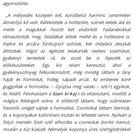
agyonütötte.
„A mélyedés közepén két, körülbelül harminc centiméter
átmérőjű kő volt. Ráfektették a holttestet, szenet tettek alá és
mellé a magukkal hozott két vödörből. Fadarabokkal
támasztották meg, faládákat tettek mellé és a holttestre is.
Fejére és arcára fűrészport szórtak, két oldalára deszkát
állítottak. Végül az egészet letakarták nedves szalmával,
gyékényt terítettek rá, és ezzel be is fejezték az
előkészületeket. Egy kis résen keresztül, ahol a
gyékényszőnyeg felkunkorodott, még mindig láttam a lány
haját és homlokát, hideg, sápadt arcát. Az emberek köré
guggoltak a homokba. – Gyújtsa meg valaki – sz61t egyikük,
és felállt. Felolvastam a
Szan ki kaj
-t és eltávoztam, mielőtt a
máglya fellángolt volna. A töltésről láttam, hogy számtalan
hasonló üreget vájtak a homokba. Csontokat láttam bennük,
és a koponyákat különösen tisztán ki lehetett venni. Nyilván a
folyó mentén fúvó szél elhordta a csontokat borító hamut,
miután a tűz kialudt. Némelyik koponya üres szemgödrökkel