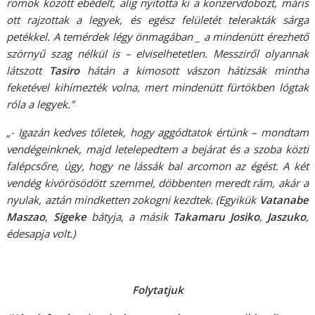
romok között ebédelt, alig nyitotta ki a konzervdobozt, máris
ott rajzottak a legyek, és egész felületét telerakták sárga
petékkel. A temérdek légy önmagában _ a mindenütt érezhető
szörnyű szag nélkül is – elviselhetetlen. Messziről olyannak
látszott
Tasiro
hátán a kimosott vászon hátizsák mintha
feketével kihímezték volna, mert mindenütt fürtökben lógtak
róla a legyek.”
„- Igazán kedves tőletek, hogy aggódtatok értünk – mondtam
vendégeinknek, majd letelepedtem a bejárat és a szoba közti
falépcsőre, úgy, hogy ne lássák bal arcomon az égést. A két
vendég kivörösödött szemmel, döbbenten meredt rám, akár a
nyulak, aztán mindketten zokogni kezdtek. (Egyikük
Vatanabe
Maszao
,
Sigeke
bátyja, a másik
Takamaru Josiko
,
Jaszuko
,
édesapja volt.)
Folytatjuk