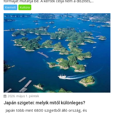
formáját mutatja be. A kertek célja nem a díszítés,...
Kiemelt
Kultúra
2026. május 1. péntek
Japán szigetei: melyik mitől különleges?
Japán több mint 6800 szigetből álló ország, és