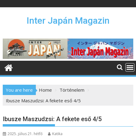
S
k
i
Inter Japán Magazin
p
t
o
c
o
n
t
e
n
You are here
Home
Történelem
t
Ibusze Maszudzsi: A fekete eső 4/5
Ibusze Maszudzsi: A fekete eső 4/5
2025. július 21. hétfő
Katika