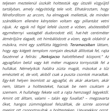
teljesen meztelenül úszkált holttestük egy útszéli vízgyűjtő
tartályban, amely négyötödig tele volt. Elhatároztam, hogy
félrefordítom az arcom, ha elmegyek mellettük, de minden
szándékom ellenére kénytelen voltam egy pillantást vetni
rájuk. Az egyik nő fejjel lefelé úszott a vízben, alsótestéből
egyméternyi vastagbél dudorodott elő, hat-hét centiméter
átmérőjűre dagadt, ott himbálódzott a vízen, egyik oldalról a
másikra, mint egy szélfútta léggömb.
Teramacsiban
láttam,
hogy egy kiégett templom romjain deszkát állítottak fel, rajta
faszénnel a felírás: „
Nekojacso
halottfelvevő központ.” Az
agyagfalon belül vagy két méter magasra tornyozták fel a
hullákat. Némelyikük halálra zúzta magát, másokat a tűz
emésztett el, de volt, akiből csak a puszta csontok maradtak.
Egy-két helyen leomlott az agyagfal, és akár akartam, akár
nem, láttam a holttesteket, hacsak be nem csuktam a
szemem. A hullahegy fekete volt a rajta hemzsegő legyektől.
Amint ott álltam, valami – talán egy fuvallat? – megzavarta
őket, hangos zümmögéssel felszálltak, de szinte azonnal
megint ott csoportosultak a holttesteken. Ugyanekkor orrot,