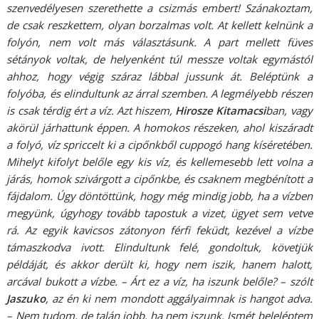
szenvedélyesen szerethette a csizmás embert! Szánakoztam,
de csak reszkettem, olyan borzalmas volt. At kellett kelnünk a
folyón, nem volt más választásunk. A part mellett füves
sétányok voltak, de helyenként túl messze voltak egymástól
ahhoz, hogy végig száraz lábbal jussunk át. Beléptünk a
folyóba, és elindultunk az árral szemben. A legmélyebb részen
is csak térdig ért a víz. Azt hiszem,
Hirosze
Kitamacsi
ban, vagy
akörül járhattunk éppen. A homokos részeken, ahol kiszáradt
a folyó, víz spriccelt ki a cipőnkből cuppogó hang kíséretében.
Mihelyt kifolyt belőle egy kis víz, és kellemesebb lett volna a
járás, homok szivárgott a cipőnkbe, és csaknem megbénított a
fájdalom. Úgy döntöttünk, hogy még mindig jobb, ha a vízben
megyünk, úgyhogy tovább tapostuk a vizet, ügyet sem vetve
rá. Az egyik kavicsos zátonyon férfi feküdt, kezével a vízbe
támaszkodva ivott. Elindultunk felé, gondoltuk, követjük
példáját, és akkor derült ki, hogy nem iszik, hanem halott,
arcával bukott a vízbe. – Árt ez a víz, ha iszunk belőle? – szólt
Jaszuko
, az én ki nem mondott aggályaimnak is hangot adva.
– Nem tudom, de talán jobb, ha nem iszunk. Ismét beleléptem