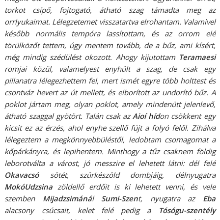
torkot csípő, fojtogató, átható szag támadta meg az
orrlyukaimat. Lélegzetemet visszatartva elrohantam. Valamivel
később normális tempóra lassítottam, és az orrom elé
törülközőt tettem, úgy mentem tovább, de a bűz, ami kísért,
még mindig szédülést okozott. Ahogy kijutottam
Teramaesi
romjai közül, valamelyest enyhült a szag, de csak egy
pillanatra lélegezhettem fel, mert ismét egyre több holttest és
csontváz hevert az út mellett, és elborított az undorító bűz. A
poklot jártam meg, olyan poklot, amely mindenütt jelenlevő,
átható szaggal gyötört. Talán csak az
Aioí híd
on csökkent egy
kicsit ez az érzés, ahol enyhe szellő fújt a folyó felől. Zihálva
lélegeztem a megkönnyebbüléstől, ledobtam csomagomat a
kőpárkányra, és lepihentem. Minthogy a tűz csaknem földig
leborotválta a várost, jó messzire el lehetett látni: dél felé
Okavacsó
sötét, szürkészöld dombjáig, délnyugatra
MokóUdzsina
zöldellő erdőit is ki lehetett venni, és vele
szemben
Mijadzsimáná
l
Sumi-Szen
t, nyugatra az
Eba
alacsony csúcsait, kelet felé pedig a
Tósógu-szentély