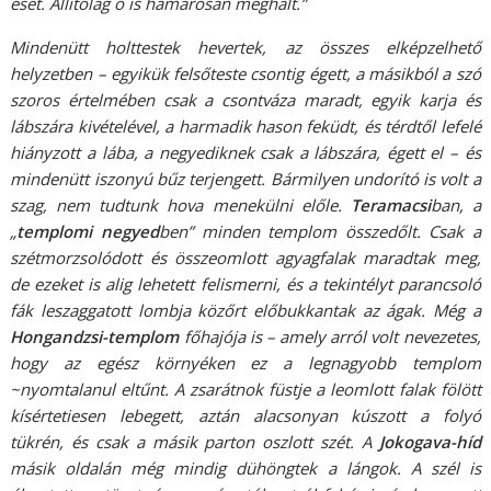
eset. Állítólag ő is hamarosan meghalt.”
Mindenütt holttestek hevertek, az összes elképzelhető
helyzetben – egyikük felsőteste csontig égett, a másikból a szó
szoros értelmében csak a csontváza maradt, egyik karja és
lábszára kivételével, a harmadik hason feküdt, és térdtől lefelé
hiányzott a lába, a negyediknek csak a lábszára, égett el – és
mindenütt iszonyú bűz terjengett. Bármilyen undorító is volt a
szag, nem tudtunk hova menekülni előle.
Teramacsi
ban, a
„
templomi negyed
ben” minden templom összedőlt. Csak a
szétmorzsolódott és összeomlott agyagfalak maradtak meg,
de ezeket is alig lehetett felismerni, és a tekintélyt parancsoló
fák leszaggatott lombja közőrt előbukkantak az ágak. Még a
Hongandzsi-templom
főhajója is – amely arról volt nevezetes,
hogy az egész környéken ez a legnagyobb templom
~nyomtalanul eltűnt. A zsarátnok füstje a leomlott falak fölött
kísértetiesen lebegett, aztán alacsonyan kúszott a folyó
tükrén, és csak a másik parton oszlott szét. A
Jokogava-híd
másik oldalán még mindig dühöngtek a lángok. A szél is