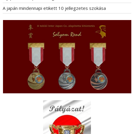
A japán mindennapi etikett 10 jellegzetes szokása