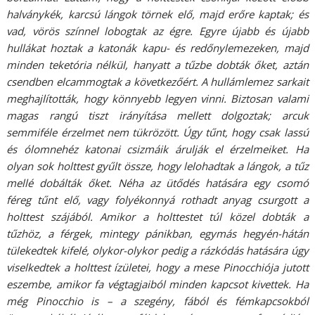
halványkék, karcsú lángok törnek elő, majd erőre kaptak; és
vad, vörös színnel lobogtak az égre. Egyre újabb és újabb
hullákat hoztak a katonák kapu- és redőnylemezeken, majd
minden teketória nélkül, hanyatt a tűzbe dobták őket, aztán
csendben elcammogtak a következőért. A hullámlemez sarkait
meghajlították, hogy könnyebb legyen vinni. Biztosan valami
magas rangú tiszt irányítása mellett dolgoztak; arcuk
semmiféle érzelmet nem tükrözött. Úgy tűnt, hogy csak lassú
és ólomnehéz katonai csizmáik árulják el érzelmeiket. Ha
olyan sok holttest gyűlt össze, hogy lelohadtak a lángok, a tűz
mellé dobálták őket. Néha az ütődés hatására egy csomó
féreg tűnt elő, vagy folyékonnyá rothadt anyag csurgott a
holttest szájából. Amikor a holttestet túl közel dobták a
tűzhöz, a férgek, mintegy pánikban, egymás hegyén-hátán
tülekedtek kifelé, olykor-olykor pedig a rázkódás hatására úgy
viselkedtek a holttest ízületei, hogy a mese Pinocchiója jutott
eszembe, amikor fa végtagjaiból minden kapcsot kivettek. Ha
még Pinocchio is – a szegény, fából és fémkapcsokból