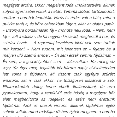
megégett arcára. Ekkor megjelent
Joda
unokatestvére, akinek
súlyos égési sebei voltak a hátán.
Temmacsó
ban tartózkodott,
amikor a bombát ledobták. Vörös és érdes volt a háta, mint a
pulyka taréj a, és bőre cafatokban lógott, akár az olajos papír.
– Bizonyára borzalmasan fáj – mondta neki
Joda
. – Nem, nem
fáj – volt a válasz -, de ha nagyon kiszárad, megfeszül a hús, és
szúrást érzek. – A repceolaj-kezelésen kívül vele sem tudtak
mit kezdeni. – Nem tudom, mit jelentsen ez – fejezte be a
mélyen ülő szemű ember. – Én sem érzek semmi fájdalmat. –
Én sem, a legcsekélyebbet sem – válaszoltam. Ha meleg víz
vagy tűz éget meg, legalább két-három napig elviselhetetlen
lett volna a fájdalom. Mi viszont csak egyfajta szúrást
éreztünk, azt is csak akkor, ha túlságosan kiszáradt a seb.
Elhamarkodott dolog lenne ebből általánosítani, de arra
gyanakodtam, hogy a rendkívül erős hőség a megégett bőr
alatt megbénította az idegeket, és ezért nem éreztünk
fájdalmat. Azok az utasok viszont, akiknek fájdalmas égési
sebeik voltak, mind másfajta tűzben égtek meg,nem a bomba