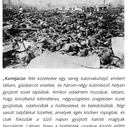
„Kamijacso
felé közeledve egy sereg katonakülsejű embert
láttam, gázálarcot viseltek, és három-négy különböző helyen
gyújtott tüzet tápláltak. Amikor odaértem hozzájuk, láttam,
hogy körülbelül kétméteres, négyszögletes üregekben tüzet
gyújtottak, odahordták a holttesteket, és beledobálták. Régi
vasúti talpfákkal tüzeltek, amelyek égés közben ropogtak, és
csak fokozták a tűző napon gyújtott halotti máglyák
borzalmát. Láttam, hogy a holttestek csonkjai között előbb