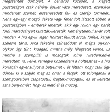
megszentelt dombjait. A belváros közepén, a kiégett
pusztaságon csak néhány épület váza meredezett, ezenkívül
mindenütt szemét, elszenesedett fal- és cserép törmelék.
Néha egy-egy mozgó, fekete vagy fehér folt látszott ebben a
pusztaságban – emberek lehettek, akik egy rokon, egy barát
földi maradványait kutatták-keresték. Reménytelenül sivár volt
minden. A híd egyik végén holttest feküdt arccal fölfelé, karjai
szélesre tárva. Arca feketére színeződött el, mégis olykor-
olykor úgy tűnt, kidagad, mintha mély lélegzetet venne. És
mintha a szempillái is mozogtak volna. Hitetlenkedve
meredtem rá. Félve, remegve közeledtem a holttesthez – a híd
korlátján egyensúlyozva batyumat -, és láttam, hogy csak úgy
dőlnek ki a száján meg az orrán a férgek, ott tolonganak a
szemgödreiben csapatostul, ízegtek-mozogtak, és ez keltette
azt a benyomást, hogy az illető él és mozog.