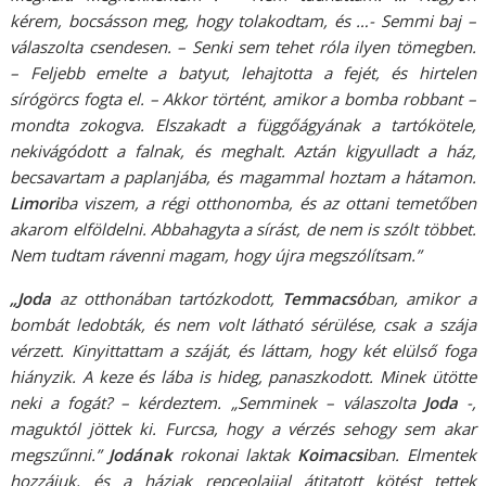
kérem, bocsásson meg, hogy tolakodtam, és …- Semmi baj –
válaszolta csendesen. – Senki sem tehet róla ilyen tömegben.
– Feljebb emelte a batyut, lehajtotta a fejét, és hirtelen
sírógörcs fogta el. – Akkor történt, amikor a bomba robbant –
mondta zokogva. Elszakadt a függőágyának a tartókötele,
nekivágódott a falnak, és meghalt. Aztán kigyulladt a ház,
becsavartam a paplanjába, és magammal hoztam a hátamon.
Limori
ba viszem, a régi otthonomba, és az ottani temetőben
akarom elföldelni. Abbahagyta a sírást, de nem is szólt többet.
Nem tudtam rávenni magam, hogy újra megszólítsam.”
„Joda
az otthonában tartózkodott,
Temmacsó
ban, amikor a
bombát ledobták, és nem volt látható sérülése, csak a szája
vérzett. Kinyittattam a száját, és láttam, hogy két elülső foga
hiányzik. A keze és lába is hideg, panaszkodott. Minek ütötte
neki a fogát? – kérdeztem. „Semminek – válaszolta
Joda
-,
maguktól jöttek ki. Furcsa, hogy a vérzés sehogy sem akar
megszűnni.”
Jodának
rokonai laktak
Koimacsi
ban. Elmentek
hozzájuk, és a háziak repceolajjal átitatott kötést tettek