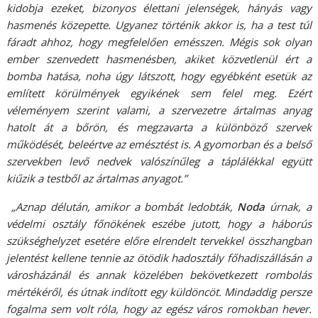
kidobja ezeket, bizonyos élettani jelenségek, hányás vagy
hasmenés közepette. Ugyanez történik akkor is, ha a test túl
fáradt ahhoz, hogy megfelelően emésszen. Mégis sok olyan
ember szenvedett hasmenésben, akiket közvetlenül ért a
bomba hatása, noha úgy látszott, hogy egyébként esetük az
említett körülmények egyikének sem felel meg. Ezért
véleményem szerint valami, a szervezetre ártalmas anyag
hatolt át a bőrön, és megzavarta a különböző szervek
működését, beleértve az emésztést is. A gyomorban és a belső
szervekben levő nedvek valószínűleg a táplálékkal együtt
kiűzik a testből az ártalmas anyagot.”
„Aznap délután, amikor a bombát ledobták,
Noda
úrnak, a
védelmi osztály főnökének eszébe jutott, hogy a háborús
szükséghelyzet esetére előre elrendelt tervekkel összhangban
jelentést kellene tennie az ötödik hadosztály főhadiszállásán a
városházánál és annak közelében bekövetkezett rombolás
mértékéről, és útnak indított egy küldöncöt. Mindaddig persze
fogalma sem volt róla, hogy az egész város romokban hever.