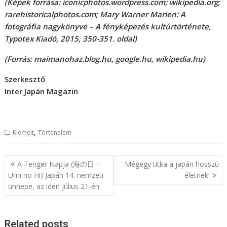
(Képek forrása: iconicphotos.wordpress.com; wikipedia.org;
rarehistoricalphotos.com; Mary Warner Marien: A
fotográfia nagykönyve – A fényképezés kultúrtörténete,
Typotex Kiadó, 2015, 350-351. oldal)
(Forrás: maimanohaz.blog.hu, google.hu, wikipedia.hu)
Szerkesztő
Inter Japán Magazin
,
Kiemelt
Történelem
B
A Tenger Napja (海の日 –
Mégegy titka a japán hosszú
e
Umi no Hi) Japán 14. nemzeti
életnek!
ünnepe, az idén július 21-én
j
e
g
Related posts