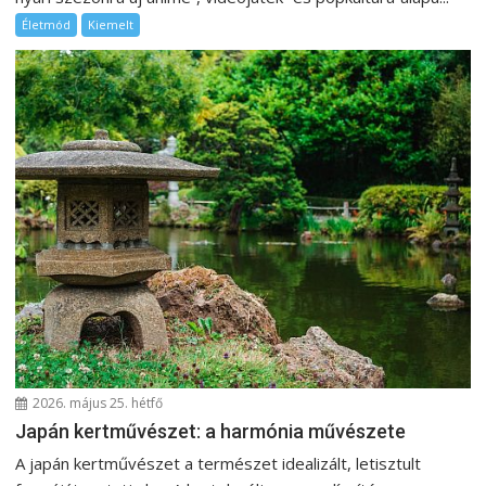
Életmód
Kiemelt
2026. május 25. hétfő
Japán kertművészet: a harmónia művészete
A japán kertművészet a természet idealizált, letisztult