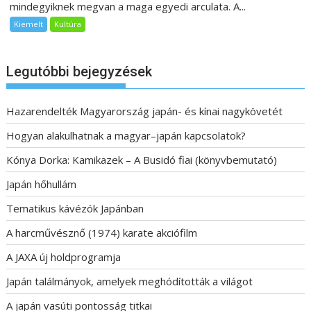
mindegyiknek megvan a maga egyedi arculata. A...
Kiemelt
Kultúra
Legutóbbi bejegyzések
Hazarendelték Magyarország japán- és kínai nagykövetét
Hogyan alakulhatnak a magyar–japán kapcsolatok?
Kónya Dorka: Kamikazek – A Busidó fiai (könyvbemutató)
Japán hőhullám
Tematikus kávézók Japánban
A harcművésznő (1974) karate akciófilm
A JAXA új holdprogramja
Japán találmányok, amelyek meghódították a világot
A japán vasúti pontosság titkai