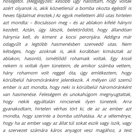
hőségétől. (Megjegyzés: később úgy hallottam, hogy voltak
azért olyanok is, akik közvetlenül a bomba okozta égéstől is
heves fájdalmat éreztek.) Az egyik mellettem álló utas hirtelen
azt mondta: – Bocsásson meg – és az ablakon kifelé hányni
kezdett. Aztán, úgy látszik, beletörődött, hogy állandóan
hánynia kell, és kiment a kocsi peronjára. Addigra már
odagyűlt a legtöbb hasmenésben szenvedő utas. Nem
kétséges, hogy azoknak is, akik korábban kimásztak az
ablakon, hasonló, ismétlődő rohamaik voltak. Egy kissé
nekem is voltak ilyen tüneteim, de amikor számba vettem,
hány rohamom volt reggel óta, úgy emlékeztem, hogy
körülbelül háromóránként jelentkezik. A mélyen ülő szemű
ember is azt mondta, hogy neki is körülbelül háromóránként
van hasmenése. Feleségem és unokahúgom megnyugtattak,
hogy nekik egyáltalán nincsenek ilyen tüneteik. Arra
gyanakodtam, hirtelen vérhas tört ki, de az az ember azt
mondta, hogy szerinte a bomba utóhatása. Az a véleménye,
hogy ha az ember vagy az állat túl sokat eszik vagy iszik, vagy
a szervezet számára káros anyagot vesz magához, a test