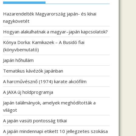
Hazarendelték Magyarország japán- és kínai
nagykövetét
Hogyan alakulhatnak a magyar–japán kapcsolatok?
Kónya Dorka: Kamikazek – A Busidó fiai
(könyvbemutató)
Japán hőhullám
Tematikus kávézók Japánban
A harcművésznő (1974) karate akciófilm
A JAXA új holdprogramja
Japán találmányok, amelyek meghódították a
világot
A japán vasúti pontosság titkai
A japán mindennapi etikett 10 jellegzetes szokása