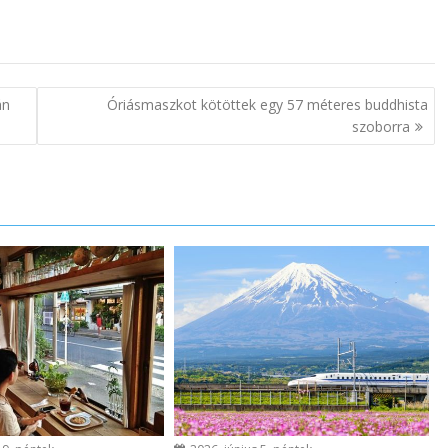
án
Óriásmaszkot kötöttek egy 57 méteres buddhista
szoborra