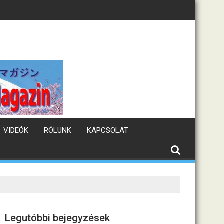
Tematikus kávézók Japánba
VIDEÓK
RÓLUNK
KAPCSOLAT
Legutóbbi bejegyzések