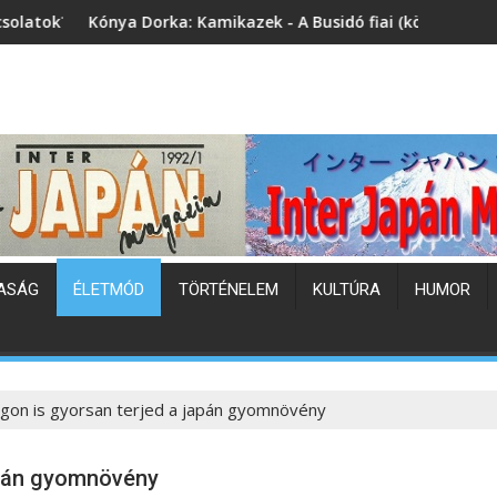
a: Kamikazek - A Busidó fiai (könyvbemutató)
Japán hőhullám
ASÁG
ÉLETMÓD
TÖRTÉNELEM
KULTÚRA
HUMOR
on is gyorsan terjed a japán gyomnövény
apán gyomnövény