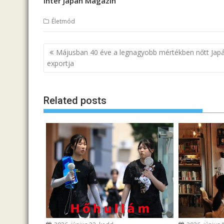
Inter Japán Magazin
Életmód
B
Májusban 40 éve a legnagyobb mértékben nőtt Jap
e
exportja
j
e
Related posts
g
y
z
é
s
n
a
v
i
g