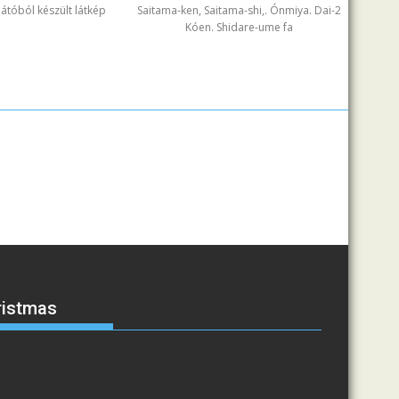
ilátóból készült látkép
Saitama-ken, Saitama-shi,. Ónmiya. Dai-2
Kóen. Shidare-ume fa
ristmas