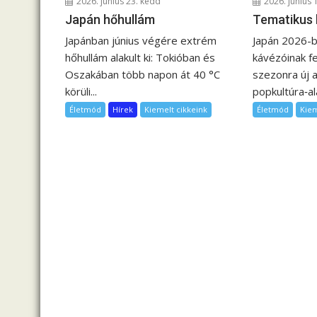
2026. június 23. kedd
2026. június 
á
Japán hőhullám
Tematikus
c
Japánban június végére extrém
Japán 2026-ba
i
hőhullám alakult ki: Tokióban és
kávézóinak fe
ó
Oszakában több napon át 40 °C
szezonra új a
körüli...
popkultúra‑ala
Életmód
Hírek
Kiemelt cikkeink
Életmód
Kie