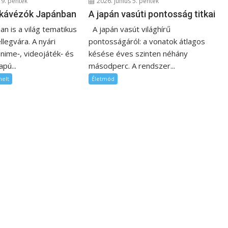
19. péntek
2026. június 5. péntek
 kávézók Japánban
A japán vasúti pontosság titkai
n is a világ tematikus
A japán vasút világhírű
llegvára. A nyári
pontosságáról: a vonatok átlagos
nime‑, videojáték‑ és
késése éves szinten néhány
pú...
másodperc. A rendszer...
melt
Életmód