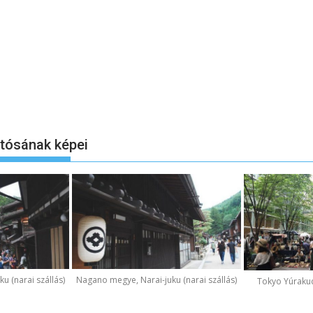
otósának képei
u (narai szállás)
Nagano megye, Narai-juku (narai szállás)
Tokyo Yúraku