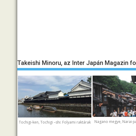
Takeishi Minoru, az Inter Japán Magazin f
Nagano megye, Narai-juk
Tochigi-ken, Tochigi –shi: Folyami raktárak