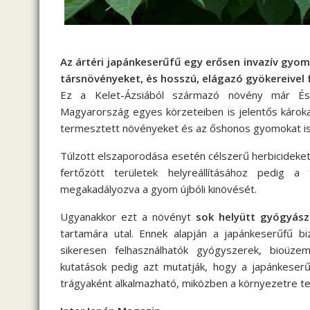
Az ártéri japánkeserűfű egy erősen invazív gyo
társnövényeket, és hosszú, elágazó gyökereivel f
Ez a Kelet-Ázsiából származó növény már Észa
Magyarország egyes körzeteiben is jelentős károk
termesztett növényeket és az őshonos gyomokat is 
Túlzott elszaporodása esetén célszerű herbicideket
fertőzött területek helyreállításához pedig a
megakadályozva a gyom újbóli kinövését.
Ugyanakkor ezt a növényt
sok helyütt gyógyásza
tartamára utal. Ennek alapján a japánkeserűfű b
sikeresen felhasználhatók gyógyszerek, bioüzema
kutatások pedig azt mutatják, hogy a japánkeser
trágyaként alkalmazható, miközben a környezetre tel