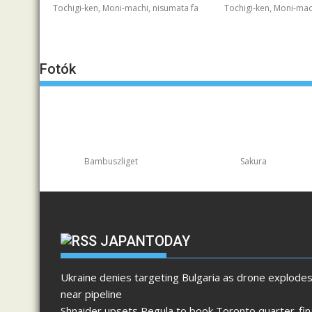
Tochigi-ken, Moni-machi, nisumata fa
Tochigi-ken, Moni-mac
Fotók
Bambuszliget
Sakura
JAPANTODAY
Ukraine denies targeting Bulgaria as drone explode
near pipeline
Shnaider upsets Pegula to book Toronto quarter-fin