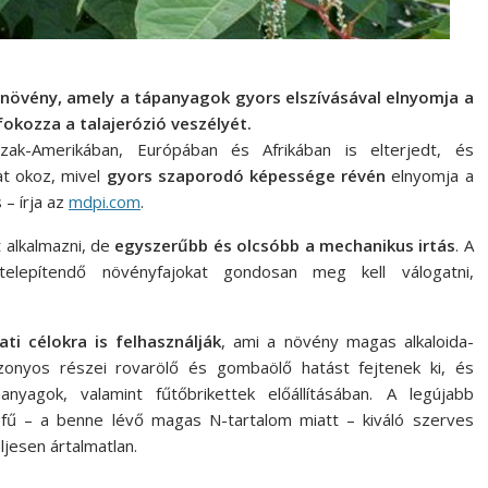
mnövény, amely a tápanyagok gyors elszívásával elnyomja a
okozza a talajerózió veszélyét.
k-Amerikában, Európában és Afrikában is elterjedt, és
at okoz, mivel
gyors szaporodó képessége révén
elnyomja a
– írja az
mdpi.com
.
 alkalmazni, de
egyszerűbb és olcsóbb a mechanikus irtás
. A
 telepítendő növényfajokat gondosan meg kell válogatni,
ti célokra is felhasználják
, ami a növény magas alkaloida-
izonyos részei rovarölő és gombaölő hatást fejtenek ki, és
nyagok, valamint fűtőbrikettek előállításában. A legújabb
űfű – a benne lévő magas N-tartalom miatt – kiváló szerves
jesen ártalmatlan.