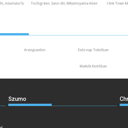
hi, nisumata fa
Tochigi-ken, Sano-shi, Mikamoyama-kóen
I-link Town k
Aranypavilon
Esős nap Tokióban
Maikók Kiotóban
Szumo
Ch
s
al