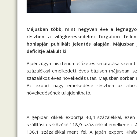
Májusban több, mint negyven éve a legnagyob
részben a világkereskedelmi forgalom felle
honlapján publikált jelentés alapján. Májusba
deficitje alakult ki.
A pénzügyminisztérium előzetes kimutatása szerint 
százalékkal emelkedett éves bázison májusban, sz
százalékos éves növekedés után. Májusban sorban a
Az export nagy emelkedése részben az alacson
növekedésének tulajdonítható.
A gépipari cikkek exportja 40,4 százalékkal, ezen
szállítási eszközöké 118,9 százalékkal emelkedett.
138,1 százalékkal ment fel. A japán export Kínáb