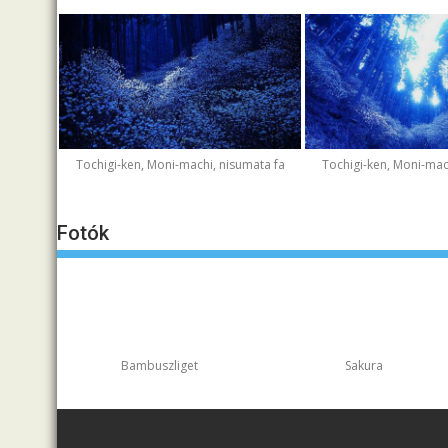
Tochigi-ken, Moni-machi, nisumata fa
Tochigi-ken, Moni-mac
Fotók
Bambuszliget
Sakura