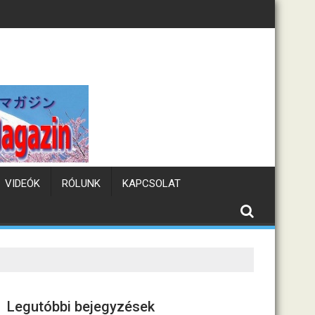
Tematikus kávézók Japánban
VIDEÓK
RÓLUNK
KAPCSOLAT
Legutóbbi bejegyzések