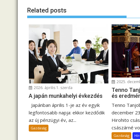
j
Related posts
e
g
y
z
é
s
n
a
v
2025. decemb
i
2026. április 1. szerda
Tenno Tanjo
g
és eredmén
A japán munkahelyi évkezdés
á
Tenno Tanjob
Japánban április 1-je az év egyik
c
december 23-
legfontosabb napja: ekkor kezdődik
i
Hirohito csá
az új pénzügyi év, az...
ó
császárné volt
Gazdaság
Gazdaság
Hír