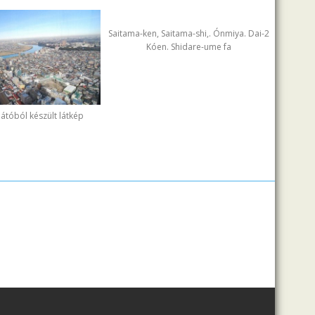
Saitama-ken, Saitama-shi,. Ónmiya. Dai-2
Kóen. Shidare-ume fa
ilátóból készült látkép