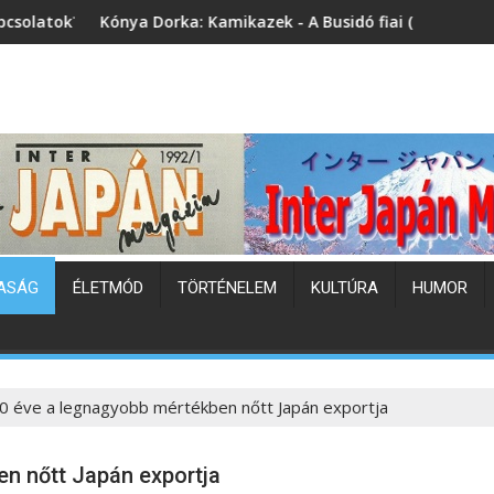
 Kamikazek - A Busidó fiai (könyvbemutató)
Japán hőhullám
ASÁG
ÉLETMÓD
TÖRTÉNELEM
KULTÚRA
HUMOR
0 éve a legnagyobb mértékben nőtt Japán exportja
n nőtt Japán exportja