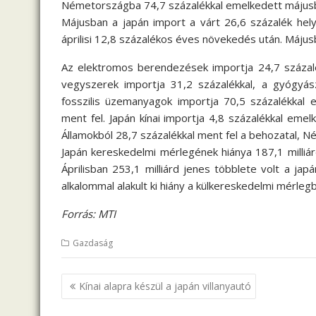
Németországba 74,7 százalékkal emelkedett májusb
Májusban a japán import a várt 26,6 százalék hely
áprilisi 12,8 százalékos éves növekedés után. Máju
Az elektromos berendezések importja 24,7 százalé
vegyszerek importja 31,2 százalékkal, a gyógyász
fosszilis üzemanyagok importja 70,5 százalékkal e
ment fel. Japán kínai importja 4,8 százalékkal em
Államokból 28,7 százalékkal ment fel a behozatal, N
Japán kereskedelmi mérlegének hiánya 187,1 milliárd
Áprilisban 253,1 milliárd jenes többlete volt a j
alkalommal alakult ki hiány a külkereskedelmi mérleg
Forrás: MTI
Gazdaság
B
Kínai alapra készül a japán villanyautó
e