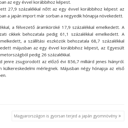
an az egy évvel korábbihoz képest.
ett 27,9 százalékkal nőtt az egy évvel korábbihoz képest az
sban a japán import már sorban a negyedik hónapja növekedett.
kkal, a félvezető áramköröké 17,9 százalékkal emelkedett. A
ati cikkek behozatala pedig 61,1 százalékkal emelkedett. A
melkedett, a szállítási eszközök behozatala 68,7 százalékkal
elkedett májusban az egy évvel korábbihoz képest, az Egyesült
émetországból pedig 26 százalékkal.
 jenre zsugorodott az előző évi 856,7 milliárd jenes hiányról.
apán külkereskedelmi mérlegnek. Májusban négy hónapja az első
ben.
Magyarországon is gyorsan terjed a japán gyomnövény