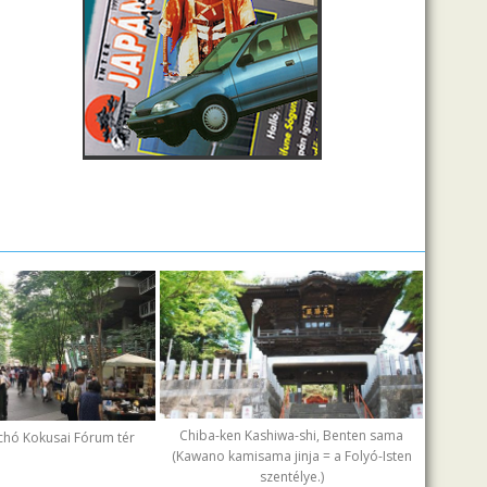
Chiba-ken Kashiwa-shi, Benten sama
chó Kokusai Fórum tér
(Kawano kamisama jinja = a Folyó-Isten
szentélye.)