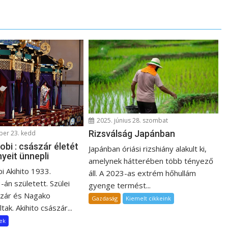
2025. június 28. szombat
Rizsválság Japánban
er 23. kedd
bi : császár életét
Japánban óriási rizshiány alakult ki,
yeit ünnepli
amelynek hátterében több tényező
i Akihito 1933.
áll. A 2023-as extrém hőhullám
án született. Szülei
gyenge termést...
szár és Nagako
Gazdaság
Kiemelt cikkeink
ak. Akihito császár...
ek