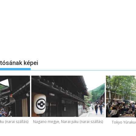
otósának képei
u (narai szállás)
Nagano megye, Narai-juku (narai szállás)
Tokyo Yúraku