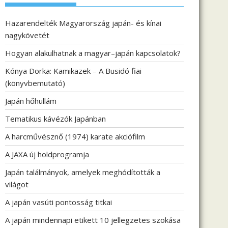
Hazarendelték Magyarország japán- és kínai
nagykövetét
Hogyan alakulhatnak a magyar–japán kapcsolatok?
Kónya Dorka: Kamikazek – A Busidó fiai
(könyvbemutató)
Japán hőhullám
Tematikus kávézók Japánban
A harcművésznő (1974) karate akciófilm
A JAXA új holdprogramja
Japán találmányok, amelyek meghódították a
világot
A japán vasúti pontosság titkai
A japán mindennapi etikett 10 jellegzetes szokása