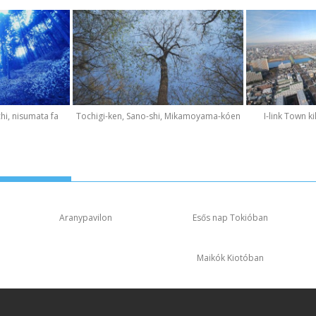
hi, nisumata fa
Tochigi-ken, Sano-shi, Mikamoyama-kóen
I-link Town k
Aranypavilon
Esős nap Tokióban
Maikók Kiotóban