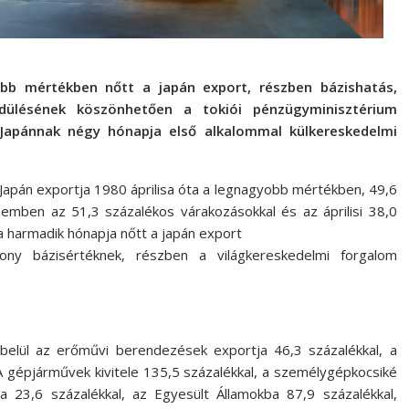
b mértékben nőtt a japán export, részben bázishatás,
ndülésének köszönhetően a tokiói pénzügyminisztérium
n Japánnak négy hónapja első alkalommal külkereskedelmi
Japán exportja 1980 áprilisa óta a legnagyobb mértékben, 49,6
emben az 51,3 százalékos várakozásokkal és az áprilisi 38,0
 harmadik hónapja nőtt a japán export
y bázisértéknek, részben a világkereskedelmi forgalom
 belül az erőművi berendezések exportja 46,3 százalékkal, a
 A gépjárművek kivitele 135,5 százalékkal, a személygépkocsiké
a 23,6 százalékkal, az Egyesült Államokba 87,9 százalékkal,