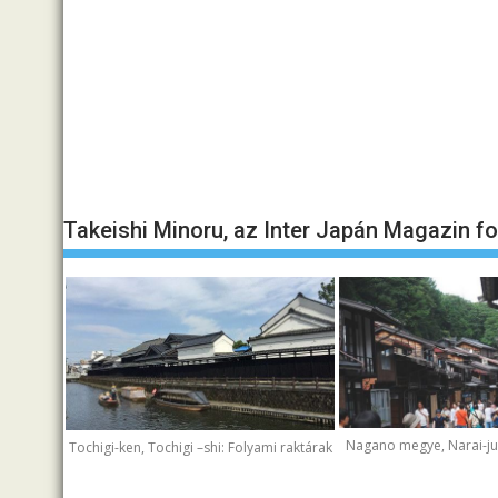
Takeishi Minoru, az Inter Japán Magazin f
Nagano megye, Narai-juk
Tochigi-ken, Tochigi –shi: Folyami raktárak