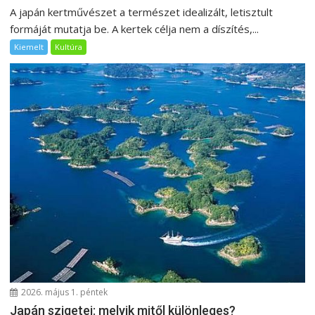
A japán kertművészet a természet idealizált, letisztult
formáját mutatja be. A kertek célja nem a díszítés,...
Kiemelt
Kultúra
2026. május 1. péntek
Japán szigetei: melyik mitől különleges?