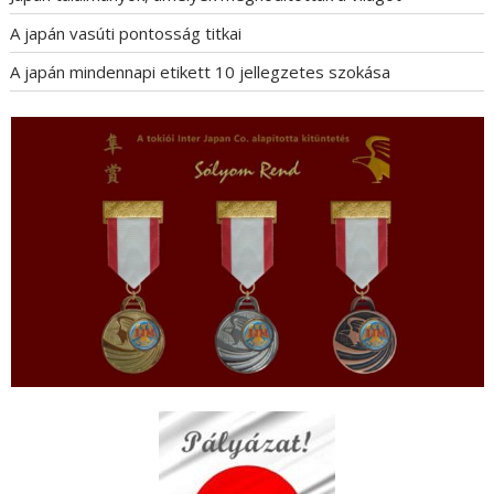
A japán vasúti pontosság titkai
A japán mindennapi etikett 10 jellegzetes szokása