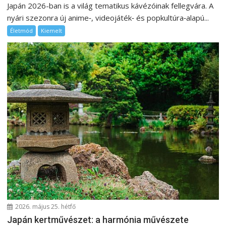
Japán 2026-ban is a világ tematikus kávézóinak fellegvára. A
nyári szezonra új anime‑, videojáték‑ és popkultúra‑alapú...
Életmód
Kiemelt
2026. május 25. hétfő
Japán kertművészet: a harmónia művészete