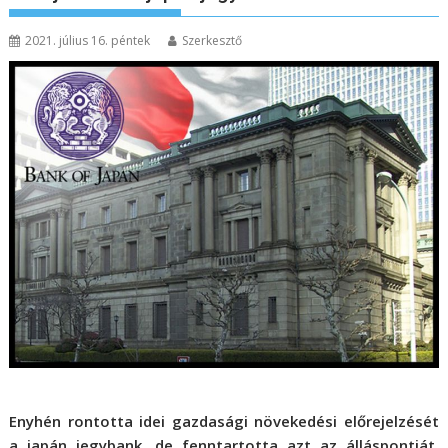
2021. július 16. péntek
Szerkesztő
Enyhén rontotta idei gazdasági növekedési előrejelzését
a japán jegybank, de fenntartotta azt az álláspontját,