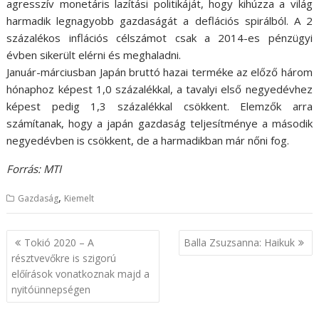
agresszív monetáris lazítási politikáját, hogy kihúzza a világ
harmadik legnagyobb gazdaságát a deflációs spirálból. A 2
százalékos inflációs célszámot csak a 2014-es pénzügyi
évben sikerült elérni és meghaladni.
Január-márciusban Japán bruttó hazai terméke az előző három
hónaphoz képest 1,0 százalékkal, a tavalyi első negyedévhez
képest pedig 1,3 százalékkal csökkent. Elemzők arra
számítanak, hogy a japán gazdaság teljesítménye a második
negyedévben is csökkent, de a harmadikban már nőni fog.
Forrás: MTI
,
Gazdaság
Kiemelt
B
Tokió 2020 – A
Balla Zsuzsanna: Haikuk
e
résztvevőkre is szigorú
előírások vonatkoznak majd a
j
nyitóünnepségen
e
g