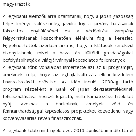
magyarázták.
A jegybanki elemzők arra számítanak, hogy a japán gazdaság
teljesítménye valószínűleg javulni fog a járvány hatásainak
fokozatos enyhülésével és a védőoltási kampány
felgyorsításának köszönhetően élénkülni fog a kereslet.
Figyelmeztettek azonban arra is, hogy a kilátások rendkívül
bizonytalanok, mivel a hazai és külföldi gazdaságokat
befolyásolhatják a világjárvánnyal kapcsolatos fejlemények.
A jegybank főbb vonalaiban ismertette azt az új programját,
amelynek célja, hogy az éghajlatváltozás elleni küzdelem
finanszírozását erősítse. Az idén induló, 2030-ig tartó
program részeként a Bank of Japan devizatartalékainak
felhasználásával hosszú lejáratú, nulla kamatozású hiteleket
nyújt azoknak a bankoknak, amelyek zöld és
fenntarthatósággal kapcsolatos projekteket közvetlenül vagy
kötvényvásárlás révén finanszíroznak.
A jegybank több mint nyolc éve, 2013 áprilisában indította el