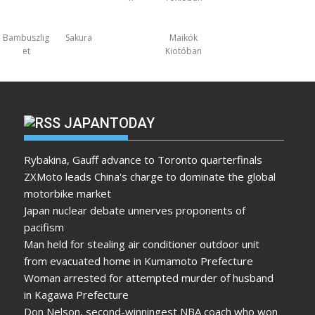
Bambuszlig
Sakura
Maikók
et
Kiotóban
JAPANTODAY
Rybakina, Gauff advance to Toronto quarterfinals
ZXMoto leads China's charge to dominate the global
motorbike market
Japan nuclear debate unnerves proponents of
pacifism
Man held for stealing air conditioner outdoor unit
from evacuated home in Kumamoto Prefecture
Woman arrested for attempted murder of husband
in Kagawa Prefecture
Don Nelson, second-winningest NBA coach who won