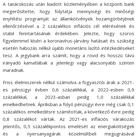
A tanácskozás után kiadott közleményében a központi bank
megerősítette, hogy folytatja mennyiségi és minőségi
enyhítési programját az államkötvények hozamgörbéjének
ellenőrzésével a 2 százalékos inflációs cél elérésének és
stabil fenntartásának érdekében. Jelezte, hogy szoros
figyelemmel kíséri a koronavírus-járvány hatásait és szükség
esetén habozás nélkül újabb monetáris lazító intézkedéseket
tesz. A jegybank arra számít, hogy a rövid és hosszú távú
irányadó kamatlábak a jelenlegi vagy alacsonyabb szinten
maradnak.
Friss élelmiszerek nélkül számolva a fogyasztói árak a 2021-
es pénzügyi évben 0,6 százalékkal, a 2022-esben 0,9
százalékkal, a 2023-asban pedig 1,0 százalékkal
emelkedhetnek. Áprilisban a folyó pénzügyi évre még csak 0,1
százalékos emelkedésre számítottak, a következő évre pedig
0,8 százalékot vártak. Az 2021-es inflációs várakozás
jelentős, 0,5 százalékpontos emelését az energiaköltségek
és a nyersanyagárak közelmúltbeli megugrásával