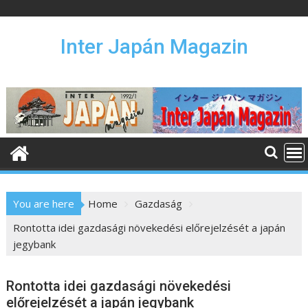
S
k
i
Inter Japán Magazin
p
t
o
c
o
n
t
e
n
You are here
Home
Gazdaság
t
Rontotta idei gazdasági növekedési előrejelzését a japán
jegybank
Rontotta idei gazdasági növekedési
előrejelzését a japán jegybank