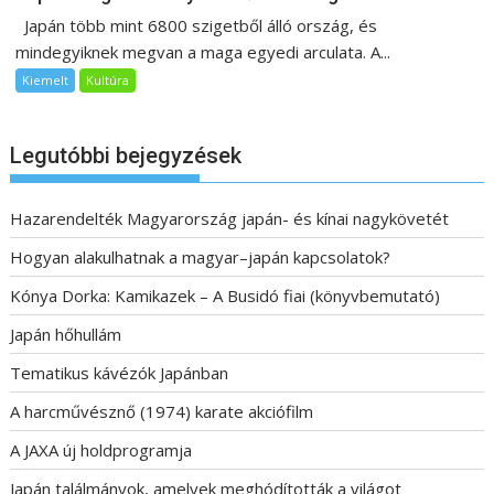
Japán több mint 6800 szigetből álló ország, és
mindegyiknek megvan a maga egyedi arculata. A...
Kiemelt
Kultúra
Legutóbbi bejegyzések
Hazarendelték Magyarország japán- és kínai nagykövetét
Hogyan alakulhatnak a magyar–japán kapcsolatok?
Kónya Dorka: Kamikazek – A Busidó fiai (könyvbemutató)
Japán hőhullám
Tematikus kávézók Japánban
A harcművésznő (1974) karate akciófilm
A JAXA új holdprogramja
Japán találmányok, amelyek meghódították a világot