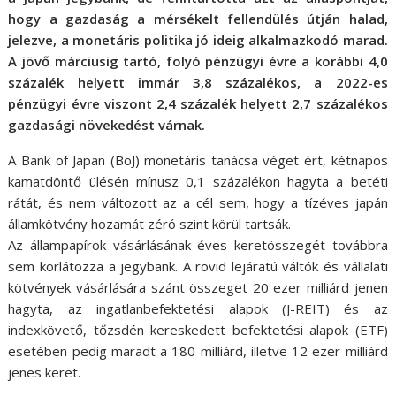
hogy a gazdaság a mérsékelt fellendülés útján halad,
jelezve, a monetáris politika jó ideig alkalmazkodó marad.
A jövő márciusig tartó, folyó pénzügyi évre a korábbi 4,0
százalék helyett immár 3,8 százalékos, a 2022-es
pénzügyi évre viszont 2,4 százalék helyett 2,7 százalékos
gazdasági növekedést várnak.
A Bank of Japan (BoJ) monetáris tanácsa véget ért, kétnapos
kamatdöntő ülésén mínusz 0,1 százalékon hagyta a betéti
rátát, és nem változott az a cél sem, hogy a tízéves japán
államkötvény hozamát zéró szint körül tartsák.
Az állampapírok vásárlásának éves keretösszegét továbbra
sem korlátozza a jegybank. A rövid lejáratú váltók és vállalati
kötvények vásárlására szánt összeget 20 ezer milliárd jenen
hagyta, az ingatlanbefektetési alapok (J-REIT) és az
indexkövető, tőzsdén kereskedett befektetési alapok (ETF)
esetében pedig maradt a 180 milliárd, illetve 12 ezer milliárd
jenes keret.