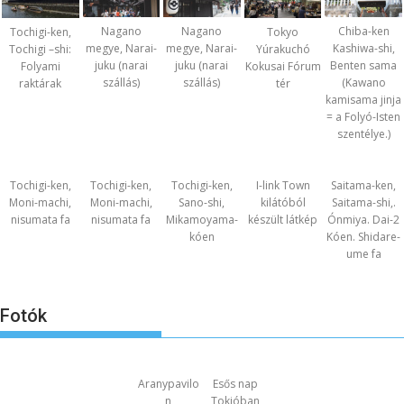
Nagano
Nagano
Chiba-ken
Tochigi-ken,
Tokyo
megye, Narai-
megye, Narai-
Kashiwa-shi,
Tochigi –shi:
Yúrakuchó
juku (narai
juku (narai
Benten sama
Folyami
Kokusai Fórum
szállás)
szállás)
(Kawano
raktárak
tér
kamisama jinja
= a Folyó-Isten
szentélye.)
Tochigi-ken,
Tochigi-ken,
Tochigi-ken,
I-link Town
Saitama-ken,
Moni-machi,
Moni-machi,
Sano-shi,
kilátóból
Saitama-shi,.
nisumata fa
nisumata fa
Mikamoyama-
készült látkép
Ónmiya. Dai-2
kóen
Kóen. Shidare-
ume fa
Fotók
Aranypavilo
Esős nap
n
Tokióban