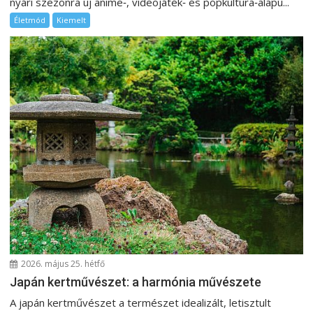
nyári szezonra új anime‑, videojáték‑ és popkultúra‑alapú...
Életmód
Kiemelt
2026. május 25. hétfő
Japán kertművészet: a harmónia művészete
A japán kertművészet a természet idealizált, letisztult