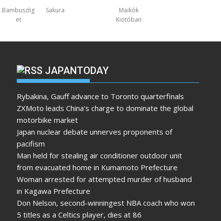
Bambuszlig
Sakura
Maikók
et
Kiotóban
JAPANTODAY
Rybakina, Gauff advance to Toronto quarterfinals
ZXMoto leads China's charge to dominate the global
motorbike market
Japan nuclear debate unnerves proponents of
pacifism
Man held for stealing air conditioner outdoor unit
from evacuated home in Kumamoto Prefecture
Woman arrested for attempted murder of husband
in Kagawa Prefecture
Don Nelson, second-winningest NBA coach who won
5 titles as a Celtics player, dies at 86