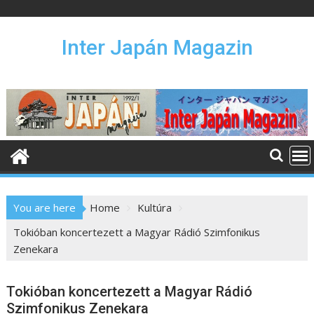
S
k
i
Inter Japán Magazin
p
t
o
c
o
n
t
e
n
You are here
Home
Kultúra
t
Tokióban koncertezett a Magyar Rádió Szimfonikus
Zenekara
Tokióban koncertezett a Magyar Rádió
Szimfonikus Zenekara