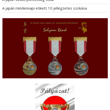
A japán mindennapi etikett 10 jellegzetes szokása