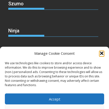
Szumo
Ninja
Manage Cookie Consent
Christmas
We use technologies like cookies to store and/or access device
information. We do this to improve browsing experience and to show
(non-) personalized ads. Consenting to these technologies will allow us
to process data such as browsing behavior or unique IDs on this site.
Not consenting or withdrawing consent, may adversely affect certain
Cake
features and functions.
Accept