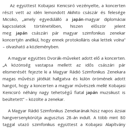
Az együttest Kobajasi Kenicsiró vezényelte, a koncerten
részt vett az idén lemondott Akihito császár és felesége
Micsiko, „amely egyedülálló a
japán
-magyar diplomáciai
kapcsolatok történetében, hiszen először jelent
meg
japán
császári pár magyar szimfonikus zenekar
koncertjén anélkül, hogy ennek protokolláris okai lettek volna”
– olvasható a közleményben.
A magyar együttes Dvorák-műveket adott elő a koncerten.
„A közönség vastapsa mellett az idős császári pár
elismerését fejezte ki a Magyar Rádió Szimfonikus Zenekara
magas művészi játékát hallgatva és külön örömének adott
hangot, hogy a koncerten a magyar művészek mellé Kobajasi
Kenicsiró néhány nagy tehetségű fiatal
japán
muzsikust is
beültetett” – közölte a zenekar.
A Magyar Rádió Szimfonikus Zenekarának húsz napos ázsiai
hangversenykörútja augusztus 28-án indult. A több mint 80
taggal utazó szimfonikus együttest a Kobajasi Alapítvány