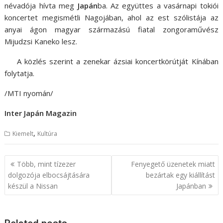
névadója hívta meg
Japán
ba. Az együttes a vasárnapi tokiói
koncertet megismétli Nagojában, ahol az est szólistája az
anyai ágon magyar származású fiatal zongoraművész
Mijudzsi Kaneko lesz.
A közlés szerint a zenekar ázsiai koncertkörútját Kínában
folytatja.
/MTI nyomán/
Inter Japán Magazin
,
Kiemelt
Kultúra
B
Több, mint tízezer
Fenyegető üzenetek miatt
e
dolgozója elbocsájtására
bezártak egy kiállítást
készül a Nissan
Japánban
j
e
g