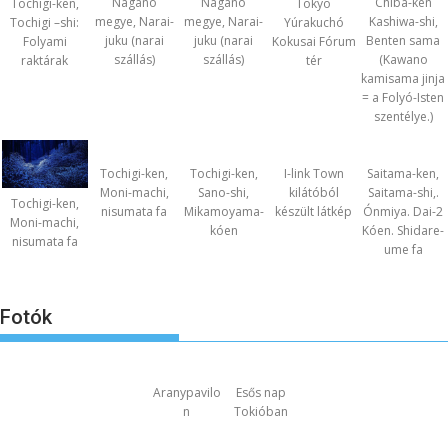
Nagano
Nagano
Chiba-ken
Tochigi-ken,
Tokyo
megye, Narai-
megye, Narai-
Kashiwa-shi,
Tochigi –shi:
Yúrakuchó
juku (narai
juku (narai
Benten sama
Folyami
Kokusai Fórum
szállás)
szállás)
(Kawano
raktárak
tér
kamisama jinja
= a Folyó-Isten
szentélye.)
Tochigi-ken,
Tochigi-ken,
I-link Town
Saitama-ken,
Moni-machi,
Sano-shi,
kilátóból
Saitama-shi,.
Tochigi-ken,
nisumata fa
Mikamoyama-
készült látkép
Ónmiya. Dai-2
Moni-machi,
kóen
Kóen. Shidare-
nisumata fa
ume fa
Fotók
Aranypavilo
Esős nap
n
Tokióban