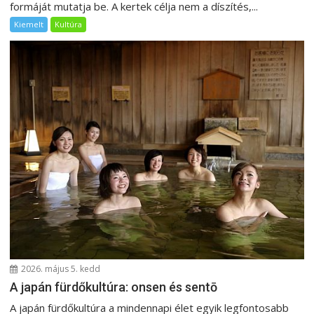
formáját mutatja be. A kertek célja nem a díszítés,...
Kiemelt
Kultúra
2026. május 5. kedd
A japán fürdőkultúra: onsen és sentō
A japán fürdőkultúra a mindennapi élet egyik legfontosabb