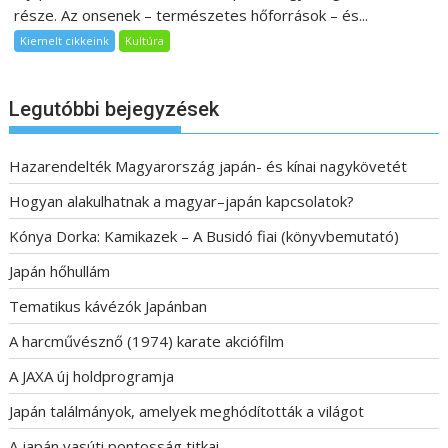
része. Az onsenek – természetes hőforrások – és...
Kiemelt cikkeink
Kultúra
Legutóbbi bejegyzések
Hazarendelték Magyarország japán- és kínai nagykövetét
Hogyan alakulhatnak a magyar–japán kapcsolatok?
Kónya Dorka: Kamikazek – A Busidó fiai (könyvbemutató)
Japán hőhullám
Tematikus kávézók Japánban
A harcművésznő (1974) karate akciófilm
A JAXA új holdprogramja
Japán találmányok, amelyek meghódították a világot
A japán vasúti pontosság titkai