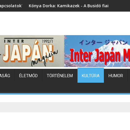
a: Kamikazek - A Busidó fiai (könyvbemutató)
Japán hőhullám
ASÁG
ÉLETMÓD
TÖRTÉNELEM
KULTÚRA
HUMOR