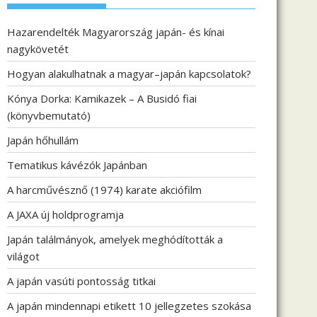
Hazarendelték Magyarország japán- és kínai
nagykövetét
Hogyan alakulhatnak a magyar–japán kapcsolatok?
Kónya Dorka: Kamikazek – A Busidó fiai
(könyvbemutató)
Japán hőhullám
Tematikus kávézók Japánban
A harcművésznő (1974) karate akciófilm
A JAXA új holdprogramja
Japán találmányok, amelyek meghódították a
világot
A japán vasúti pontosság titkai
A japán mindennapi etikett 10 jellegzetes szokása