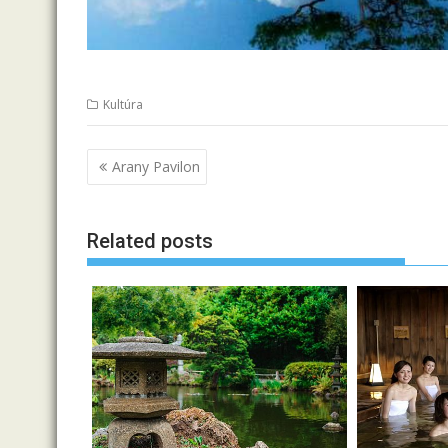
Kultúra
B
Arany Pavilon
e
j
Related posts
e
g
y
z
é
s
n
a