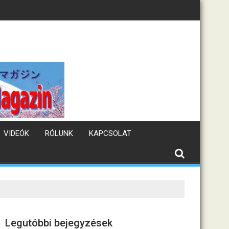
Tematikus kávézók Japánba
VIDEÓK
RÓLUNK
KAPCSOLAT
Legutóbbi bejegyzések