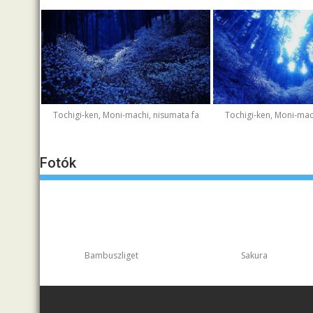
Tochigi-ken, Moni-machi, nisumata fa
Tochigi-ken, Moni-mac
Fotók
Bambuszliget
Sakura