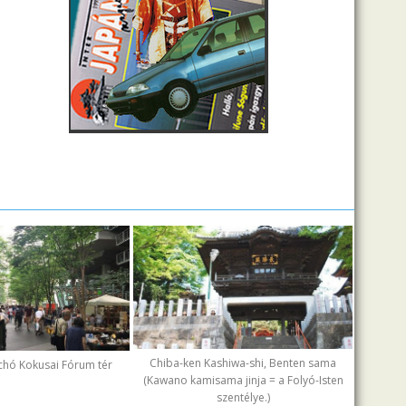
Chiba-ken Kashiwa-shi, Benten sama
chó Kokusai Fórum tér
(Kawano kamisama jinja = a Folyó-Isten
szentélye.)