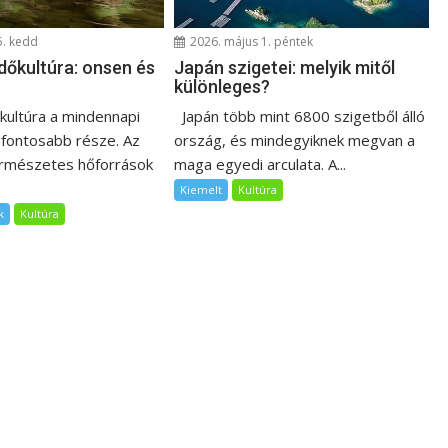
5. kedd
2026. május 1. péntek
dőkultúra: onsen és
Japán szigetei: melyik mitől
különleges?
őkultúra a mindennapi
Japán több mint 6800 szigetből álló
egfontosabb része. Az
ország, és mindegyiknek megvan a
ermészetes hőforrások
maga egyedi arculata. A...
Kiemelt
Kultúra
k
Kultúra