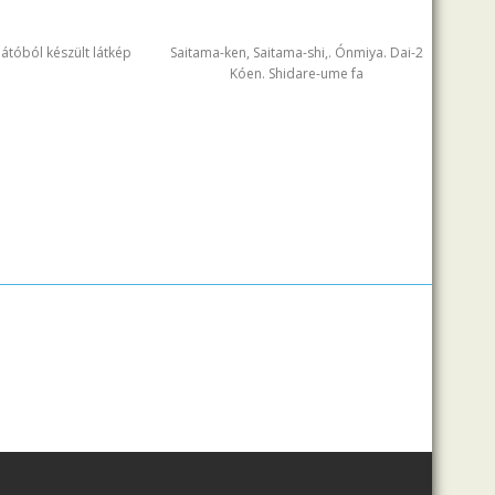
ilátóból készült látkép
Saitama-ken, Saitama-shi,. Ónmiya. Dai-2
Kóen. Shidare-ume fa