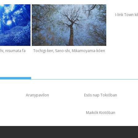
I-link Town k
hi, nisumata fa
Tochigi-ken, Sano-shi, Mikamoyama-kóen
Aranypavilon
Esős nap Tokióban
Maikók Kiotóban