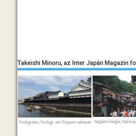
Takeishi Minoru, az Inter Japán Magazin f
Nagano megye, Narai-juk
Tochigi-ken, Tochigi –shi: Folyami raktárak