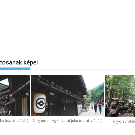
otósának képei
u (narai szállás)
Nagano megye, Narai-juku (narai szállás)
Tokyo Yúraku