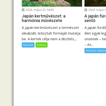
v
i
2026. május 25. hétfő
2026. május 
g
Japán kertművészet: a
A japán für
á
harmónia művészete
sentō
c
A japán kertművészet a természet
A japán fürd
i
idealizált, letisztult formáját mutatja
élet egyik l
ó
be. A kertek célja nem a díszítés,...
onsenek – t
– és...
Kiemelt
Kultúra
Kiemelt cikkein