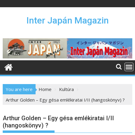
S
k
i
Inter Japán Magazin
p
t
o
c
o
n
t
e
n
You are here
Home
Kultúra
t
Arthur Golden – Egy gésa emlékiratai I/II (hangoskönyv) ?
Arthur Golden – Egy gésa emlékiratai I/II
(hangoskönyv) ?