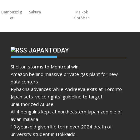
Bambuszlig
Sakura
Maikók
et
Kiotóban
JAPANTODAY
Shelton storms to Montreal win
Amazon behind massive private gas plant for new
data centers
Rybakina advances while Andreeva exits at Toronto
Japan sets 'voice rights' guideline to target
unauthorized AI use
All 4 penguins kept at northeastern Japan zoo die of
avian malaria
19-year-old given life term over 2024 death of
university student in Hokkaido