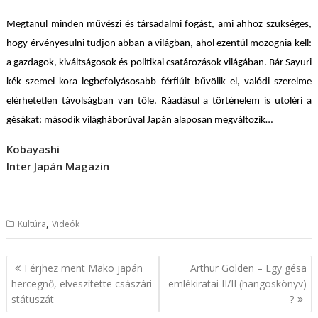
Megtanul minden művészi és társadalmi fogást, ami ahhoz szükséges,
hogy érvényesülni tudjon abban a világban, ahol ezentúl mozognia kell:
a gazdagok, kiváltságosok és politikai csatározások világában. Bár Sayuri
kék szemei kora legbefolyásosabb férfiúit bűvölik el, valódi szerelme
elérhetetlen távolságban van tőle. Ráadásul a történelem is utoléri a
gésákat: második világháborúval Japán alaposan megváltozik…
Kobayashi
Inter Japán Magazin
,
Kultúra
Videók
B
Férjhez ment Mako japán
Arthur Golden – Egy gésa
e
hercegnő, elveszítette császári
emlékiratai II/II (hangoskönyv)
státuszát
?
j