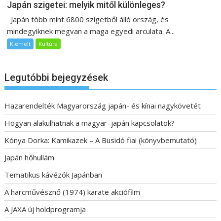
Japán szigetei: melyik mitől különleges?
Japán több mint 6800 szigetből álló ország, és
mindegyiknek megvan a maga egyedi arculata. A...
Kiemelt
Kultúra
Legutóbbi bejegyzések
Hazarendelték Magyarország japán- és kínai nagykövetét
Hogyan alakulhatnak a magyar–japán kapcsolatok?
Kónya Dorka: Kamikazek – A Busidó fiai (könyvbemutató)
Japán hőhullám
Tematikus kávézók Japánban
A harcművésznő (1974) karate akciófilm
A JAXA új holdprogramja