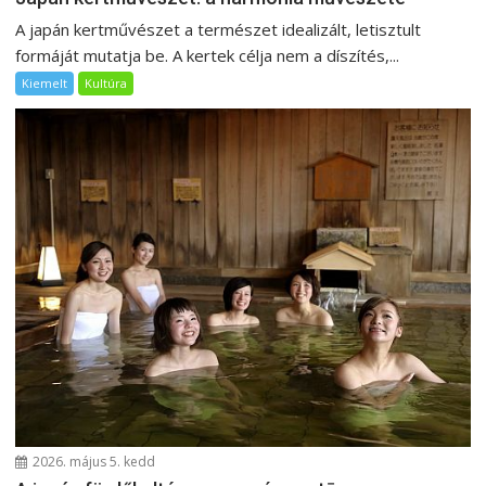
A japán kertművészet a természet idealizált, letisztult
formáját mutatja be. A kertek célja nem a díszítés,...
Kiemelt
Kultúra
2026. május 5. kedd