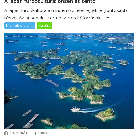
A japán fürdőkultúra: onsen és sentō
A japán fürdőkultúra a mindennapi élet egyik legfontosabb
része. Az onsenek – természetes hőforrások – és...
Kiemelt cikkeink
Kultúra
2026. május 1. péntek