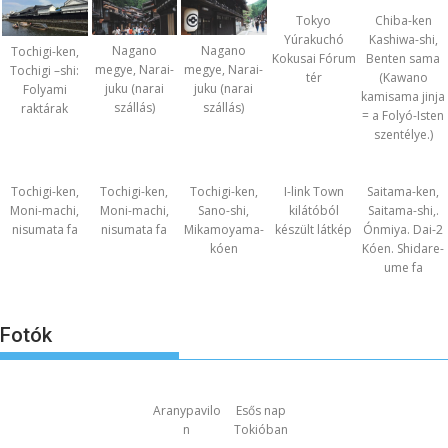
Tokyo
Chiba-ken
Yúrakuchó
Kashiwa-shi,
Nagano
Nagano
Tochigi-ken,
Kokusai Fórum
Benten sama
megye, Narai-
megye, Narai-
Tochigi –shi:
tér
(Kawano
juku (narai
juku (narai
Folyami
kamisama jinja
szállás)
szállás)
raktárak
= a Folyó-Isten
szentélye.)
Tochigi-ken,
Tochigi-ken,
Tochigi-ken,
I-link Town
Saitama-ken,
Moni-machi,
Moni-machi,
Sano-shi,
kilátóból
Saitama-shi,.
nisumata fa
nisumata fa
Mikamoyama-
készült látkép
Ónmiya. Dai-2
kóen
Kóen. Shidare-
ume fa
Fotók
Aranypavilo
Esős nap
n
Tokióban