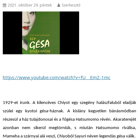
2021. október 29. péntek
Szerkesztő
https://www.youtube.com/watch?v=fU__EmZ-1mc
1929-et írunk. A kilencéves Chiyot egy szegény halászfaluból eladják
szülei egy kyotoi gésa-háznak. A kislány kegyetlen bánásmódban
részesül a ház tulajdonosai és a főgésa Hatsumomo révén. Akaraterejét
azonban nem sikerül megtörniük, s miután Hatsumomo riválisa,
Mameha a szárnyai alá veszi, Chiyoból Sayuri néven legendás gésa válik.