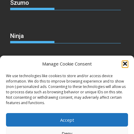
Szumo
Ninja
Manage Cookie Consent
Christmas
We use technologies like cookies to store and/or access device
information. We do this to improve browsing experience and to show
(non-) personalized ads. Consenting to these technologies will allow us
to process data such as browsing behavior or unique IDs on this site.
Not consenting or withdrawing consent, may adversely affect certain
Cake
features and functions.
Accept
Deny