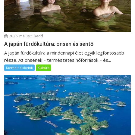
2026. május 5. kedd
A japán fürdőkultúra: onsen és sentō
A japán fürdőkultúra a mindennapi élet egyik legfontosabb
része. Az onsenek – természetes hőforrások – és...
Kiemelt cikkeink
Kultúra