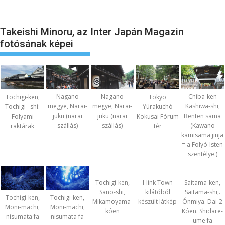
Takeishi Minoru, az Inter Japán Magazin
fotósának képei
Nagano
Nagano
Chiba-ken
Tochigi-ken,
Tokyo
megye, Narai-
megye, Narai-
Kashiwa-shi,
Tochigi –shi:
Yúrakuchó
juku (narai
juku (narai
Benten sama
Folyami
Kokusai Fórum
szállás)
szállás)
(Kawano
raktárak
tér
kamisama jinja
= a Folyó-Isten
szentélye.)
Tochigi-ken,
I-link Town
Saitama-ken,
Sano-shi,
kilátóból
Saitama-shi,.
Tochigi-ken,
Tochigi-ken,
Mikamoyama-
készült látkép
Ónmiya. Dai-2
Moni-machi,
Moni-machi,
kóen
Kóen. Shidare-
nisumata fa
nisumata fa
ume fa