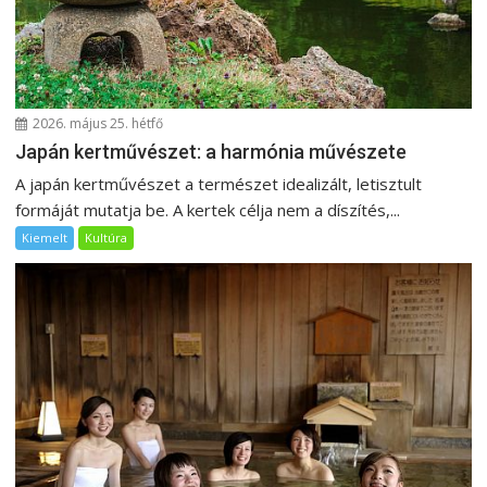
c
i
ó
2026. május 25. hétfő
Japán kertművészet: a harmónia művészete
A japán kertművészet a természet idealizált, letisztult
formáját mutatja be. A kertek célja nem a díszítés,...
Kiemelt
Kultúra