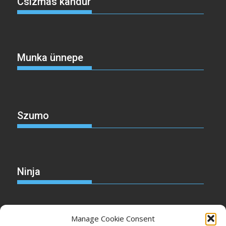
Csizmás kandúr
Munka ünnepe
Szumo
Ninja
Manage Cookie Consent