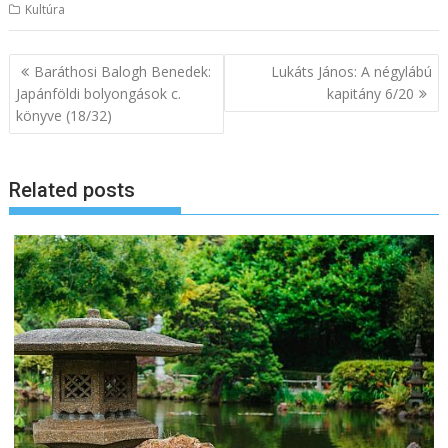
Kultúra
B
Baráthosi Balogh Benedek:
Lukáts János: A négylábú
e
Japánföldi bolyongások c.
kapitány 6/20
könyve (18/32)
j
e
g
Related posts
y
z
é
s
n
a
v
i
g
á