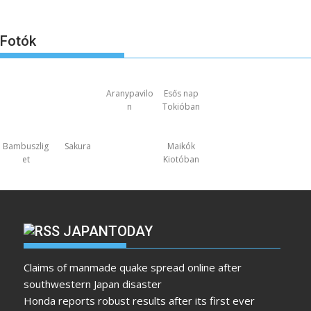
Fotók
Aranypavilo
Esős nap
n
Tokióban
Bambuszlig
Sakura
Maikók
et
Kiotóban
JAPANTODAY
Claims of manmade quake spread online after
southwestern Japan disaster
Honda reports robust results after its first ever