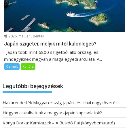
2026. május 1. péntek
Japán szigetei: melyik mitől különleges?
Japán több mint 6800 szigetből álló ország, és
mindegyiknek megvan a maga egyedi arculata. A...
Kiemelt
Kultúra
Legutóbbi bejegyzések
Hazarendelték Magyarország japán- és kínai nagykövetét
Hogyan alakulhatnak a magyar–japán kapcsolatok?
Kónya Dorka: Kamikazek – A Busidó fiai (könyvbemutató)