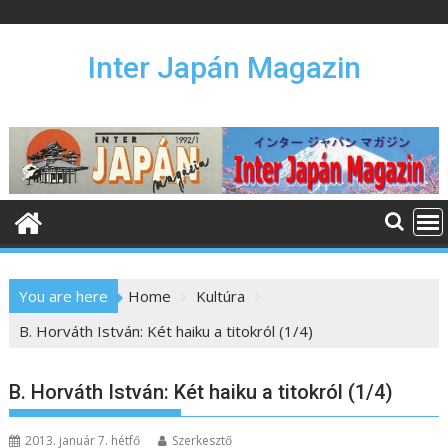
S
k
i
Inter Japán Magazin
p
t
o
c
o
n
t
e
n
You are here
Home
Kultúra
t
B. Horváth István: Két haiku a titokról (1/4)
B. Horváth István: Két haiku a titokról (1/4)
2013. január 7. hétfő
Szerkesztő