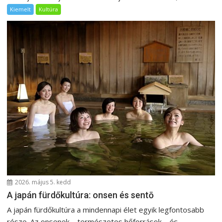
Kiemelt
Kultúra
2026. május 5. kedd
A japán fürdőkultúra: onsen és sentō
A japán fürdőkultúra a mindennapi élet egyik legfontosabb
része. Az onsenek – természetes hőforrások – és...