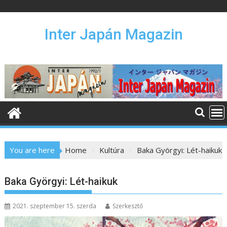
S
k
i
Inter Japán Magazin
p
t
o
c
o
n
t
e
n
You are here
Home
Kultúra
Baka Györgyi: Lét-haikuk
t
Baka Györgyi: Lét-haikuk
2021. szeptember 15. szerda
Szerkesztő