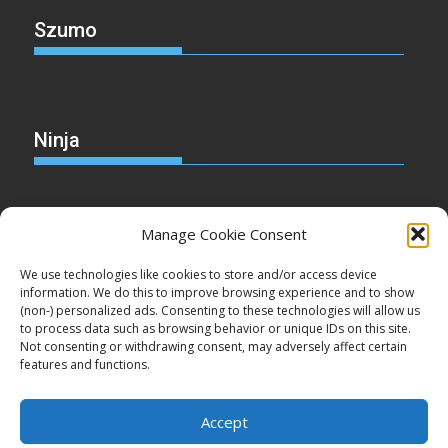
Szumo
Ninja
Manage Cookie Consent
Christmas
We use technologies like cookies to store and/or access device
information. We do this to improve browsing experience and to show
(non-) personalized ads. Consenting to these technologies will allow us
to process data such as browsing behavior or unique IDs on this site.
Not consenting or withdrawing consent, may adversely affect certain
Cake
features and functions.
Accept