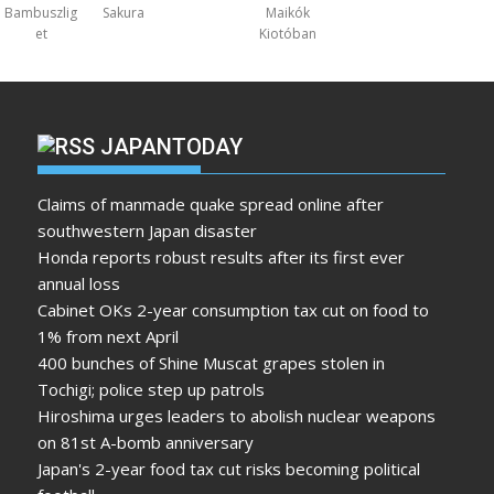
Bambuszlig
Sakura
Maikók
et
Kiotóban
JAPANTODAY
Claims of manmade quake spread online after
southwestern Japan disaster
Honda reports robust results after its first ever
annual loss
Cabinet OKs 2-year consumption tax cut on food to
1% from next April
400 bunches of Shine Muscat grapes stolen in
Tochigi; police step up patrols
Hiroshima urges leaders to abolish nuclear weapons
on 81st A-bomb anniversary
Japan's 2-year food tax cut risks becoming political