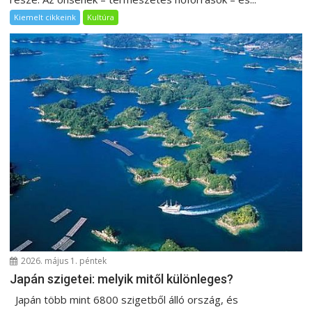
Kiemelt cikkeink
Kultúra
2026. május 1. péntek
Japán szigetei: melyik mitől különleges?
Japán több mint 6800 szigetből álló ország, és