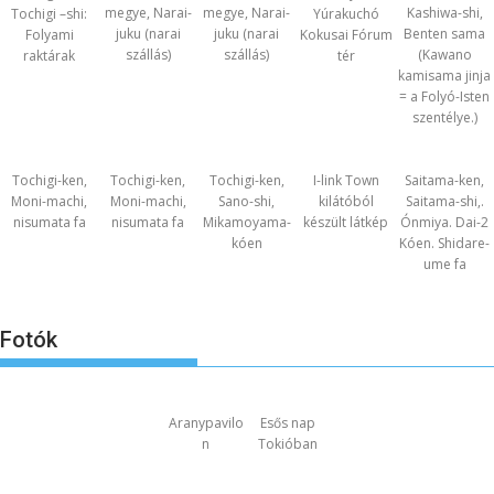
megye, Narai-
megye, Narai-
Kashiwa-shi,
Tochigi –shi:
Yúrakuchó
juku (narai
juku (narai
Benten sama
Folyami
Kokusai Fórum
szállás)
szállás)
(Kawano
raktárak
tér
kamisama jinja
= a Folyó-Isten
szentélye.)
Tochigi-ken,
Tochigi-ken,
Tochigi-ken,
I-link Town
Saitama-ken,
Moni-machi,
Moni-machi,
Sano-shi,
kilátóból
Saitama-shi,.
nisumata fa
nisumata fa
Mikamoyama-
készült látkép
Ónmiya. Dai-2
kóen
Kóen. Shidare-
ume fa
Fotók
Aranypavilo
Esős nap
n
Tokióban