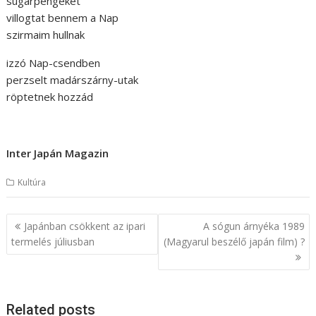
sugárpengéket
villogtat bennem a Nap
szirmaim hullnak
izzó Nap-csendben
perzselt madárszárny-utak
röptetnek hozzád
Inter Japán Magazin
Kultúra
B
Japánban csökkent az ipari
A sógun árnyéka 1989
e
termelés júliusban
(Magyarul beszélő japán film) ?
j
e
g
Related posts