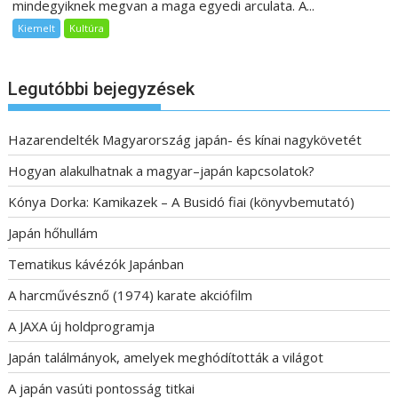
mindegyiknek megvan a maga egyedi arculata. A...
Kiemelt
Kultúra
Legutóbbi bejegyzések
Hazarendelték Magyarország japán- és kínai nagykövetét
Hogyan alakulhatnak a magyar–japán kapcsolatok?
Kónya Dorka: Kamikazek – A Busidó fiai (könyvbemutató)
Japán hőhullám
Tematikus kávézók Japánban
A harcművésznő (1974) karate akciófilm
A JAXA új holdprogramja
Japán találmányok, amelyek meghódították a világot
A japán vasúti pontosság titkai