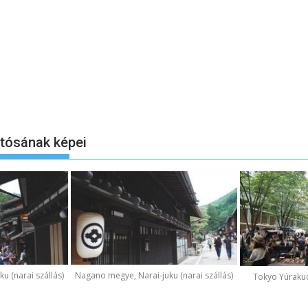
otósának képei
u (narai szállás)
Nagano megye, Narai-juku (narai szállás)
Tokyo Yúraku