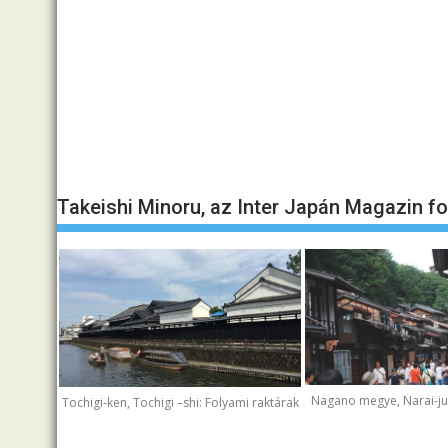
Takeishi Minoru, az Inter Japán Magazin f
Nagano megye, Narai-juk
Tochigi-ken, Tochigi –shi: Folyami raktárak