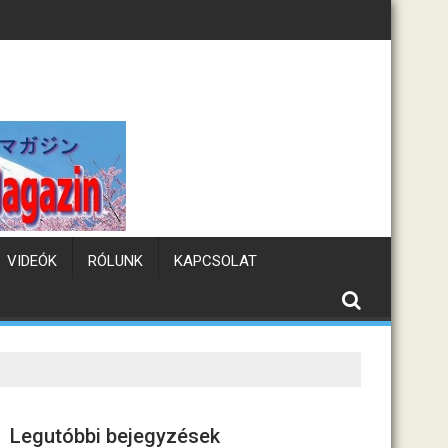
Tematikus kávézók Japánb
VIDEÓK
RÓLUNK
KAPCSOLAT
Legutóbbi bejegyzések