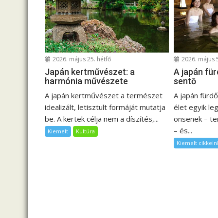
s
n
a
v
i
2026. május 25. hétfő
2026. május 
g
Japán kertművészet: a
A japán für
á
harmónia művészete
sentō
c
A japán kertművészet a természet
A japán fürd
i
idealizált, letisztult formáját mutatja
élet egyik l
ó
be. A kertek célja nem a díszítés,...
onsenek – t
– és...
Kiemelt
Kultúra
Kiemelt cikkein