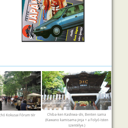
Chiba-ken Kashiwa-shi, Benten sama
chó Kokusai Fórum tér
(Kawano kamisama jinja = a Folyó-Isten
szentélye.)