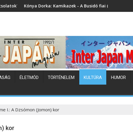
a: Kamikazek - A Busidó fiai (könyvbemutató)
Japán hőhullám
ASÁG
ÉLETMÓD
TÖRTÉNELEM
KULTÚRA
HUMOR
me I.: A Dzsómon (Jomon) kor
) kor