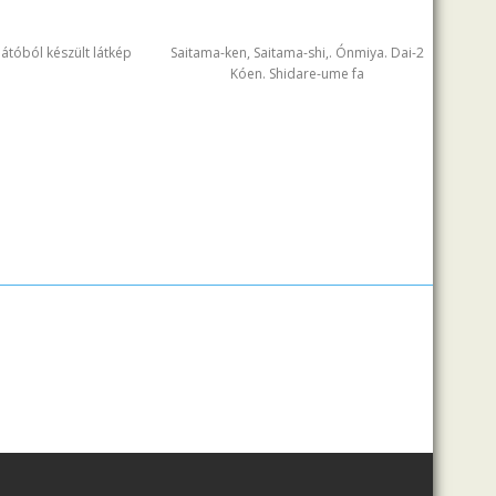
ilátóból készült látkép
Saitama-ken, Saitama-shi,. Ónmiya. Dai-2
Kóen. Shidare-ume fa