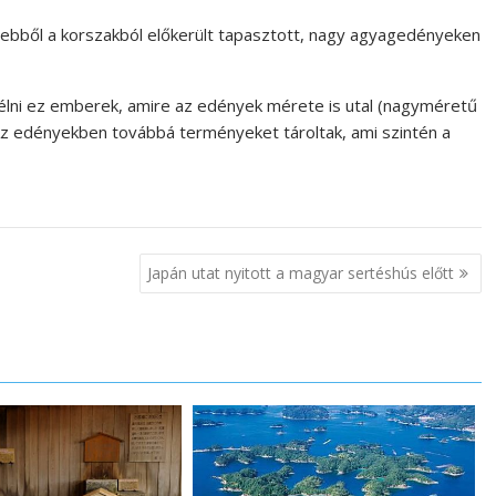
 ebből a korszakból előkerült tapasztott, nagy agyagedényeken
élni ez emberek, amire az edények mérete is utal (nagyméretű
Az edényekben továbbá terményeket tároltak, ami szintén a
Japán utat nyitott a magyar sertéshús előtt