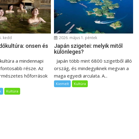
5. kedd
2026. május 1. péntek
dőkultúra: onsen és
Japán szigetei: melyik mitől
különleges?
őkultúra a mindennapi
Japán több mint 6800 szigetből álló
egfontosabb része. Az
ország, és mindegyiknek megvan a
ermészetes hőforrások
maga egyedi arculata. A...
Kiemelt
Kultúra
k
Kultúra