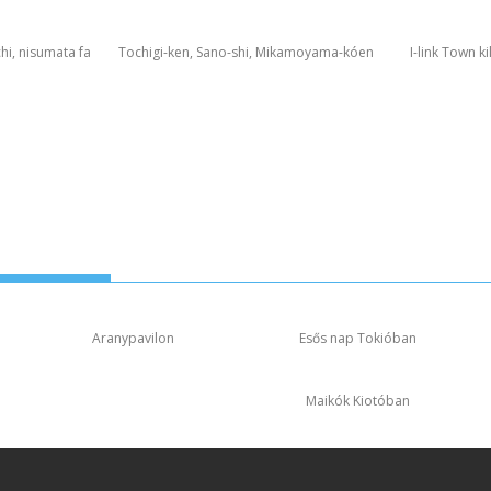
hi, nisumata fa
Tochigi-ken, Sano-shi, Mikamoyama-kóen
I-link Town k
Aranypavilon
Esős nap Tokióban
Maikók Kiotóban