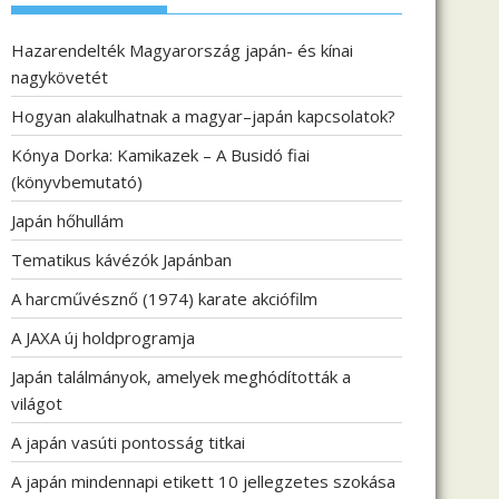
Hazarendelték Magyarország japán- és kínai
nagykövetét
Hogyan alakulhatnak a magyar–japán kapcsolatok?
Kónya Dorka: Kamikazek – A Busidó fiai
(könyvbemutató)
Japán hőhullám
Tematikus kávézók Japánban
A harcművésznő (1974) karate akciófilm
A JAXA új holdprogramja
Japán találmányok, amelyek meghódították a
világot
A japán vasúti pontosság titkai
A japán mindennapi etikett 10 jellegzetes szokása