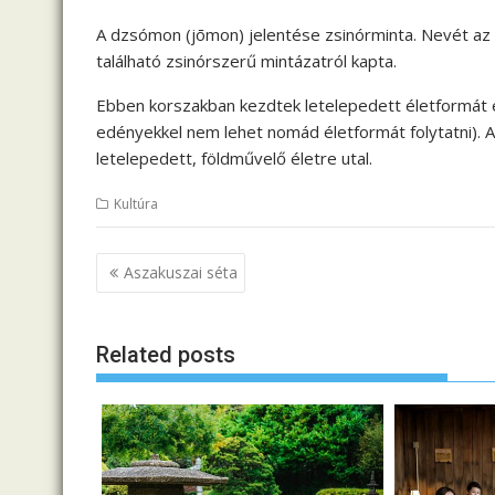
A dzsómon (jōmon) jelentése zsinórminta. Nevét az
található zsinórszerű mintázatról kapta.
Ebben korszakban kezdtek letelepedett életformát 
edényekkel nem lehet nomád életformát folytatni). 
letelepedett, földművelő életre utal.
Kultúra
B
Aszakuszai séta
e
j
Related posts
e
g
y
z
é