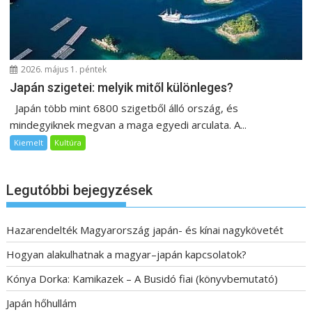
2026. május 1. péntek
Japán szigetei: melyik mitől különleges?
Japán több mint 6800 szigetből álló ország, és
mindegyiknek megvan a maga egyedi arculata. A...
Kiemelt
Kultúra
Legutóbbi bejegyzések
Hazarendelték Magyarország japán- és kínai nagykövetét
Hogyan alakulhatnak a magyar–japán kapcsolatok?
Kónya Dorka: Kamikazek – A Busidó fiai (könyvbemutató)
Japán hőhullám