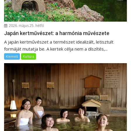
á
c
i
ó
2026. május 25. hétfő
Japán kertművészet: a harmónia művészete
A japán kertművészet a természet idealizált, letisztult
formáját mutatja be. A kertek célja nem a díszítés,...
Kiemelt
Kultúra