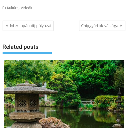
,
Kultúra
Videók
B
Inter Japán díj pályázat
Chipgyártók válsága
e
j
Related posts
e
g
y
z
é
s
n
a
v
i
g