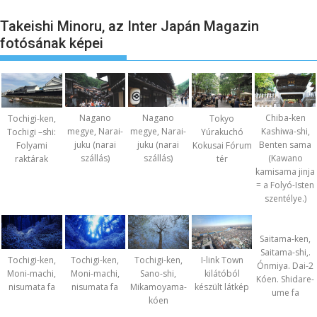
Takeishi Minoru, az Inter Japán Magazin
fotósának képei
Nagano
Nagano
Chiba-ken
Tochigi-ken,
Tokyo
megye, Narai-
megye, Narai-
Kashiwa-shi,
Tochigi –shi:
Yúrakuchó
juku (narai
juku (narai
Benten sama
Folyami
Kokusai Fórum
szállás)
szállás)
(Kawano
raktárak
tér
kamisama jinja
= a Folyó-Isten
szentélye.)
Saitama-ken,
Saitama-shi,.
Tochigi-ken,
Tochigi-ken,
Tochigi-ken,
I-link Town
Ónmiya. Dai-2
Moni-machi,
Moni-machi,
Sano-shi,
kilátóból
Kóen. Shidare-
nisumata fa
nisumata fa
Mikamoyama-
készült látkép
ume fa
kóen