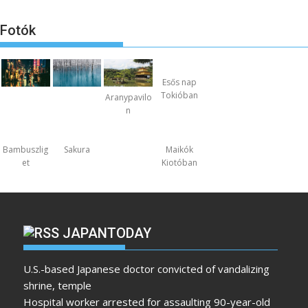
Fotók
Esős nap
Tokióban
Aranypavilo
n
Bambuszlig
Sakura
Maikók
et
Kiotóban
JAPANTODAY
U.S.-based Japanese doctor convicted of vandalizing
shrine, temple
Hospital worker arrested for assaulting 90-year-old