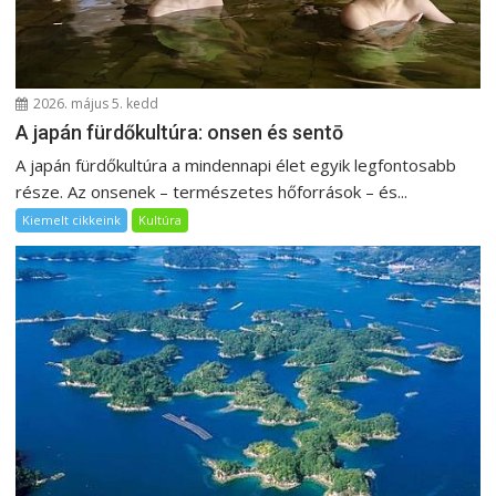
2026. május 5. kedd
A japán fürdőkultúra: onsen és sentō
A japán fürdőkultúra a mindennapi élet egyik legfontosabb
része. Az onsenek – természetes hőforrások – és...
Kiemelt cikkeink
Kultúra