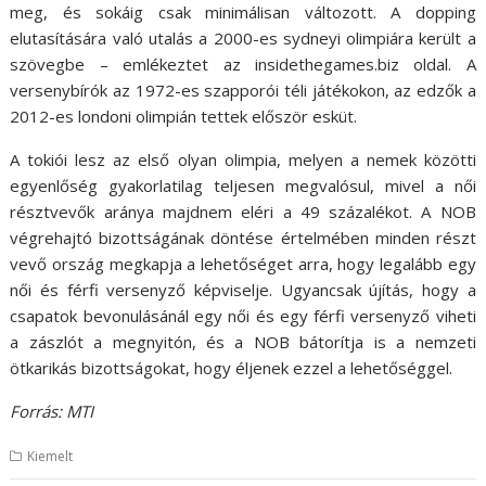
meg, és sokáig csak minimálisan változott. A dopping
elutasítására való utalás a 2000-es sydneyi olimpiára került a
szövegbe – emlékeztet az insidethegames.biz oldal. A
versenybírók az 1972-es szapporói téli játékokon, az edzők a
2012-es londoni olimpián tettek először esküt.
A tokiói lesz az első olyan olimpia, melyen a nemek közötti
egyenlőség gyakorlatilag teljesen megvalósul, mivel a női
résztvevők aránya majdnem eléri a 49 százalékot. A NOB
végrehajtó bizottságának döntése értelmében minden részt
vevő ország megkapja a lehetőséget arra, hogy legalább egy
női és férfi versenyző képviselje. Ugyancsak újítás, hogy a
csapatok bevonulásánál egy női és egy férfi versenyző viheti
a zászlót a megnyitón, és a NOB bátorítja is a nemzeti
ötkarikás bizottságokat, hogy éljenek ezzel a lehetőséggel.
Forrás: MTI
Kiemelt