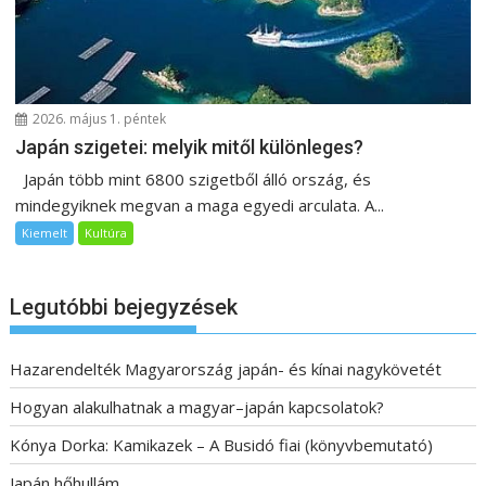
2026. május 1. péntek
Japán szigetei: melyik mitől különleges?
Japán több mint 6800 szigetből álló ország, és
mindegyiknek megvan a maga egyedi arculata. A...
Kiemelt
Kultúra
Legutóbbi bejegyzések
Hazarendelték Magyarország japán- és kínai nagykövetét
Hogyan alakulhatnak a magyar–japán kapcsolatok?
Kónya Dorka: Kamikazek – A Busidó fiai (könyvbemutató)
Japán hőhullám