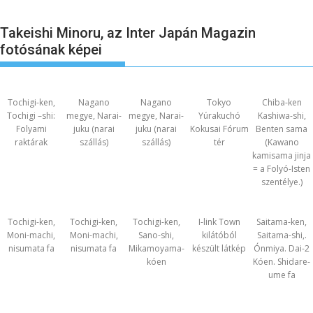
Takeishi Minoru, az Inter Japán Magazin
fotósának képei
Tochigi-ken,
Nagano
Nagano
Tokyo
Chiba-ken
Tochigi –shi:
megye, Narai-
megye, Narai-
Yúrakuchó
Kashiwa-shi,
Folyami
juku (narai
juku (narai
Kokusai Fórum
Benten sama
raktárak
szállás)
szállás)
tér
(Kawano
kamisama jinja
= a Folyó-Isten
szentélye.)
Tochigi-ken,
Tochigi-ken,
Tochigi-ken,
I-link Town
Saitama-ken,
Moni-machi,
Moni-machi,
Sano-shi,
kilátóból
Saitama-shi,.
nisumata fa
nisumata fa
Mikamoyama-
készült látkép
Ónmiya. Dai-2
kóen
Kóen. Shidare-
ume fa