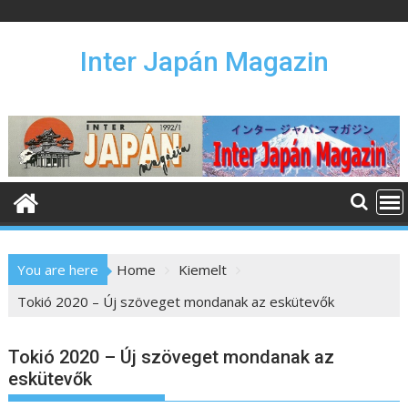
S
k
i
Inter Japán Magazin
p
t
o
c
o
n
t
e
n
You are here
Home
Kiemelt
t
Tokió 2020 – Új szöveget mondanak az eskütevők
Tokió 2020 – Új szöveget mondanak az
eskütevők