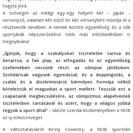
hagyta jóvá.
A szöveget az eddigi egy-egy helyett két – japán –
versenyző, valamint két edző és két versenybíró mondja el a
résztvevők nevében. A nemek közötti egyenlőség és a nők
sportjának népszerűsítése több más intézkedésben is
megnyilvánul.
„Ígérjük, hogy a szabályokat tiszteletbe tartva és
betartva, a fair play, az elfogadás és az egyenlőség
szellemében veszünk részt az olimpiai játékokon.
Szolidárisak vagyunk egymással, és a doppingolás, a
csalás és a diszkrimináció bármilyen formája nélkül
kötelezzük el magunkat a sport mellett. Tesszük ezt a
csapataink megbecsülésére, az olimpizmus alapelveinek
tiszteletben tartásával és azért, hogy a világot jobbá
tegyük a sport által”
– idézte szerdai közleményében a NOB
az új esküszöveget.
A változtatásokról Kirsty Coventry, a NOB sportolói