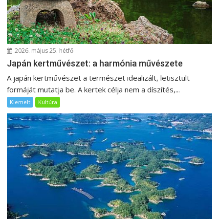
2026. május 25. hétfő
Japán kertművészet: a harmónia művészete
A japán kertművészet a természet idealizált, letisztult
formáját mutatja be. A kertek célja nem a díszítés,...
Kiemelt
Kultúra