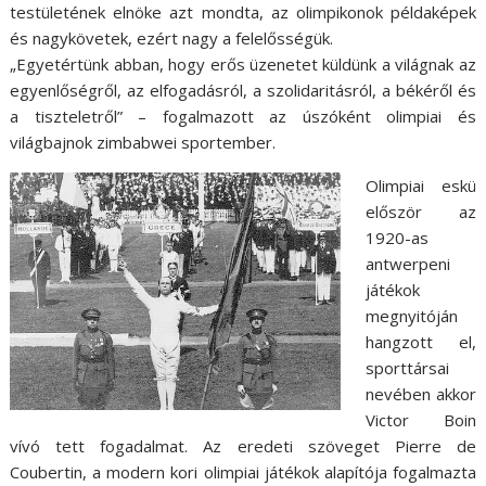
testületének elnöke azt mondta, az olimpikonok példaképek
és nagykövetek, ezért nagy a felelősségük.
„Egyetértünk abban, hogy erős üzenetet küldünk a világnak az
egyenlőségről, az elfogadásról, a szolidaritásról, a békéről és
a tiszteletről” – fogalmazott az úszóként olimpiai és
világbajnok zimbabwei sportember.
Olimpiai eskü
először az
1920-as
antwerpeni
játékok
megnyitóján
hangzott el,
sporttársai
nevében akkor
Victor Boin
vívó tett fogadalmat. Az eredeti szöveget Pierre de
Coubertin, a modern kori olimpiai játékok alapítója fogalmazta