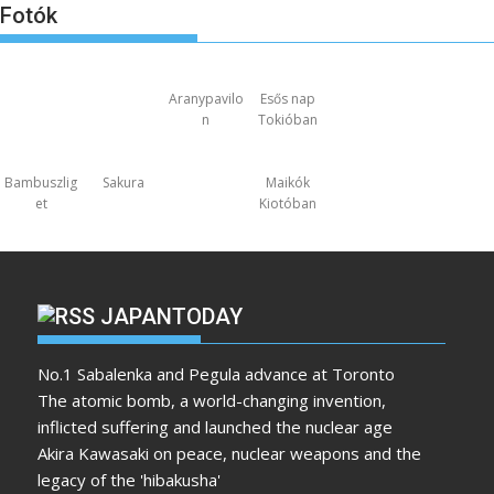
Fotók
Aranypavilo
Esős nap
n
Tokióban
Bambuszlig
Sakura
Maikók
et
Kiotóban
JAPANTODAY
No.1 Sabalenka and Pegula advance at Toronto
The atomic bomb, a world-changing invention,
inflicted suffering and launched the nuclear age
Akira Kawasaki on peace, nuclear weapons and the
legacy of the 'hibakusha'