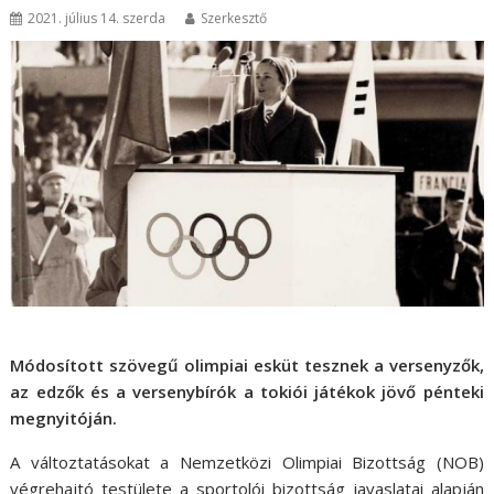
2021. július 14. szerda
Szerkesztő
Módosított szövegű olimpiai esküt tesznek a versenyzők,
az edzők és a versenybírók a tokiói játékok jövő pénteki
megnyitóján.
A változtatásokat a Nemzetközi Olimpiai Bizottság (NOB)
végrehajtó testülete a sportolói bizottság javaslatai alapján