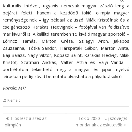
Kulturális Intézet, ugyanis nemcsak magyar zászló leng a
bejárat felett, hanem a kezdődő tokiói olimpia magyar
reménységeinek – így például az úszó Milák Kristófnak és a
cselgáncsozó Karakas Hedvignek – fotójával van feldíszítve
már kívülről is. A kiállító teremben 15 kiváló magyar sportoló –
Lőrincz Tamás, Márton Gréta, Szilágyi Áron, Jakabos
Zsuzsanna, Tótka Sándor, Hárspataki Gábor, Márton Anita,
Baji Balázs, Nagy Viktor, Kopasz Bálint, Karakas Hedvig, Milák
Kristóf, Szatmári András, Valter Attila és Vályi Vanda –
portréfotója tekinthető meg, a magyar és japán nyelvű
leírásban pedig rövid bemutató olvasható a pályafutásukról.
Forrás: MTI
Kiemelt
B
Tilos lesz a szex az
Tokió 2020 – Új szöveget
e
olimpián
mondanak az eskütevők