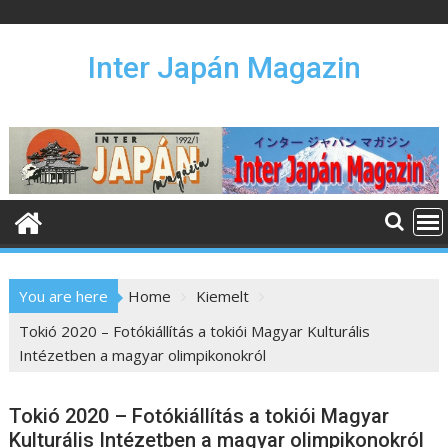
S
k
i
Inter Japán Magazin
p
t
o
c
o
n
t
e
n
You are here
Home
Kiemelt
t
Tokió 2020 – Fotókiállítás a tokiói Magyar Kulturális
Intézetben a magyar olimpikonokról
Tokió 2020 – Fotókiállítás a tokiói Magyar
Kulturális Intézetben a magyar olimpikonokról