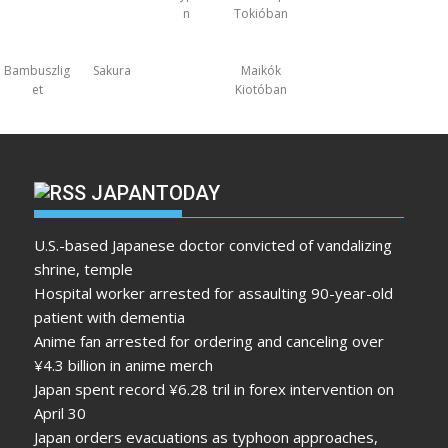
n
Tokióban
Bambuszlig
Sakura
Maikók
et
Kiotóban
JAPANTODAY
U.S.-based Japanese doctor convicted of vandalizing
shrine, temple
Hospital worker arrested for assaulting 90-year-old
patient with dementia
Anime fan arrested for ordering and canceling over
¥4.3 billion in anime merch
Japan spent record ¥6.28 tril in forex intervention on
April 30
Japan orders evacuations as typhoon approaches,