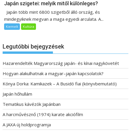
Japán szigetei: melyik mitől különleges?
Japán több mint 6800 szigetből álló ország, és
mindegyiknek megvan a maga egyedi arculata. A...
Kiemelt
Kultúra
Legutóbbi bejegyzések
Hazarendelték Magyarország japán- és kínai nagykövetét
Hogyan alakulhatnak a magyar–japán kapcsolatok?
Kónya Dorka: Kamikazek – A Busidó fiai (könyvbemutató)
Japán hőhullám
Tematikus kávézók Japánban
A harcművésznő (1974) karate akciófilm
A JAXA új holdprogramja