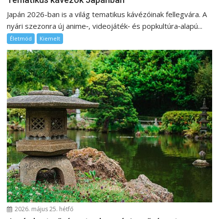
Japán 2026-ban is a világ tematikus kávézóinak fellegvára. A
nyári szezonra új anime‑, videojáték‑ és popkultúra‑alapú...
Életmód
Kiemelt
2026. május 25. hétfő