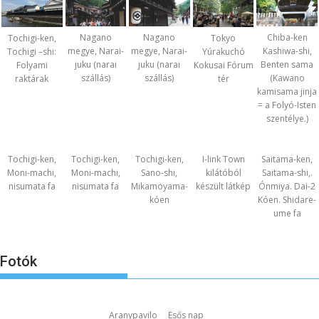
Nagano
Nagano
Chiba-ken
Tochigi-ken,
Tokyo
megye, Narai-
megye, Narai-
Kashiwa-shi,
Tochigi –shi:
Yúrakuchó
juku (narai
juku (narai
Benten sama
Folyami
Kokusai Fórum
szállás)
szállás)
(Kawano
raktárak
tér
kamisama jinja
= a Folyó-Isten
szentélye.)
Tochigi-ken,
Tochigi-ken,
Tochigi-ken,
I-link Town
Saitama-ken,
Moni-machi,
Moni-machi,
Sano-shi,
kilátóból
Saitama-shi,.
nisumata fa
nisumata fa
Mikamoyama-
készült látkép
Ónmiya. Dai-2
kóen
Kóen. Shidare-
ume fa
Fotók
Aranypavilo
Esős nap