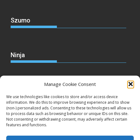
Szumo
Ninja
Manage Cookie Consent
Christmas
We use technologies like cookies to store and/or access device
information. We do this to improve browsing experience and to show
(non-) personalized ads. Consenting to these technologies will allow us
to process data such as browsing behavior or unique IDs on this site.
Not consenting or withdrawing consent, may adversely affect certain
Cake
features and functions.