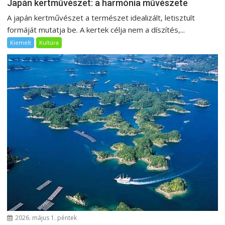
Japán kertművészet: a harmónia művészete
A japán kertművészet a természet idealizált, letisztult
formáját mutatja be. A kertek célja nem a díszítés,...
Kiemelt
Kultúra
2026. május 1. péntek