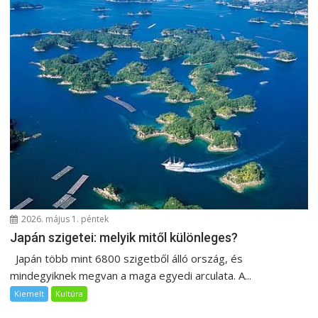
2026. május 1. péntek
Japán szigetei: melyik mitől különleges?
Japán több mint 6800 szigetből álló ország, és
mindegyiknek megvan a maga egyedi arculata. A...
Kiemelt
Kultúra