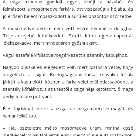
A csiga azonban gondolt egyet, kibújt a házából, és
felmászott a mosómedve farkára, ott visszabújt a héjába, és
jó erősen belecsimpaszkodott a sűrű és bozontos szőrzetbe.
A mosómedve persze nem vett észre semmit a dologból.
Teljes erejéből futni kezdett. Futott, futott egész napon át
lélekszakadva, mert mindenáron győzni akart.
Végül estefelé kifulladva megérkezett a szentély kapujához.
Nagyon büszke és elégedett volt, mert biztosra vette, hogy
megelőzte a csigát. Boldogságában farkát csóválva fel-alá
járkált a kapu előtt, közben a farka véletlenül odacsapódott a
szentély kőfalához, s az ütéstől a csiga héja kettétört, ő maga
pedig a földre pottyant.
Éles fájdalmat érzett a csiga, de megemberelte magát, és
hamar felkiáltott:
– Hé, tiszteletre méltó mosómedve uram, mintha kissé
megkéstél volna! Hol jártál ennyi ideig? Jó ideje itt rostokolok,