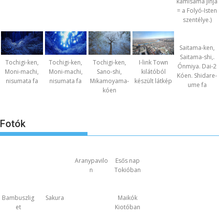
kamisama jinja
= a Folyó-Isten
szentélye.)
Saitama-ken,
Saitama-shi,.
Tochigi-ken,
Tochigi-ken,
Tochigi-ken,
I-link Town
Ónmiya. Dai-2
Moni-machi,
Moni-machi,
Sano-shi,
kilátóból
Kóen. Shidare-
nisumata fa
nisumata fa
Mikamoyama-
készült látkép
ume fa
kóen
Fotók
Aranypavilo
Esős nap
n
Tokióban
Bambuszlig
Sakura
Maikók
et
Kiotóban