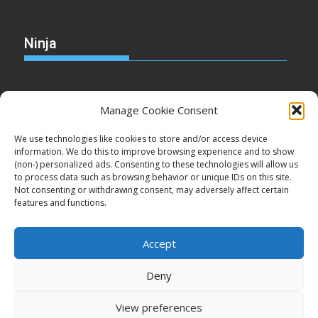
Ninja
Manage Cookie Consent
Christmas
We use technologies like cookies to store and/or access device
information. We do this to improve browsing experience and to show
(non-) personalized ads. Consenting to these technologies will allow us
to process data such as browsing behavior or unique IDs on this site.
Not consenting or withdrawing consent, may adversely affect certain
Cake
features and functions.
Accept
Deny
Copyright © Minden jog fenntartva!
View preferences
Proudly powered by WordPress
|
Theme: SuperMag by
Acme