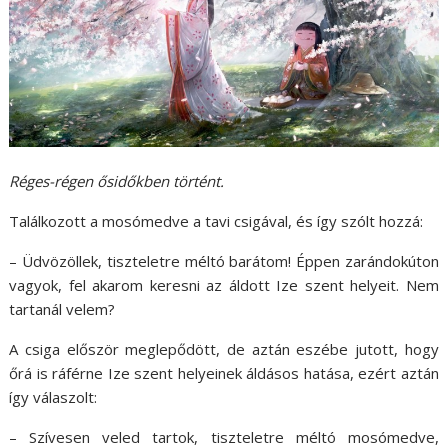
Réges-régen ősidőkben történt.
Találkozott a mosómedve a tavi csigával, és így szólt hozzá:
– Üdvözöllek, tiszteletre méltó barátom! Éppen zarándokúton
vagyok, fel akarom keresni az áldott Ize szent helyeit. Nem
tartanál velem?
A csiga először meglepődött, de aztán eszébe jutott, hogy
őrá is ráférne Ize szent helyeinek áldásos hatása, ezért aztán
így válaszolt:
– Szívesen veled tartok, tiszteletre méltó mosómedve,