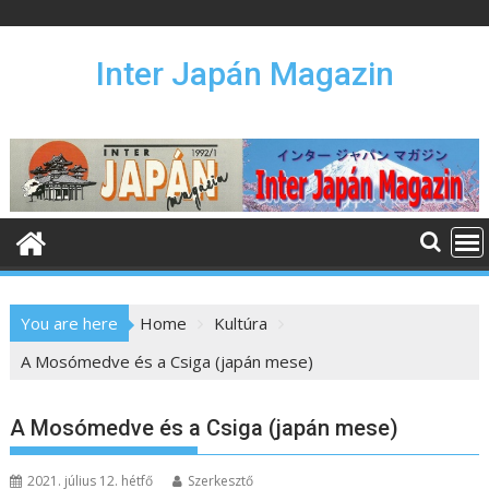
S
k
i
Inter Japán Magazin
p
t
o
c
o
n
t
e
n
You are here
Home
Kultúra
t
A Mosómedve és a Csiga (japán mese)
A Mosómedve és a Csiga (japán mese)
2021. július 12. hétfő
Szerkesztő