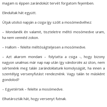
magam is éppen zarándokút tervét forgatom fejemben.
Elindultak hát együtt.
Útjuk utolsó napján a csiga így szólt a mosómedvéhez:
– Mondanék én valamit, tiszteletre méltó mosómedve uram,
ha nem vennéd zokon.
– Hallom – felelte méltóságteljesen a mosómedve.
– Azt akarom mondani – folytatta a csiga -, hogy bizony
nagyon unalmas már nap nap után így vándorolni az úton, nem
sértenénk meg talán zarándoklatunk komolyságát, ha innen a
szentélyig versenyfutást rendeznénk. Vagy talán te másként
gondolod?
– Egyetértek – felelte a mosómedve.
Elhatározták hát, hogy versenyt futnak.