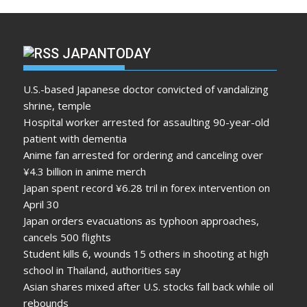
JAPANTODAY
U.S.-based Japanese doctor convicted of vandalizing
shrine, temple
Hospital worker arrested for assaulting 90-year-old
patient with dementia
Anime fan arrested for ordering and canceling over
¥4.3 billion in anime merch
Japan spent record ¥6.28 tril in forex intervention on
April 30
Japan orders evacuations as typhoon approaches,
cancels 500 flights
Student kills 6, wounds 15 others in shooting at high
school in Thailand, authorities say
Asian shares mixed after U.S. stocks fall back while oil
rebounds