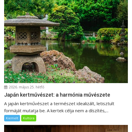
é
s
n
a
v
i
g
á
c
i
ó
2026. május 25. hétfő
Japán kertművészet: a harmónia művészete
A japán kertművészet a természet idealizált, letisztult
formáját mutatja be. A kertek célja nem a díszítés,...
Kiemelt
Kultúra