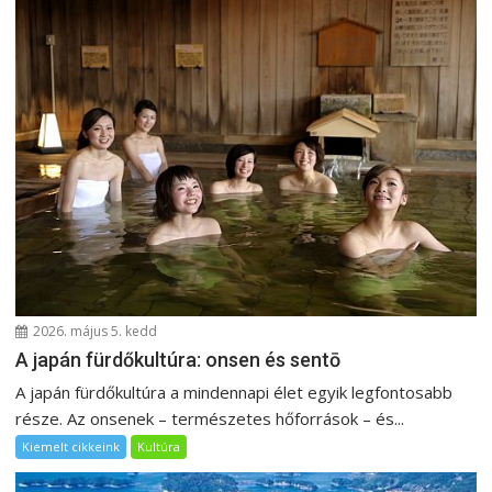
2026. május 5. kedd
A japán fürdőkultúra: onsen és sentō
A japán fürdőkultúra a mindennapi élet egyik legfontosabb
része. Az onsenek – természetes hőforrások – és...
Kiemelt cikkeink
Kultúra