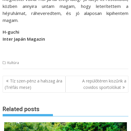
közben annyira untam magam, hogy leterítettem a
héjruhámat, ráheveredtem, és jó alaposan kipihentem
magam.
H-guchi
Inter Japán Magazin
Kultúra
B
Tíz szen-pénz a halszag ára
A repülőtéren kiszűrik a
e
(Tréfás mese)
covidos sportolókat
j
e
Related posts
g
y
z