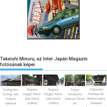
Takeishi Minoru, az Inter Japán Magazin
fotósának képei
Nagano
Nagano
Chiba-ken
Tochigi-ken,
Tokyo
megye, Narai-
megye, Narai-
Kashiwa-shi,
Tochigi –shi:
Yúrakuchó
juku (narai
juku (narai
Benten sama
Folyami
Kokusai Fórum
szállás)
szállás)
(Kawano
raktárak
tér