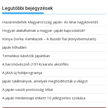
Legutóbbi bejegyzések
Hazarendelték Magyarország japán- és kínai nagykövetét
Hogyan alakulhatnak a magyar–japán kapcsolatok?
Kónya Dorka: Kamikazek – A Busidó fiai (könyvbemutató)
Japán hőhullám
Tematikus kávézók Japánban
A harcművésznő (1974) karate akciófilm
A JAXA új holdprogramja
Japán találmányok, amelyek meghódították a világot
A japán vasúti pontosság titkai
A japán mindennapi etikett 10 jellegzetes szokása