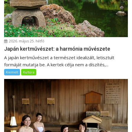
c
i
ó
2026. május 25. hétfő
Japán kertművészet: a harmónia művészete
A japán kertművészet a természet idealizált, letisztult
formáját mutatja be. A kertek célja nem a díszítés,...
Kiemelt
Kultúra