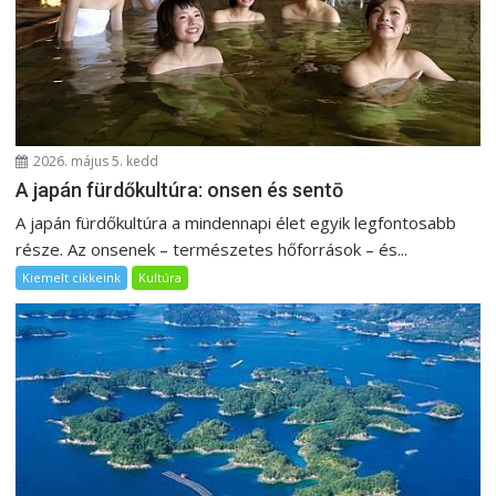
2026. május 5. kedd
A japán fürdőkultúra: onsen és sentō
A japán fürdőkultúra a mindennapi élet egyik legfontosabb
része. Az onsenek – természetes hőforrások – és...
Kiemelt cikkeink
Kultúra