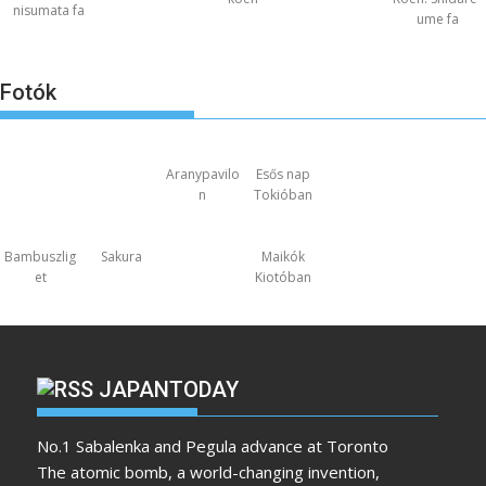
nisumata fa
ume fa
Fotók
Aranypavilo
Esős nap
n
Tokióban
Bambuszlig
Sakura
Maikók
et
Kiotóban
JAPANTODAY
No.1 Sabalenka and Pegula advance at Toronto
The atomic bomb, a world-changing invention,