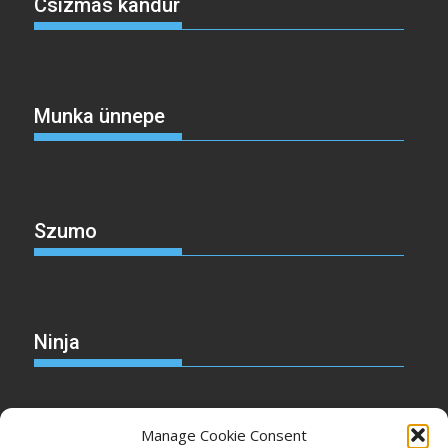
Csizmás kandúr
Munka ünnepe
Szumo
Ninja
Manage Cookie Consent