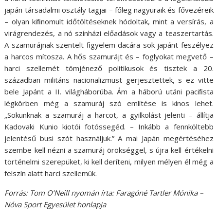
japán társadalmi osztály tagjai – főleg nagyuraik és fővezéreik
– olyan kiﬁnomult időtöltéseknek hódoltak, mint a versírás, a
virágrendezés, a nó színházi előadások vagy a teaszertartás.
A szamurájnak szentelt ﬁgyelem dacára sok japánt feszélyez
a harcos mítosza. A hős szamurájt és – foglyokat megvető –
harci szellemét tömjénező politikusok és tisztek a 20.
században militáns nacionalizmust gerjesztettek, s ez vitte
bele Japánt a II. világháborúba. Ám a háború utáni paciﬁsta
légkörben még a szamuráj szó említése is kínos lehet.
„Sokunknak a szamuráj a harcot, a gyilkolást jelenti – állítja
Kadovaki Kunio kiotói fotóssegéd. – Inkább a fennköltebb
jelentésű busi szót használjuk.” A mai Japán megértéséhez
szembe kell nézni a szamuráj örökséggel, s újra kell értékelni
történelmi szerepüket, ki kell deríteni, milyen mélyen él még a
felszín alatt harci szellemük.
Forrás: Tom O’Neill nyomán írta: Faragóné Tartler Mónika –
Nóva Sport Egyesület honlapja