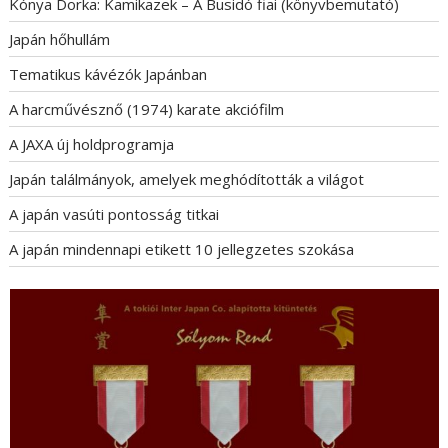
Kónya Dorka: Kamikazek – A Busidó fiai (könyvbemutató)
Japán hőhullám
Tematikus kávézók Japánban
A harcművésznő (1974) karate akciófilm
A JAXA új holdprogramja
Japán találmányok, amelyek meghódították a világot
A japán vasúti pontosság titkai
A japán mindennapi etikett 10 jellegzetes szokása