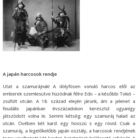
A japán harcosok rendje
Utat a szamurájnak! A dölyfösen vonuló harcos elől az
emberek szemlesütve húzódnak félre Edo – a későbbi Tokió –
zsúfolt utcáin. A 18. század elején járunk, ám a jelenet a
feudális Japánban évszázadokon keresztül ugyanígy
játszódott volna le. Semmi kétség: egy szamuráj halad az
utcán. Övében két kard: egy hosszú s egy rövid. Csak a
szamuráj, a legelőkelőbb japán osztály, a harcosok rendjének