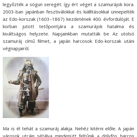
legyőzték a sógun seregét: így ért véget a szamurájok kora.
2003-ban japánban fesztiválokkal és kiállításokkal ünnepelték
az Edo-korszak (1603–1867) kezdetének 400. évfordulóját. E
korban jutott tetőpontjára a szamurájok hatalma és
kiváltságos helyzete. Napjainkban mutatták be Az utolsó
szamuráj című ﬁlmet, a japán harcosok Edo-korszak utáni
végnapjairól.
Ma is él tehát a szamuráj alakja. Nehéz kitérni előle. A japán
városok utcáin sétálva mindenütt feltűnik a dölyfös harcos