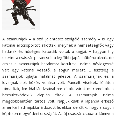
A szamurájok – a szó jelentése: szolgáló személy – is egy
katonai elitcsoportot alkottak, melynek a nemzetségfők vagy
hadurak és hűséges katonáik voltak a tagjai. A hagyomány
szerint a császár parancsolt a legfőbb japán hűbéruraknak, de
amint a szamurájok hatalomra kerültek, uralma névlegessé
vált egy katonai vezető, a sógun mellett. E tisztség a
szamurájok újfajta hatalmát jelezte. A szamurájnak és a
lovagnak sok közös vonása volt. Páncélt viseltek, lóháton
támadtak, karddal-lándzsával harcoltak, várat ostromoltak, s
becsületkódexük alapján éltek. A szamurájok uralma
megdöbbentően tartós volt. Napjuk csak a Japánba érkező
amerikai hadihajókkal áldozott le; ekkor derült ki, hogy a sógun
képtelen megvédeni országát. Az új császár csapatai könnyen