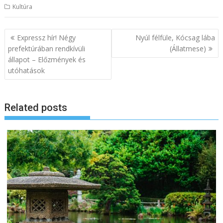
Kultúra
B
Expressz hír! Négy
Nyúl félfüle, Kócsag lába
e
prefektúrában rendkívüli
(Állatmese)
állapot – Előzmények és
j
utóhatások
e
g
y
Related posts
z
é
s
n
a
v
i
g
á