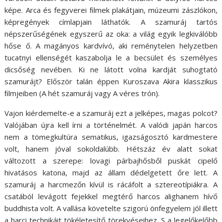
képe. Arca és fegyverei ﬁlmek plakátjain, múzeumi zászlókon,
képregények címlapjain láthatók. A szamuráj tartós
népszerűségének egyszerű az oka: a világ egyik legkiválóbb
hőse ő. A magányos kardvívó, aki reménytelen helyzetben
tucatnyi ellenségét kaszabolja le a becsület és személyes
dicsőség nevében. Ki ne látott volna kardját suhogtató
szamurájt? Először talán éppen Kuroszava Akira klasszikus
ﬁlmjeiben (A hét szamuráj vagy A véres trón).
Vajon kiérdemelte-e a szamuráj ezt a jelképes, magas polcot?
Valójában újra kell írni a történelmét. A valódi japán harcos
nem a tömegkultúra sematikus, igazságosztó kardmestere
volt, hanem jóval sokoldalúbb. Hétszáz év alatt sokat
változott a szerepe: lovagi párbajhősből puskát cipelő
hivatásos katona, majd az állam dédelgetett őre lett. A
szamuráj a harcmezőn kívül is rácáfolt a sztereotípiákra. A
csatából levágott fejekkel megtérő harcos alighanem hívő
buddhista volt. A vallása követelte szigorú önfegyelem jól illett
a harci technikáit tökéletesítő törekvéseihez. S a legelőkelőbb