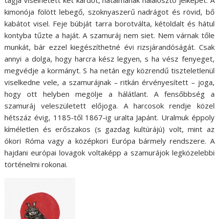
tagja viselhetett két kardot, hatalmának halálosztó jelképét. A
kimonója fölött lebegő, szoknyaszerű nadrágot és rövid, bő
kabátot visel. Feje búbját tarra borotválta, kétoldalt és hátul
kontyba tűzte a haját. A szamuráj nem siet. Nem várnak tőle
munkát, bár ezzel kiegészíthetné évi rizsjárandóságát. Csak
annyi a dolga, hogy harcra kész legyen, s ha vész fenyeget,
megvédje a kormányt. S ha netán egy közrendű tiszteletlenül
viselkedne vele, a szamurájnak – ritkán érvényesített – joga,
hogy ott helyben megölje a hálátlant. A fensőbbség a
szamuráj veleszületett előjoga. A harcosok rendje közel
hétszáz évig, 1185-től 1867-ig uralta Japánt. Uralmuk éppoly
kíméletlen és erőszakos (s gazdag kultúrájú) volt, mint az
ókori Róma vagy a középkori Európa bármely rendszere. A
hajdani európai lovagok voltaképp a szamurájok legközelebbi
történelmi rokonai.