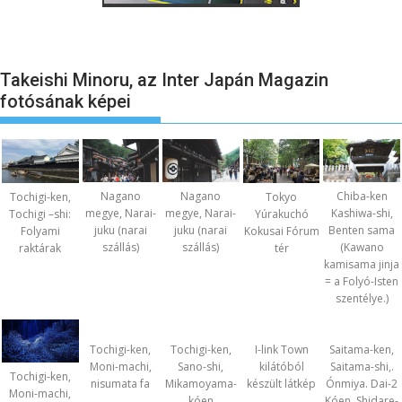
Takeishi Minoru, az Inter Japán Magazin
fotósának képei
Nagano
Nagano
Chiba-ken
Tochigi-ken,
Tokyo
megye, Narai-
megye, Narai-
Kashiwa-shi,
Tochigi –shi:
Yúrakuchó
juku (narai
juku (narai
Benten sama
Folyami
Kokusai Fórum
szállás)
szállás)
(Kawano
raktárak
tér
kamisama jinja
= a Folyó-Isten
szentélye.)
Tochigi-ken,
Tochigi-ken,
I-link Town
Saitama-ken,
Moni-machi,
Sano-shi,
kilátóból
Saitama-shi,.
Tochigi-ken,
nisumata fa
Mikamoyama-
készült látkép
Ónmiya. Dai-2
Moni-machi,
kóen
Kóen. Shidare-