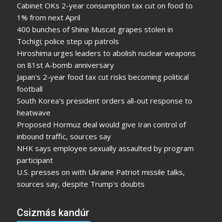
Cabinet OKs 2-year consumption tax cut on food to
1% from next April
400 bunches of Shine Muscat grapes stolen in
Tochigi; police step up patrols
Hiroshima urges leaders to abolish nuclear weapons
on 81st A-bomb anniversary
Japan's 2-year food tax cut risks becoming political
football
South Korea's president orders all-out response to
heatwave
Proposed Hormuz deal would give Iran control of
inbound traffic, sources say
NHK says employee sexually assaulted by program
participant
U.S. presses on with Ukraine Patriot missile talks,
sources say, despite Trump's doubts
Csizmás kandúr