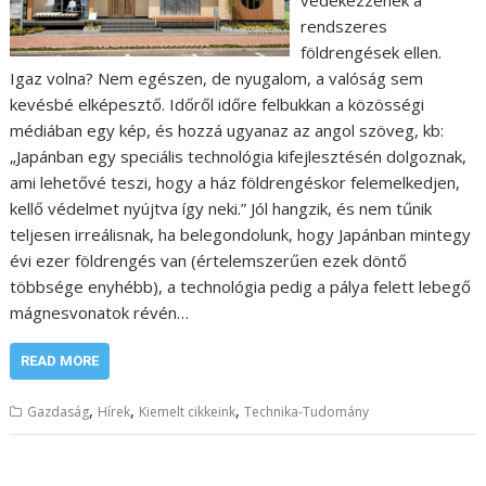
védekezzenek a
rendszeres
földrengések ellen.
Igaz volna? Nem egészen, de nyugalom, a valóság sem
kevésbé elképesztő. Időről időre felbukkan a közösségi
médiában egy kép, és hozzá ugyanaz az angol szöveg, kb:
„Japánban egy speciális technológia kifejlesztésén dolgoznak,
ami lehetővé teszi, hogy a ház földrengéskor felemelkedjen,
kellő védelmet nyújtva így neki.” Jól hangzik, és nem tűnik
teljesen irreálisnak, ha belegondolunk, hogy Japánban mintegy
évi ezer földrengés van (értelemszerűen ezek döntő
többsége enyhébb), a technológia pedig a pálya felett lebegő
mágnesvonatok révén…
READ MORE
,
,
,
Gazdaság
Hírek
Kiemelt cikkeink
Technika-Tudomány