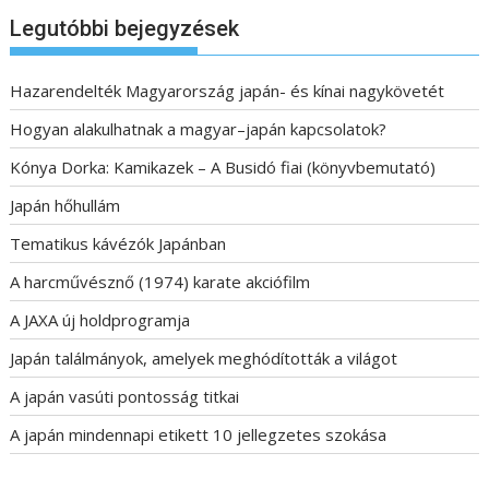
Legutóbbi bejegyzések
Hazarendelték Magyarország japán- és kínai nagykövetét
Hogyan alakulhatnak a magyar–japán kapcsolatok?
Kónya Dorka: Kamikazek – A Busidó fiai (könyvbemutató)
Japán hőhullám
Tematikus kávézók Japánban
A harcművésznő (1974) karate akciófilm
A JAXA új holdprogramja
Japán találmányok, amelyek meghódították a világot
A japán vasúti pontosság titkai
A japán mindennapi etikett 10 jellegzetes szokása