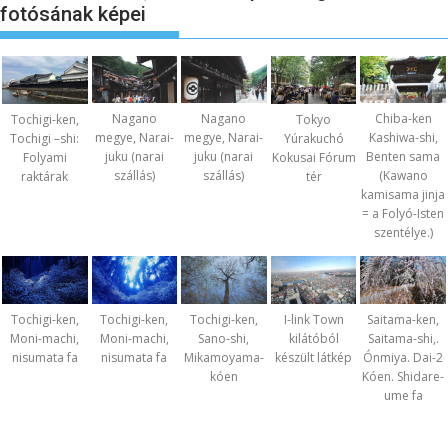
fotósának képei
Nagano
Nagano
Chiba-ken
Tochigi-ken,
Tokyo
megye, Narai-
megye, Narai-
Kashiwa-shi,
Tochigi –shi:
Yúrakuchó
juku (narai
juku (narai
Benten sama
Folyami
Kokusai Fórum
szállás)
szállás)
(Kawano
raktárak
tér
kamisama jinja
= a Folyó-Isten
szentélye.)
Tochigi-ken,
Tochigi-ken,
Tochigi-ken,
I-link Town
Saitama-ken,
Moni-machi,
Moni-machi,
Sano-shi,
kilátóból
Saitama-shi,.
nisumata fa
nisumata fa
Mikamoyama-
készült látkép
Ónmiya. Dai-2
kóen
Kóen. Shidare-
ume fa