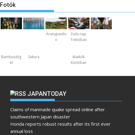
Fotók
Aranypavilo
Esős nap
n
Tokióban
Bambuszlig
Sakura
Maikók
et
Kiotóban
JAPANTODAY
Claims of manmade quake spread online after
southwestern Japan disaster
Honda reports robust results after its first ever
annual loss