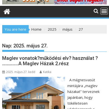
o
n
t
e
n
You are here
Home
2025
május
27
t
Nap:
2025. május 27.
Maglev vonatok?működési elv? használat ?
…………..A Maglev Házak 2.rész
2025. május 27. kedd
Katika
A mágnesvasút
mintájára „maglev
házakat” terveznek
Japánban, hogy
tökéletesen