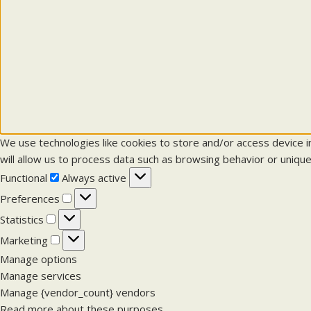
We use technologies like cookies to store and/or access device 
will allow us to process data such as browsing behavior or unique
F
Functional
Always active
u
P
Preferences
n
r
S
Statistics
c
e
t
M
Marketing
t
f
a
a
Manage options
i
e
t
r
Manage services
o
r
i
k
Manage {vendor_count} vendors
n
e
s
e
Read more about these purposes
a