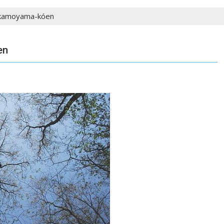
Mikamoyama-kóen
en