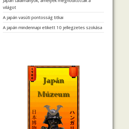
Japán találmányok, amelyek meghódították a
világot
A japán vasúti pontosság titkai
A japán mindennapi etikett 10 jellegzetes szokása