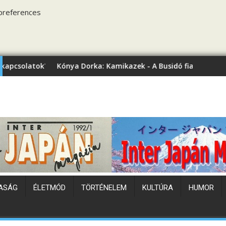
preferences
a Dorka: Kamikazek - A Busidó fiai (könyvbemutató)
Japán hőhul
ASÁG
ÉLETMÓD
TÖRTÉNELEM
KULTÚRA
HUMOR