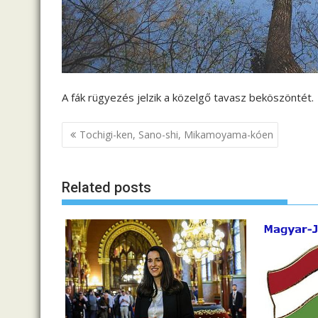
A fák rügyezés jelzik a közelgő tavasz beköszöntét.
B
Tochigi-ken, Sano-shi, Mikamoyama-kóen
e
j
Related posts
e
g
y
z
é
s
n