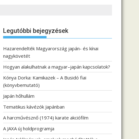
Legutóbbi bejegyzések
Hazarendelték Magyarország japán- és kínai
nagykövetét
Hogyan alakulhatnak a magyar–japán kapcsolatok?
Kónya Dorka: Kamikazek – A Busidó fiai
(könyvbemutató)
Japán hőhullám
Tematikus kávézók Japánban
A harcművésznő (1974) karate akciófilm
A JAXA új holdprogramja