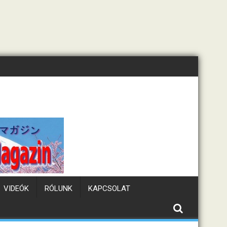
lám
Tematikus kávézók J
VIDEÓK
RÓLUNK
KAPCSOLAT