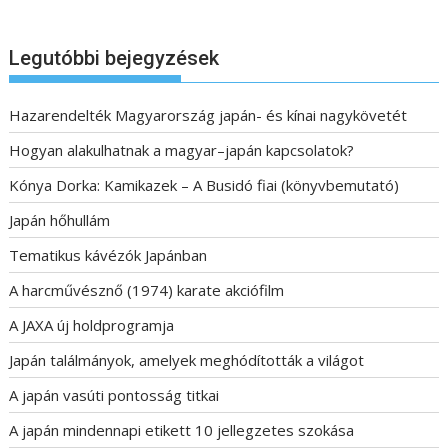
Legutóbbi bejegyzések
Hazarendelték Magyarország japán- és kínai nagykövetét
Hogyan alakulhatnak a magyar–japán kapcsolatok?
Kónya Dorka: Kamikazek – A Busidó fiai (könyvbemutató)
Japán hőhullám
Tematikus kávézók Japánban
A harcművésznő (1974) karate akciófilm
A JAXA új holdprogramja
Japán találmányok, amelyek meghódították a világot
A japán vasúti pontosság titkai
A japán mindennapi etikett 10 jellegzetes szokása