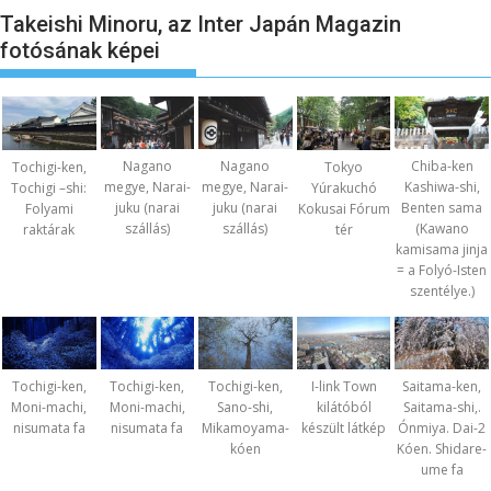
Takeishi Minoru, az Inter Japán Magazin
fotósának képei
Nagano
Nagano
Chiba-ken
Tochigi-ken,
Tokyo
megye, Narai-
megye, Narai-
Kashiwa-shi,
Tochigi –shi:
Yúrakuchó
juku (narai
juku (narai
Benten sama
Folyami
Kokusai Fórum
szállás)
szállás)
(Kawano
raktárak
tér
kamisama jinja
= a Folyó-Isten
szentélye.)
Tochigi-ken,
Tochigi-ken,
Tochigi-ken,
I-link Town
Saitama-ken,
Moni-machi,
Moni-machi,
Sano-shi,
kilátóból
Saitama-shi,.
nisumata fa
nisumata fa
Mikamoyama-
készült látkép
Ónmiya. Dai-2
kóen
Kóen. Shidare-
ume fa