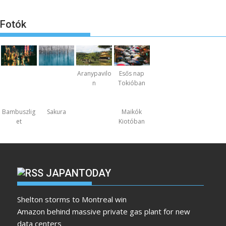
Fotók
Aranypavilo
Esős nap
n
Tokióban
Bambuszlig
Sakura
Maikók
et
Kiotóban
JAPANTODAY
Shelton storms to Montreal win
Amazon behind massive private gas plant for new
data centers