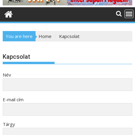
o
n
t
e
n
You are here
Home
Kapcsolat
t
Kapcsolat
Név
E-mail cím
Tárgy