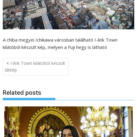
A chiba megyei Ichikawa városban található I-link Town
kilátóból készült kép, melyen a Fuji hegy is látható
B
I-link Town kilátóból készült
e
látkép
j
e
Related posts
g
y
z
é
s
n