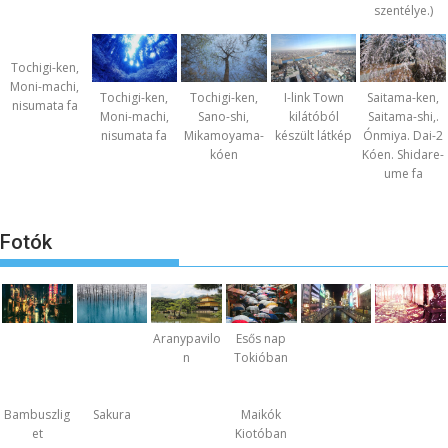
szentélye.)
Tochigi-ken,
Moni-machi,
Tochigi-ken,
Tochigi-ken,
I-link Town
Saitama-ken,
nisumata fa
Moni-machi,
Sano-shi,
kilátóból
Saitama-shi,.
nisumata fa
Mikamoyama-
készült látkép
Ónmiya. Dai-2
kóen
Kóen. Shidare-
ume fa
Fotók
Aranypavilo
Esős nap
n
Tokióban
Bambuszlig
Sakura
Maikók
et
Kiotóban