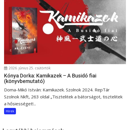
2026. június 25. csütörtök
Kónya Dorka: Kamikazek – A Busidó fiai
(könyvbemutató)
Doma-Mikó István: Kamikazek. Szolnok 2024. RepTár
Szolnok Nkft, 263 oldal „Tisztelitek a bátorságot, tisztelitek
a hősiességet!...
Hírek