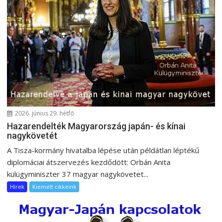
a
v
i
g
á
c
i
ó
2026. június 29. hétfő
Hazarendelték Magyarország japán- és kínai
nagykövetét
A Tisza-kormány hivatalba lépése után példátlan léptékű
diplomáciai átszervezés kezdődött: Orbán Anita
külügyminiszter 37 magyar nagykövetet...
Hírek
Kiemelt cikkeink