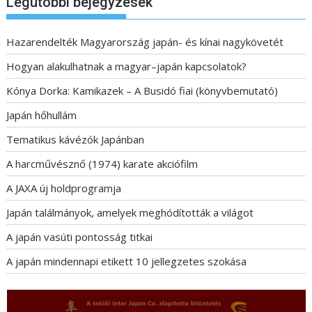
Legutóbbi bejegyzések
Hazarendelték Magyarország japán- és kínai nagykövetét
Hogyan alakulhatnak a magyar–japán kapcsolatok?
Kónya Dorka: Kamikazek – A Busidó fiai (könyvbemutató)
Japán hőhullám
Tematikus kávézók Japánban
A harcművésznő (1974) karate akciófilm
A JAXA új holdprogramja
Japán találmányok, amelyek meghódították a világot
A japán vasúti pontosság titkai
A japán mindennapi etikett 10 jellegzetes szokása