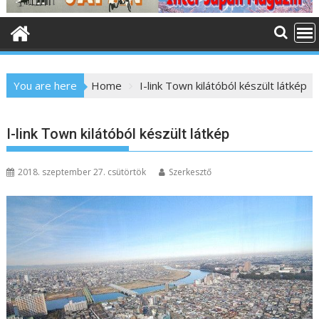
o
n
t
e
n
You are here
Home
I-link Town kilátóból készült látkép
t
I-link Town kilátóból készült látkép
2018. szeptember 27. csütörtök
Szerkesztő