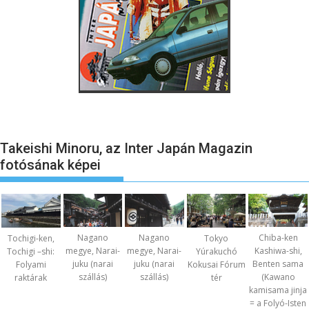
Takeishi Minoru, az Inter Japán Magazin
fotósának képei
Nagano
Nagano
Chiba-ken
Tochigi-ken,
Tokyo
megye, Narai-
megye, Narai-
Kashiwa-shi,
Tochigi –shi:
Yúrakuchó
juku (narai
juku (narai
Benten sama
Folyami
Kokusai Fórum
szállás)
szállás)
(Kawano
raktárak
tér
kamisama jinja
= a Folyó-Isten