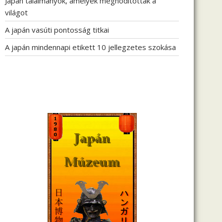
Japán találmányok, amelyek meghódították a
világot
A japán vasúti pontosság titkai
A japán mindennapi etikett 10 jellegzetes szokása