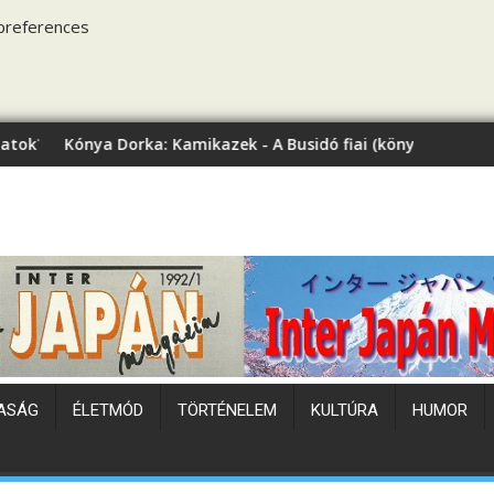
preferences
: Kamikazek - A Busidó fiai (könyvbemutató)
Japán hőhullám
ASÁG
ÉLETMÓD
TÖRTÉNELEM
KULTÚRA
HUMOR