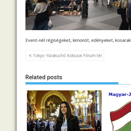
Event-nél régiségeket, kimonót, edényeket, kosaraka
B
Tokyo Yúrakuchó Kokusai Fórum tér
e
j
Related posts
e
g
y
z
é
s
n