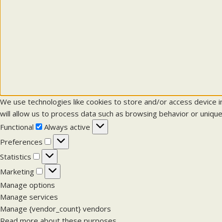
We use technologies like cookies to store and/or access device 
will allow us to process data such as browsing behavior or unique
F
Functional
Always active
u
P
Preferences
n
r
S
Statistics
c
e
t
M
Marketing
t
f
a
a
Manage options
i
e
t
r
Manage services
o
r
i
k
Manage {vendor_count} vendors
n
e
s
e
Read more about these purposes
a