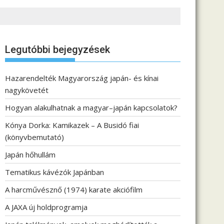
Legutóbbi bejegyzések
Hazarendelték Magyarország japán- és kínai
nagykövetét
Hogyan alakulhatnak a magyar–japán kapcsolatok?
Kónya Dorka: Kamikazek – A Busidó fiai
(könyvbemutató)
Japán hőhullám
Tematikus kávézók Japánban
A harcművésznő (1974) karate akciófilm
A JAXA új holdprogramja