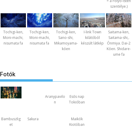
= a Folyó-Isten
szentélye.)
Tochigi-ken,
Tochigi-ken,
Tochigi-ken,
I-link Town
Saitama-ken,
Moni-machi,
Moni-machi,
Sano-shi,
kilátóból
Saitama-shi,.
nisumata fa
nisumata fa
Mikamoyama-
készült látkép
Ónmiya. Dai-2
kóen
Kóen. Shidare-
ume fa
Fotók
Aranypavilo
Esős nap
n
Tokióban
Bambuszlig
Sakura
Maikók
et
Kiotóban