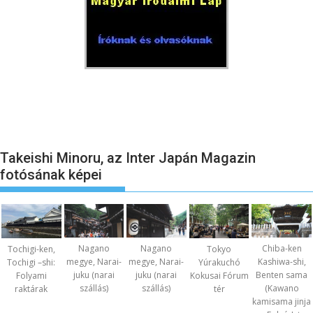
Takeishi Minoru, az Inter Japán Magazin
fotósának képei
Nagano
Nagano
Chiba-ken
Tochigi-ken,
Tokyo
megye, Narai-
megye, Narai-
Kashiwa-shi,
Tochigi –shi:
Yúrakuchó
juku (narai
juku (narai
Benten sama
Folyami
Kokusai Fórum
szállás)
szállás)
(Kawano
raktárak
tér
kamisama jinja