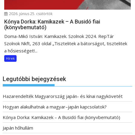
2026. június 25. csütörtök
Kónya Dorka: Kamikazek – A Busidó fiai
(könyvbemutató)
Doma-Mikó István: Kamikazek. Szolnok 2024. RepTár
Szolnok Nkft, 263 oldal „Tisztelitek a bátorságot, tisztelitek
a hősiességet!...
Hírek
Legutóbbi bejegyzések
Hazarendelték Magyarország japán- és kínai nagykövetét
Hogyan alakulhatnak a magyar–japán kapcsolatok?
Kónya Dorka: Kamikazek – A Busidó fiai (könyvbemutató)
Japán hőhullám