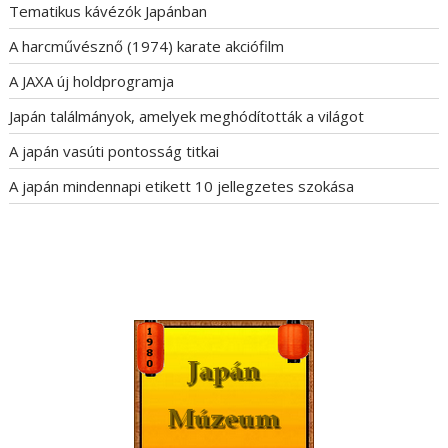
Tematikus kávézók Japánban
A harcművésznő (1974) karate akciófilm
A JAXA új holdprogramja
Japán találmányok, amelyek meghódították a világot
A japán vasúti pontosság titkai
A japán mindennapi etikett 10 jellegzetes szokása