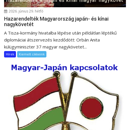
i
ó
2026. június 29. hétfő
Hazarendelték Magyarország japán- és kínai
nagykövetét
A Tisza-kormány hivatalba lépése után példátlan léptékű
diplomáciai átszervezés kezdődött: Orbán Anita
külügyminiszter 37 magyar nagykövetet...
Hírek
Kiemelt cikkeink