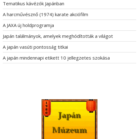
Tematikus kávézók Japánban
A harcművésznő (1974) karate akciófilm
A JAXA új holdprogramja
Japán találmányok, amelyek meghódították a világot
A japán vasúti pontosság titkai
A japán mindennapi etikett 10 jellegzetes szokása