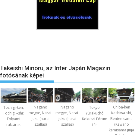
Takeishi Minoru, az Inter Japán Magazin
fotósának képei
Nagano
Nagano
Chiba-ken
Tochigi-ken,
Tokyo
megye, Narai-
megye, Narai-
Kashiwa-shi,
Tochigi –shi:
Yúrakuchó
juku (narai
juku (narai
Benten sama
Folyami
Kokusai Fórum
szállás)
szállás)
(Kawano
raktárak
tér
kamisama jinja