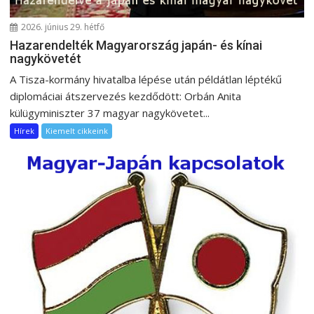
i
ó
2026. június 29. hétfő
Hazarendelték Magyarország japán- és kínai
nagykövetét
A Tisza-kormány hivatalba lépése után példátlan léptékű
diplomáciai átszervezés kezdődött: Orbán Anita
külügyminiszter 37 magyar nagykövetet...
Hírek
Kiemelt cikkeink