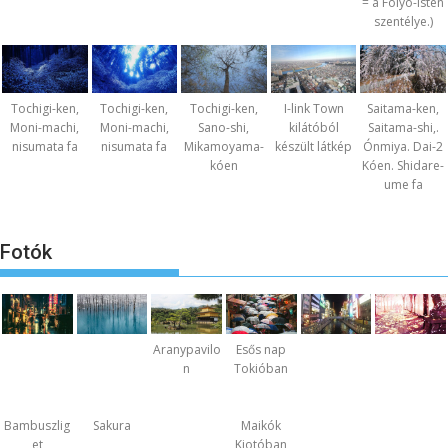
= a Folyó-Isten
szentélye.)
Tochigi-ken,
Tochigi-ken,
Tochigi-ken,
I-link Town
Saitama-ken,
Moni-machi,
Moni-machi,
Sano-shi,
kilátóból
Saitama-shi,.
nisumata fa
nisumata fa
Mikamoyama-
készült látkép
Ónmiya. Dai-2
kóen
Kóen. Shidare-
ume fa
Fotók
Aranypavilo
Esős nap
n
Tokióban
Bambuszlig
Sakura
Maikók
et
Kiotóban