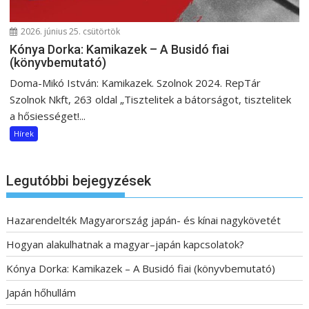
2026. június 25. csütörtök
Kónya Dorka: Kamikazek – A Busidó fiai
(könyvbemutató)
Doma-Mikó István: Kamikazek. Szolnok 2024. RepTár
Szolnok Nkft, 263 oldal „Tisztelitek a bátorságot, tisztelitek
a hősiességet!...
Hírek
Legutóbbi bejegyzések
Hazarendelték Magyarország japán- és kínai nagykövetét
Hogyan alakulhatnak a magyar–japán kapcsolatok?
Kónya Dorka: Kamikazek – A Busidó fiai (könyvbemutató)
Japán hőhullám