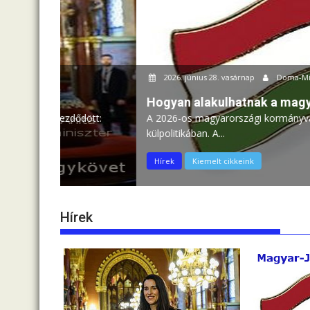
2026. június 28. vasárnap
Doma-Mikó István
Hogyan alakulhatnak a magyar–japán ka
ődött:
A 2026-os magyarországi kormányváltás után jelentő
külpolitikában. A...
Hírek
Kiemelt cikkeink
Hírek