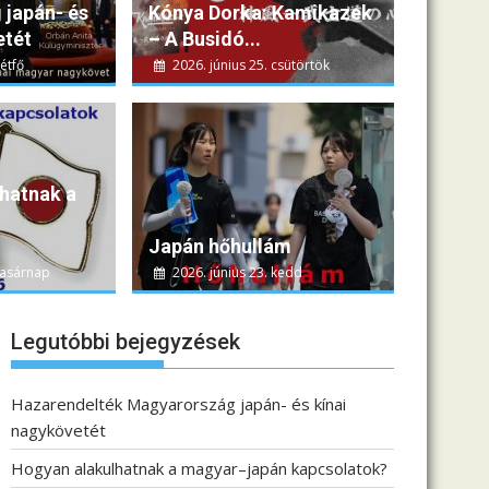
japán- és
Kónya Dorka: Kamikazek
etét
– A Busidó...
étfő
2026. június 25. csütörtök
d
Doma-Mikó István
hatnak a
re extrém hőhullám alakult ki: Tokióban és Oszakában több napon...
Japán hőhullám
Kiemelt cikkeink
vasárnap
2026. június 23. kedd
Legutóbbi bejegyzések
Hazarendelték Magyarország japán- és kínai
nagykövetét
Hogyan alakulhatnak a magyar–japán kapcsolatok?