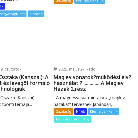
Gazdaság
Kiemelt cikkeink
ek
 magyarságtudat
Kiemelt
19. csütörtök
2025. május 27. kedd
Oszaka (Kanszai): A
Maglev vonatok?működési elv?
et és levegőt formáló
használat ? …………..A Maglev
chnológiák
Házak 2.rész
 Oszaka (Kanszai)
A mágnesvasút mintájára „maglev
központi témája...
házakat” terveznek Japánban,...
Gazdaság
Hírek
Kiemelt cikkeink
Technika-Tudomány