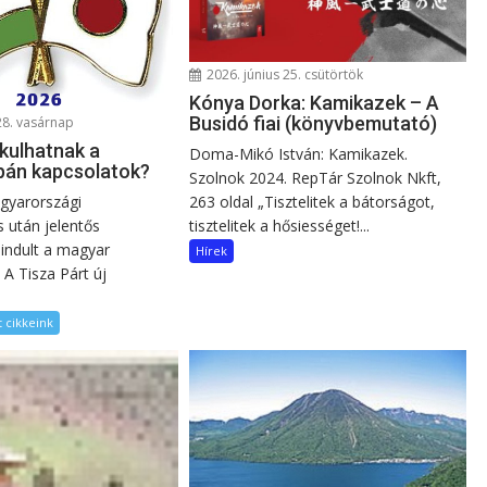
2026. június 25. csütörtök
Kónya Dorka: Kamikazek – A
Busidó fiai (könyvbemutató)
28. vasárnap
kulhatnak a
Doma-Mikó István: Kamikazek.
pán kapcsolatok?
Szolnok 2024. RepTár Szolnok Nkft,
263 oldal „Tisztelitek a bátorságot,
gyarországi
tisztelitek a hősiességet!...
 után jelentős
indult a magyar
Hírek
. A Tisza Párt új
 cikkeink