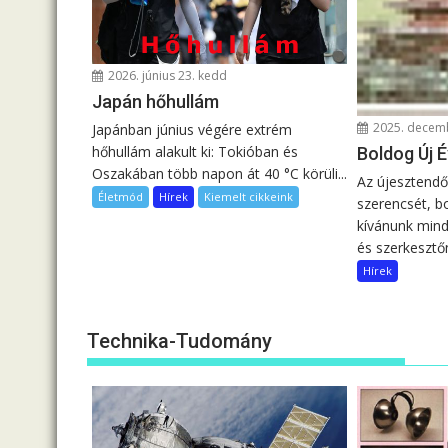
2026. június 23. kedd
Japán hőhullám
2025. decemb
Japánban június végére extrém
hőhullám alakult ki: Tokióban és
Boldog Új É
Oszakában több napon át 40 °C körüli...
Az újesztendő
Életmód
Hírek
Kiemelt cikkeink
szerencsét, b
kívánunk min
és szerkesztőn
Hírek
Technika-Tudomány