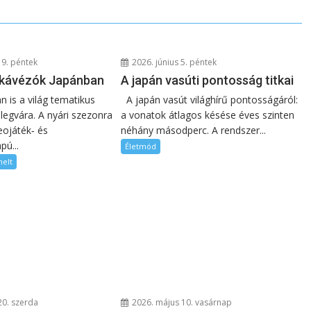
19. péntek
2026. június 5. péntek
 kávézók Japánban
A japán vasúti pontosság titkai
n is a világ tematikus
A japán vasút világhírű pontosságáról:
legvára. A nyári szezonra
a vonatok átlagos késése éves szinten
eojáték‑ és
néhány másodperc. A rendszer...
pú...
Életmód
melt
20. szerda
2026. május 10. vasárnap