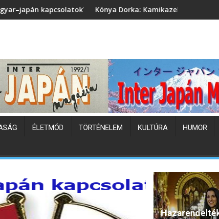
Kónya Dorka: Kamikazek - A Busidó fiai (könyvbemutató)
Japán
ASÁG
ÉLETMÓD
TÖRTÉNELEM
KULTÚRA
HUMOR
Hazarendelté