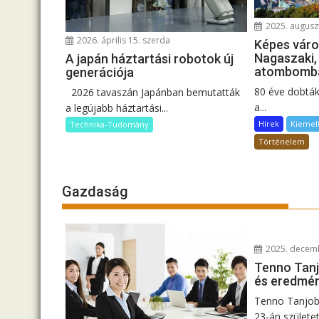
2025. augusz
2026. április 15. szerda
Képes vár
Nagaszaki,
A japán háztartási robotok új
atombomba
generációja
80 éve dobtá
2026 tavaszán Japánban bemutatták
a...
a legújabb háztartási...
Hírek
Kiemel
Technika-Tudomány
Történelem
Gazdaság
2025. decemb
Tenno Tanjo
és eredmén
Tenno Tanjobi
23-án született