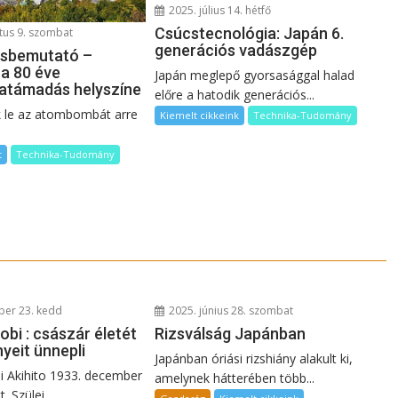
2025. július 14. hétfő
Csúcstecnológia: Japán 6.
tus 9. szombat
generációs vadászgép
osbemutató –
 a 80 éve
Japán meglepő gyorsasággal halad
támadás helyszíne
előre a hatodik generációs...
k le az atombombát arre
Kiemelt cikkeink
Technika-Tudomány
t
Technika-Tudomány
er 23. kedd
2025. június 28. szombat
bi : császár életét
Rizsválság Japánban
yeit ünnepli
Japánban óriási rizshiány alakult ki,
 Akihito 1933. december
amelynek hátterében több...
. Szülei...