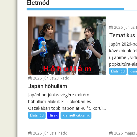
Életmód
2026. június 
Tematikus
Japán 2026-ba
kávézóinak fel
új anime‑, vid
popkultúra‑ala
Életmód
Kie
2026. június 23. kedd
Japán hőhullám
Japánban június végére extrém
hőhullám alakult ki: Tokióban és
Oszakában több napon át 40 °C körüli...
Életmód
Hírek
Kiemelt cikkeink
2026. június 1. hétfő
2026. május 