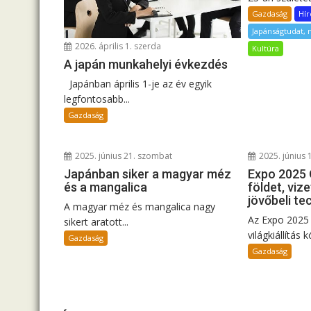
Gazdaság
Hír
Japánságtudat,
2026. április 1. szerda
Kultúra
A japán munkahelyi évkezdés
Japánban április 1-je az év egyik
legfontosabb...
Gazdaság
2025. június 21. szombat
2025. június 
Japánban siker a magyar méz
Expo 2025 
és a mangalica
földet, viz
jövőbeli te
A magyar méz és mangalica nagy
Az Expo 2025
sikert aratott...
világkiállítás 
Gazdaság
Gazdaság