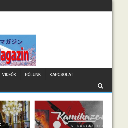
 hőhullám
Tematikus káv
VIDEÓK
RÓLUNK
KAPCSOLAT
k