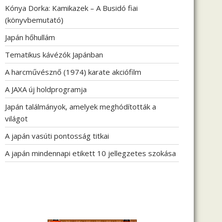
Kónya Dorka: Kamikazek – A Busidó fiai
(könyvbemutató)
Japán hőhullám
Tematikus kávézók Japánban
A harcművésznő (1974) karate akciófilm
A JAXA új holdprogramja
Japán találmányok, amelyek meghódították a
világot
A japán vasúti pontosság titkai
A japán mindennapi etikett 10 jellegzetes szokása