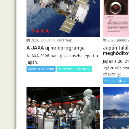
2026. június 14. vasárnap
2026. június 
A JAXA új holdprogramja
Japán talá
meghódítot
A JAXA 2026-ban új szakaszba lépett a
Japán a 20–21
japán...
legtermékeny
Kiemelt cikkeink
Technika-Tudomány
központja....
Kiemelt cikkein