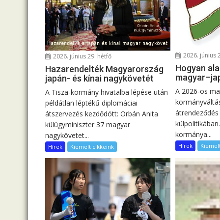
2026. június 
2026. június 29. hétfő
Hogyan ala
Hazarendelték Magyarország
magyar–ja
japán- és kínai nagykövetét
A 2026-os ma
A Tisza-kormány hivatalba lépése után
kormányváltás
példátlan léptékű diplomáciai
átrendeződés 
átszervezés kezdődött: Orbán Anita
külpolitikában
külügyminiszter 37 magyar
kormánya...
nagykövetet...
Hírek
Kiemelt
Hírek
Kiemelt cikkeink