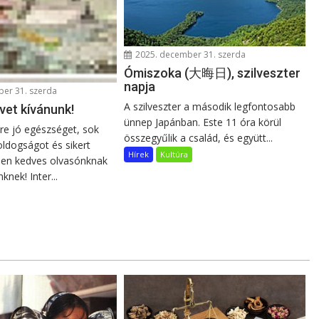
2025. december 31. szerda
Ómiszoka (大晦日), szilveszter
napja
er 31. szerda
A szilveszter a második legfontosabb
vet kívánunk!
ünnep Japánban. Este 11 óra körül
re jó egészséget, sok
összegyűlik a család, és együtt...
oldogságot és sikert
Hírek
Kultúra
den kedves olvasónknak
knek! Inter...