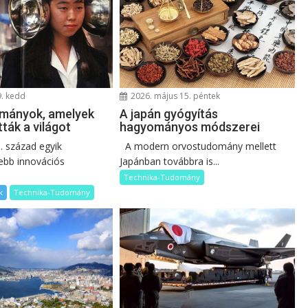
9. kedd
2026. május 15. péntek
lmányok, amelyek
A japán gyógyítás
ták a világot
hagyományos módszerei
. század egyik
A modern orvostudomány mellett
ebb innovációs
Japánban továbbra is...
Technika-Tudomány
k
Technika-Tudomány