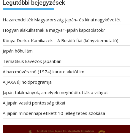
Legutóbbi bejegyzések
Hazarendelték Magyarország japán- és kínai nagykövetét
Hogyan alakulhatnak a magyar–japán kapcsolatok?
Kónya Dorka: Kamikazek – A Busidó fiai (könyvbemutató)
Japán hőhullám
Tematikus kávézók Japánban
A harcművésznő (1974) karate akciófilm
A JAXA új holdprogramja
Japán találmányok, amelyek meghódították a világot
A japán vasúti pontosság titkai
A japán mindennapi etikett 10 jellegzetes szokása