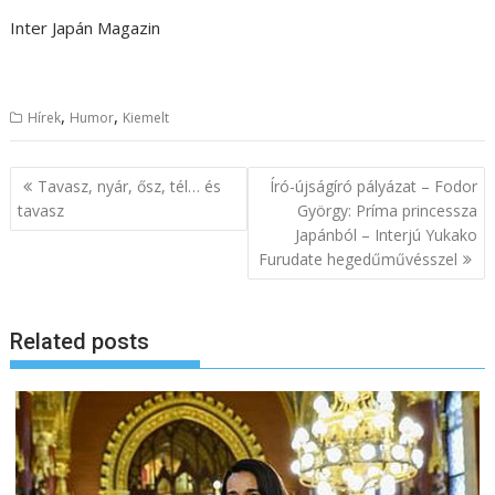
Inter Japán Magazin
,
,
Hírek
Humor
Kiemelt
B
Tavasz, nyár, ősz, tél… és
Író-újságíró pályázat – Fodor
e
tavasz
György: Príma princessza
Japánból – Interjú Yukako
j
Furudate hegedűművésszel
e
g
y
Related posts
z
é
s
n
a