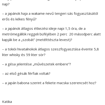
nap?
– a japánok haja a wakame nevű tengeri sás fogyasztásától
erős és kékes fényű?
– a japánok átlagos étkezési ideje napi 1,5 óra, de a
metrómegállók reggeli büféjében 2 perc 20 másodperc alatt
kapják be a „szobát” (metélttészta levest)?
– a tokiói hivatalnokok átlagos szeszfogyasztása évente 5,8
liter whisky és 59 liter sör?
– a gésa jelentése „művészetek embere”?
– az első gésák férfiak voltak?
– a japán babona szerint a fekete macska szerencsét hoz?
Katika