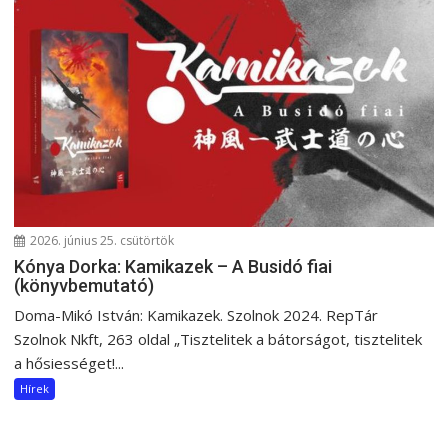
2026. június 25. csütörtök
Kónya Dorka: Kamikazek – A Busidó fiai
(könyvbemutató)
Doma-Mikó István: Kamikazek. Szolnok 2024. RepTár
Szolnok Nkft, 263 oldal „Tisztelitek a bátorságot, tisztelitek
a hősiességet!...
Hírek