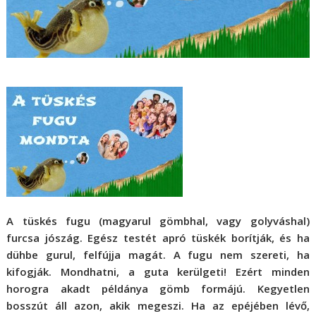
A tüskés fugu (magyarul gömbhal, vagy golyváshal)
furcsa jószág. Egész testét apró tüskék borítják, és ha
dühbe gurul, felfújja magát. A fugu nem szereti, ha
kifogják. Mondhatni, a guta kerülgeti! Ezért minden
horogra akadt példánya gömb formájú. Kegyetlen
bosszút áll azon, akik megeszi. Ha az epéjében lévő,