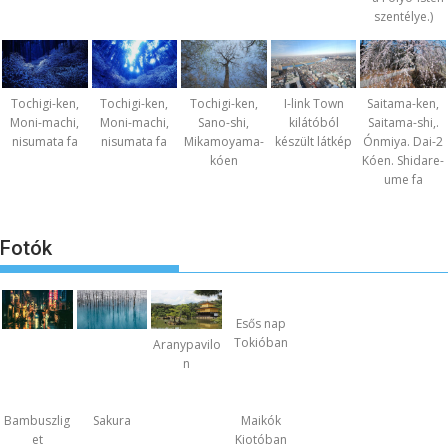
szentélye.)
Tochigi-ken,
Tochigi-ken,
Tochigi-ken,
I-link Town
Saitama-ken,
Moni-machi,
Moni-machi,
Sano-shi,
kilátóból
Saitama-shi,.
nisumata fa
nisumata fa
Mikamoyama-
készült látkép
Ónmiya. Dai-2
kóen
Kóen. Shidare-
ume fa
Fotók
Esős nap
Tokióban
Aranypavilo
n
Bambuszlig
Sakura
Maikók
et
Kiotóban