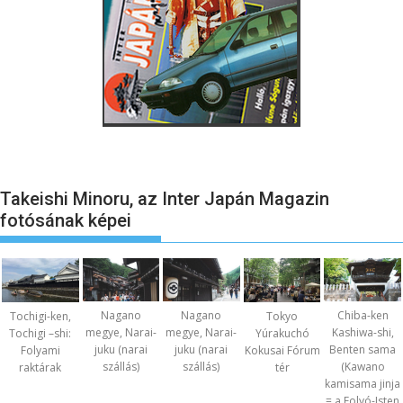
Takeishi Minoru, az Inter Japán Magazin
fotósának képei
Nagano
Nagano
Chiba-ken
Tochigi-ken,
Tokyo
megye, Narai-
megye, Narai-
Kashiwa-shi,
Tochigi –shi:
Yúrakuchó
juku (narai
juku (narai
Benten sama
Folyami
Kokusai Fórum
szállás)
szállás)
(Kawano
raktárak
tér
kamisama jinja
= a Folyó-Isten