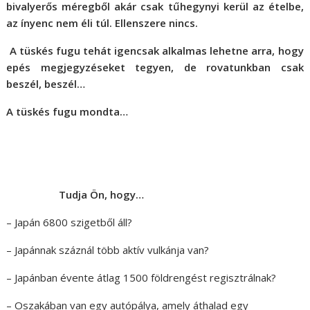
bivalyerős méregből akár csak tűhegynyi kerül az ételbe,
az ínyenc nem éli túl. Ellenszere nincs.
A tüskés fugu tehát igencsak alkalmas lehetne arra, hogy
epés megjegyzéseket tegyen, de rovatunkban csak
beszél, beszél…
A tüskés fugu mondta…
Tudja Ön, hogy…
– Japán 6800 szigetből áll?
– Japánnak száznál több aktív vulkánja van?
– Japánban évente átlag 1500 földrengést regisztrálnak?
– Oszakában van egy autópálya, amely áthalad egy