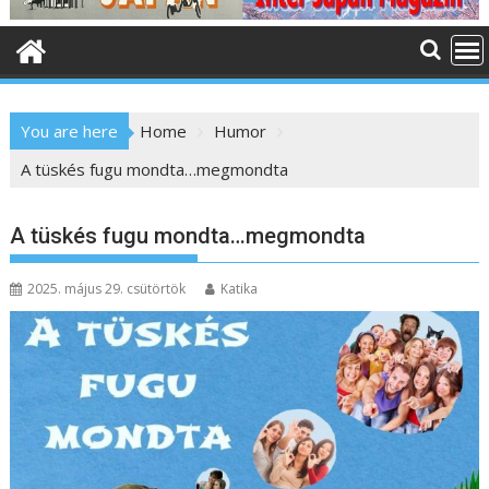
o
n
t
e
n
You are here
Home
Humor
t
A tüskés fugu mondta…megmondta
A tüskés fugu mondta…megmondta
2025. május 29. csütörtök
Katika