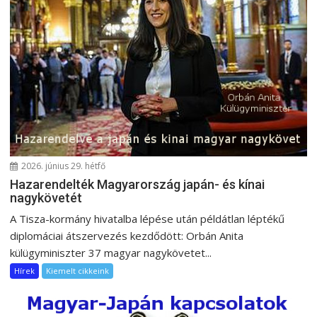
v
i
g
á
c
i
ó
2026. június 29. hétfő
Hazarendelték Magyarország japán- és kínai
nagykövetét
A Tisza-kormány hivatalba lépése után példátlan léptékű
diplomáciai átszervezés kezdődött: Orbán Anita
külügyminiszter 37 magyar nagykövetet...
Hírek
Kiemelt cikkeink