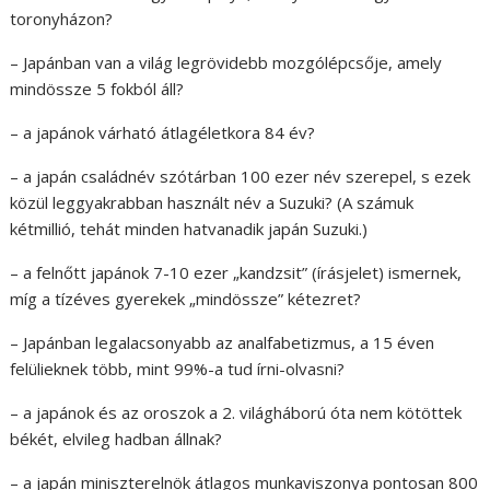
toronyházon?
– Japánban van a világ legrövidebb mozgólépcsője, amely
mindössze 5 fokból áll?
– a japánok várható átlagéletkora 84 év?
– a japán családnév szótárban 100 ezer név szerepel, s ezek
közül leggyakrabban használt név a Suzuki? (A számuk
kétmillió, tehát minden hatvanadik japán Suzuki.)
– a felnőtt japánok 7-10 ezer „kandzsit” (írásjelet) ismernek,
míg a tízéves gyerekek „mindössze” kétezret?
– Japánban legalacsonyabb az analfabetizmus, a 15 éven
felülieknek több, mint 99%-a tud írni-olvasni?
– a japánok és az oroszok a 2. világháború óta nem kötöttek
békét, elvileg hadban állnak?
– a japán miniszterelnök átlagos munkaviszonya pontosan 800