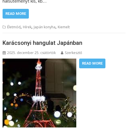
halsüteményt kis, kb.…
READ MORE
,
,
,
Életmód
Hírek
Japán konyha
Kiemelt
Karácsonyi hangulat Japánban
2025. december 25. csütörtök
Szerkesztő
READ MORE