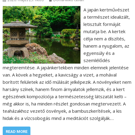
A japán kertművészet
a természet idealizált,
letisztult formáját
mutatja be. A kertek
célja nem a díszítés,
hanem a nyugalom, az
egyensúly és a
szemlélődés
megteremtése. A japánkertekben minden elemnek jelentése
van. A kövek a hegyeket, a kavicságy a vizet, a mohával
borított felületek az idő múlását jelképezik. A növényeket nem
harsány színek, hanem finom árnyalatok jellemzik, és a kert
egészének kompozíciója a természetesség látszatát kelti –
még akkor is, ha minden részlet gondosan megtervezett. A
teaházakhoz vezető ösvények, a bambuszkerítések, a kis
hidak és a vízcsobogás mind a meditációt szolgálják.…
READ MORE