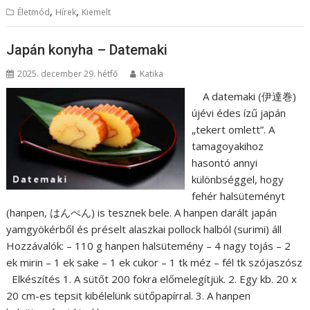
,
,
Életmód
Hírek
Kiemelt
Japán konyha – Datemaki
2025. december 29. hétfő
Katika
A datemaki (伊達巻)
újévi édes ízű japán
„tekert omlett”. A
tamagoyakihoz
hasontó annyi
különbséggel, hogy
fehér halsüteményt
(hanpen, はんぺん) is tesznek bele. A hanpen darált japán
yamgyökérből és préselt alaszkai pollock halból (surimi) áll
Hozzávalók: – 110 g hanpen halsütemény – 4 nagy tojás – 2
ek mirin – 1 ek sake – 1 ek cukor – 1 tk méz – fél tk szójaszósz
Elkészítés 1. A sütőt 200 fokra előmelegítjük. 2. Egy kb. 20 x
20 cm-es tepsit kibélelünk sütőpapírral. 3. A hanpen