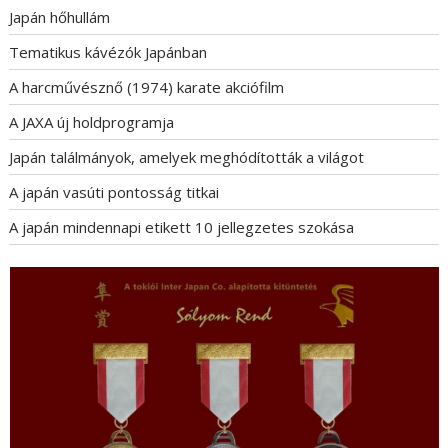
n
Japán hőhullám
a
Tematikus kávézók Japánban
v
i
A harcművésznő (1974) karate akciófilm
g
A JAXA új holdprogramja
á
Japán találmányok, amelyek meghódították a világot
c
i
A japán vasúti pontosság titkai
ó
A japán mindennapi etikett 10 jellegzetes szokása