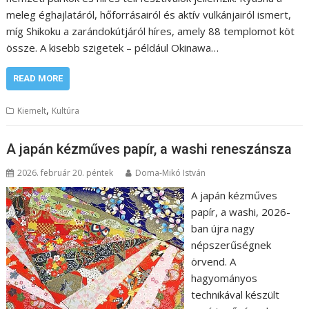
meleg éghajlatáról, hőforrásairól és aktív vulkánjairól ismert,
míg Shikoku a zarándokútjáról híres, amely 88 templomot köt
össze. A kisebb szigetek – például Okinawa…
READ MORE
,
Kiemelt
Kultúra
A japán kézműves papír, a washi reneszánsza
2026. február 20. péntek
Doma-Mikó István
A japán kézműves
papír, a washi, 2026-
ban újra nagy
népszerűségnek
örvend. A
hagyományos
technikával készült