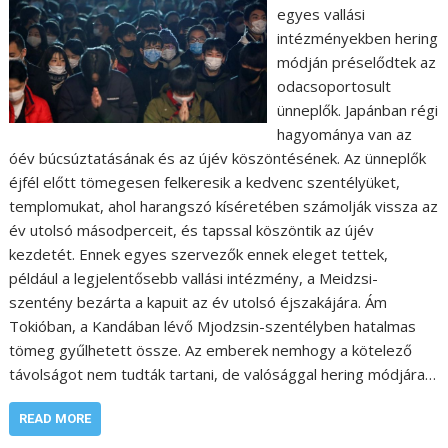
egyes vallási
intézményekben hering
módján préselődtek az
odacsoportosult
ünneplők. Japánban régi
hagyománya van az
óév búcsúztatásának és az újév köszöntésének. Az ünneplők
éjfél előtt tömegesen felkeresik a kedvenc szentélyüket,
templomukat, ahol harangszó kíséretében számolják vissza az
év utolsó másodperceit, és tapssal köszöntik az újév
kezdetét. Ennek egyes szervezők ennek eleget tettek,
például a legjelentősebb vallási intézmény, a Meidzsi-
szentény bezárta a kapuit az év utolsó éjszakájára. Ám
Tokióban, a Kandában lévő Mjodzsin-szentélyben hatalmas
tömeg gyűlhetett össze. Az emberek nemhogy a kötelező
távolságot nem tudták tartani, de valósággal hering módjára…
READ MORE