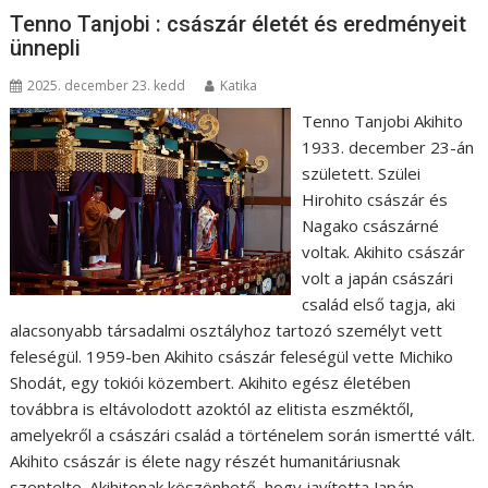
Tenno Tanjobi : császár életét és eredményeit
ünnepli
2025. december 23. kedd
Katika
Tenno Tanjobi Akihito
1933. december 23-án
született. Szülei
Hirohito császár és
Nagako császárné
voltak. Akihito császár
volt a japán császári
család első tagja, aki
alacsonyabb társadalmi osztályhoz tartozó személyt vett
feleségül. 1959-ben Akihito császár feleségül vette Michiko
Shodát, egy tokiói közembert. Akihito egész életében
továbbra is eltávolodott azoktól az elitista eszméktől,
amelyekről a császári család a történelem során ismertté vált.
Akihito császár is élete nagy részét humanitáriusnak
szentelte. Akihitonak köszönhető, hogy javította Japán