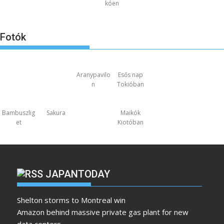
kóen
Fotók
Aranypavilo
Esős nap
n
Tokióban
Bambuszlig
Sakura
Maikók
et
Kiotóban
JAPANTODAY
Shelton storms to Montreal win
Amazon behind massive private gas plant for new
data centers