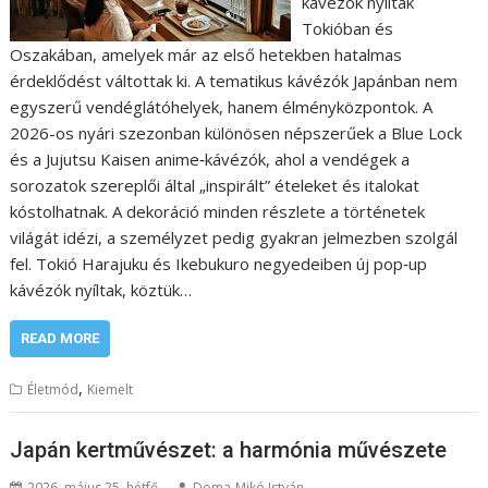
kávézók nyíltak
Tokióban és
Oszakában, amelyek már az első hetekben hatalmas
érdeklődést váltottak ki. A tematikus kávézók Japánban nem
egyszerű vendéglátóhelyek, hanem élményközpontok. A
2026-os nyári szezonban különösen népszerűek a Blue Lock
és a Jujutsu Kaisen anime‑kávézók, ahol a vendégek a
sorozatok szereplői által „inspirált” ételeket és italokat
kóstolhatnak. A dekoráció minden részlete a történetek
világát idézi, a személyzet pedig gyakran jelmezben szolgál
fel. Tokió Harajuku és Ikebukuro negyedeiben új pop‑up
kávézók nyíltak, köztük…
READ MORE
,
Életmód
Kiemelt
Japán kertművészet: a harmónia művészete
2026. május 25. hétfő
Doma-Mikó István