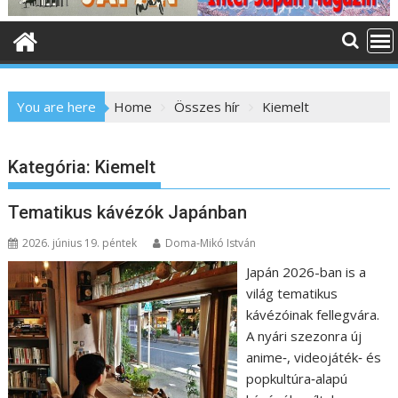
o
n
t
e
n
You are here
Home
Összes hír
Kiemelt
t
Kategória:
Kiemelt
Tematikus kávézók Japánban
2026. június 19. péntek
Doma-Mikó István
Japán 2026-ban is a
világ tematikus
kávézóinak fellegvára.
A nyári szezonra új
anime‑, videojáték‑ és
popkultúra‑alapú