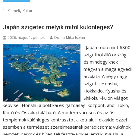
,
Kiemelt
Kultúra
Japán szigetei: melyik mitől különleges?
2026. május 1. péntek
Doma-Mikó István
Japán több mint 6800
szigetből álló ország,
és mindegyiknek
megvan a maga egyedi
arculata. A négy nagy
sziget – Honshu,
Hokkaido, Kyushu és
Shikoku –külön világot
képvisel. Honshu a politikai és gazdasági központ, ahol Tokió,
Kiotó és Oszaka található. A modern városok és az ősi
templomok különleges kontrasztot alkotnak. Hokkaido ezzel
szemben a természet szerelmeseinek paradicsoma: vulkánok,
nemzeti parkok és híres téli fesztiválok jellemzik. Kyushu a