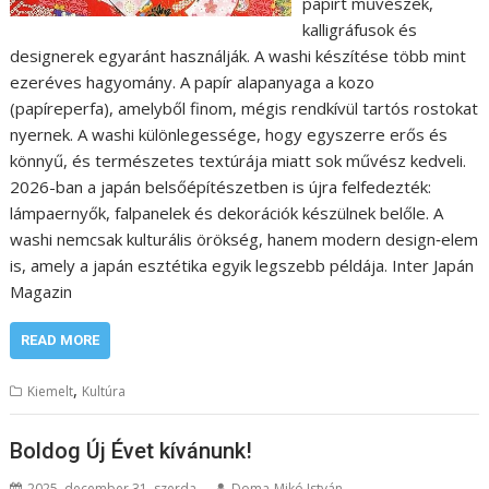
papírt művészek,
kalligráfusok és
designerek egyaránt használják. A washi készítése több mint
ezeréves hagyomány. A papír alapanyaga a kozo
(papíreperfa), amelyből finom, mégis rendkívül tartós rostokat
nyernek. A washi különlegessége, hogy egyszerre erős és
könnyű, és természetes textúrája miatt sok művész kedveli.
2026-ban a japán belsőépítészetben is újra felfedezték:
lámpaernyők, falpanelek és dekorációk készülnek belőle. A
washi nemcsak kulturális örökség, hanem modern design‑elem
is, amely a japán esztétika egyik legszebb példája. Inter Japán
Magazin
READ MORE
,
Kiemelt
Kultúra
Boldog Új Évet kívánunk!
2025. december 31. szerda
Doma-Mikó István