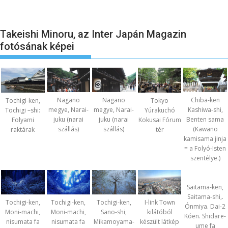
Takeishi Minoru, az Inter Japán Magazin
fotósának képei
Nagano
Nagano
Chiba-ken
Tochigi-ken,
Tokyo
megye, Narai-
megye, Narai-
Kashiwa-shi,
Tochigi –shi:
Yúrakuchó
juku (narai
juku (narai
Benten sama
Folyami
Kokusai Fórum
szállás)
szállás)
(Kawano
raktárak
tér
kamisama jinja
= a Folyó-Isten
szentélye.)
Saitama-ken,
Saitama-shi,.
Tochigi-ken,
Tochigi-ken,
Tochigi-ken,
I-link Town
Ónmiya. Dai-2
Moni-machi,
Moni-machi,
Sano-shi,
kilátóból
Kóen. Shidare-
nisumata fa
nisumata fa
Mikamoyama-
készült látkép
ume fa