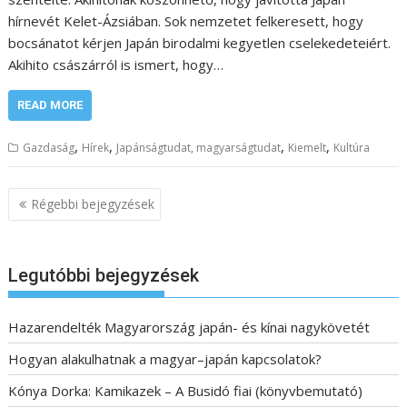
hírnevét Kelet-Ázsiában. Sok nemzetet felkeresett, hogy
bocsánatot kérjen Japán birodalmi kegyetlen cselekedeteiért.
Akihito császárról is ismert, hogy…
READ MORE
,
,
,
,
Gazdaság
Hírek
Japánságtudat, magyarságtudat
Kiemelt
Kultúra
B
Régebbi bejegyzések
e
j
e
Legutóbbi bejegyzések
g
y
Hazarendelték Magyarország japán- és kínai nagykövetét
z
Hogyan alakulhatnak a magyar–japán kapcsolatok?
é
s
Kónya Dorka: Kamikazek – A Busidó fiai (könyvbemutató)