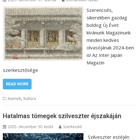
Szerencsés,
sikerekben gazdag
boldog Új Évet
kívánunk Magazinunk
minden kedves
olvasójának 2024-ben
is! Az Inter Japán
Magazin
szerkesztősége
READ MORE
,
Kiemelt
Kultúra
Hatalmas tömegek szilveszter éjszakáján
2025. december 30. kedd
Szerkesztő
Szilveszter estéjén