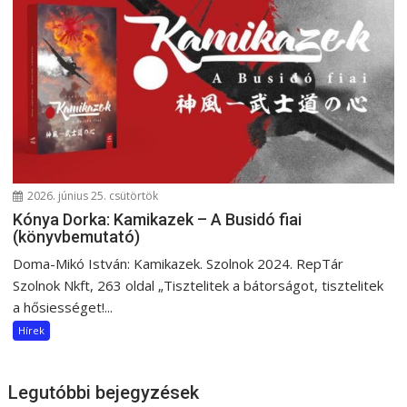
2026. június 25. csütörtök
Kónya Dorka: Kamikazek – A Busidó fiai
(könyvbemutató)
Doma-Mikó István: Kamikazek. Szolnok 2024. RepTár
Szolnok Nkft, 263 oldal „Tisztelitek a bátorságot, tisztelitek
a hősiességet!...
Hírek
Legutóbbi bejegyzések