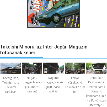
Takeishi Minoru, az Inter Japán Magazin
fotósának képei
Nagano
Nagano
Chiba-ken
Tochigi-ken,
Tokyo
megye, Narai-
megye, Narai-
Kashiwa-shi,
Tochigi –shi:
Yúrakuchó
juku (narai
juku (narai
Benten sama
Folyami
Kokusai Fórum
szállás)
szállás)
(Kawano
raktárak
tér
kamisama jinja
= a Folyó-Isten
szentélye.)