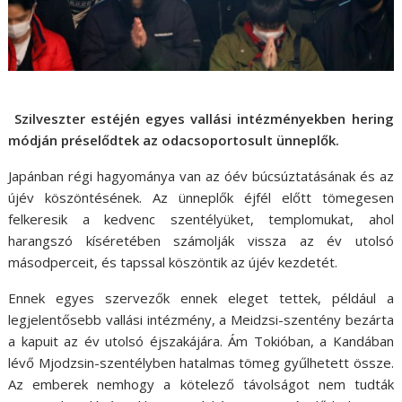
Szilveszter estéjén egyes vallási intézményekben hering
módján préselődtek az odacsoportosult ünneplők.
Japánban régi hagyománya van az óév búcsúztatásának és az
újév köszöntésének. Az ünneplők éjfél előtt tömegesen
felkeresik a kedvenc szentélyüket, templomukat, ahol
harangszó kíséretében számolják vissza az év utolsó
másodperceit, és tapssal köszöntik az újév kezdetét.
Ennek egyes szervezők ennek eleget tettek, például a
legjelentősebb vallási intézmény, a Meidzsi-szentény bezárta
a kapuit az év utolsó éjszakájára. Ám Tokióban, a Kandában
lévő Mjodzsin-szentélyben hatalmas tömeg gyűlhetett össze.
Az emberek nemhogy a kötelező távolságot nem tudták