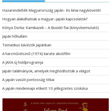
Hazarendelték Magyarország japán- és kínai nagykövetét
Hogyan alakulhatnak a magyar–japán kapcsolatok?
Kónya Dorka: Kamikazek – A Busidó fiai (könyvbemutató)
Japán hőhullám
Tematikus kávézók Japánban
A harcművésznő (1974) karate akciófilm
A JAXA új holdprogramja
Japán találmányok, amelyek meghódították a világot
A japán vasúti pontosság titkai
A japán mindennapi etikett 10 jellegzetes szokása