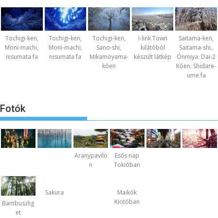
Tochigi-ken,
Tochigi-ken,
Tochigi-ken,
I-link Town
Saitama-ken,
Moni-machi,
Moni-machi,
Sano-shi,
kilátóból
Saitama-shi,.
nisumata fa
nisumata fa
Mikamoyama-
készült látkép
Ónmiya. Dai-2
kóen
Kóen. Shidare-
ume fa
Fotók
Aranypavilo
Esős nap
n
Tokióban
Sakura
Maikók
Kiotóban
Bambuszlig
et