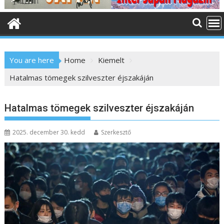
o
n
t
e
n
You are here
Home
Kiemelt
t
Hatalmas tömegek szilveszter éjszakáján
Hatalmas tömegek szilveszter éjszakáján
2025. december 30. kedd
Szerkesztő