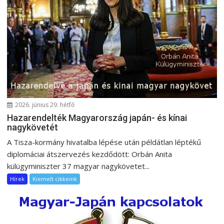
v
i
g
á
c
i
ó
2026. június 29. hétfő
Hazarendelték Magyarország japán- és kínai
nagykövetét
A Tisza-kormány hivatalba lépése után példátlan léptékű
diplomáciai átszervezés kezdődött: Orbán Anita
külügyminiszter 37 magyar nagykövetet...
Hírek
Kiemelt cikkeink