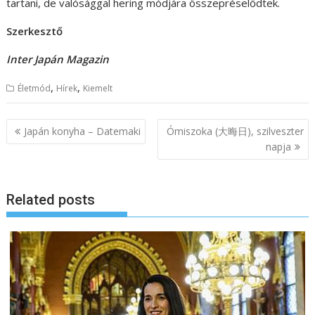
tartani, de valósággal hering módjára összepréselődtek.
Szerkesztő
Inter Japán Magazin
,
,
Életmód
Hírek
Kiemelt
B
Japán konyha – Datemaki
Ómiszoka (大晦日), szilveszter
e
napja
j
e
Related posts
g
y
z
é
s
n
a